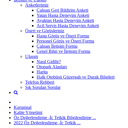
Anketlerimiz
Çalışan Geri Bildirim Anketi
Yatan Hasta Deneyim Anketi
Ayaktan Hasta Deneyim Anketi
Acil Servis Hasta Deneyim Anketi
Öneri ve Görüşleriniz
Hasta Görüş ve Öneri Formu
Personel Görüş ve Öneri Formu
Çalışan İletişim Formu
Genel Bilgi ve İletişim Formu
Ulaşım
Nasıl Gidilir?
Otopark Alanları
Harita
Halk Otobüsü Güzergah ve Durak Bilgileri
Telefon Rehberi
Sık Sorulan Sorular
Kurumsal
Kalite Yönetimi
Öz Değerlendirme -İç Tetkik Bilgilendirme ...
2022 Öz Değerlendirme -İç Tetkik ...