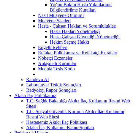
Yoğun Bakım Hasta Yakınlarının
Bilgilendirilme Kuralları
Nasıl Muayene Olurum?
Muayene Saatleri
Hasta - Çalışan Hakları ve Sorumlulukları
Hasta Hakları Yönetmeliği
Hasta Çalışan Güvenliği Yönetmeliği
Hekim Seçme Hakkı
Engelli Rehberi
Refakat Politikamız ve Refakatçi Kuralları
Nöbetçi Eczaneler
Anlaşmalı Kurumlar
Medula Tesis Kodu
Randevu Al
Laboratuvar Tetkik Sonuçları
Radyoloji Rapor Sonuçları
Akılcı İlaç Politikamız
T.C. Sağlık Bakanlığı Akılcı İlaç Kullanımı Resmi Web
Sitesi
T.C. Sosyal Güvenlik Kurumu Akılcı İlaç Kullanımı
Resmi Web Sitesi
Hastanemiz Akılcı İlaç Politikası
Akılcı İlaç Kullanımı Kamu Spotları
İletişim ve Ulaşım