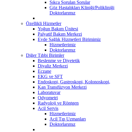
Sıkça Sorulan Sorular
Göz Hastalıkları Kliniği/Polikliniği
Doktorlarımız
Özellikli Hizmetler
Yoğun Bakım Ünitesi
Palyatif Bakım Merkezi
Evde Sağlık Hizmetleri Birimimiz
Hizmetlerimiz
Doktorlarımız
Diğer Tıbbi Birimler
Beslenme ve Diyetetik
Diyaliz Merkezi
Eczane
EKG ve SFT
Endoskopi, Gastroskopi, Kolonoskopi,
Kan Transfüzyon Merkezi
Laboratuvar
Odyometri
Radyoloji ve Röntgen
Acil Servis
Hizmetlerimiz
Acil Tıp Uzmanları
Doktorlarımız