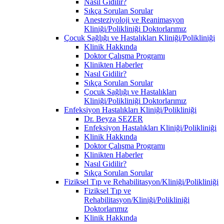
Nasıl Gidilir?
Sıkça Sorulan Sorular
Anesteziyoloji ve Reanimasyon
Kliniği/Polikliniği Doktorlarımız
Çocuk Sağlığı ve Hastalıkları Kliniği/Polikliniği
Klinik Hakkında
Doktor Çalışma Programı
Klinikten Haberler
Nasıl Gidilir?
Sıkça Sorulan Sorular
Çocuk Sağlığı ve Hastalıkları
Kliniği/Polikliniği Doktorlarımız
Enfeksiyon Hastalıkları Kliniği/Polikliniği
Dr. Beyza SEZER
Enfeksiyon Hastalıkları Kliniği/Polikliniği
Klinik Hakkında
Doktor Çalışma Programı
Klinikten Haberler
Nasıl Gidilir?
Sıkça Sorulan Sorular
Fiziksel Tıp ve Rehabilitasyon/Kliniği/Polikliniği
Fiziksel Tıp ve
Rehabilitasyon/Kliniği/Polikliniği
Doktorlarımız
Klinik Hakkında