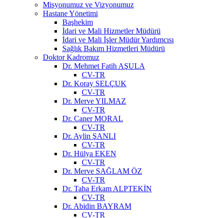
Misyonumuz ve Vizyonumuz
Hastane Yönetimi
Başhekim
İdari ve Mali Hizmetler Müdürü
İdari ve Mali İşler Müdür Yardımcısı
Sağlık Bakım Hizmetleri Müdürü
Doktor Kadromuz
Dr. Mehmet Fatih AŞULA
CV-TR
Dr. Koray SELÇUK
CV-TR
Dr. Merve YILMAZ
CV-TR
Dr. Caner MORAL
CV-TR
Dr. Aylin ŞANLI
CV-TR
Dr. Hülya EKEN
CV-TR
Dr. Merve SAĞLAM ÖZ
CV-TR
Dr. Taha Erkam ALPTEKİN
CV-TR
Dr. Abidin BAYRAM
CV-TR