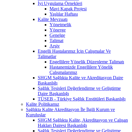
İyi Uygulama Örnekleri
Mavi Kapak Projesi
Yaşlılar Haftası
Kalite Mevzuatı
Yönetmelik
Yönerge
Genelge
Talimat
Arşiv
Engelli Hastalarımız İçin Çalışmalar Ve
Talimatlar
Engellilere Yönelik Düzenleme Talimatı
Hastanemizde Engellilere Yönelik
Çalışmalarımız
SHGM Sağlıkta Kalite ve Akreditasyon Daire
Başkanlığı
Sağlık Tesisleri Değerlendirme ve Geliştirme
Daire Başkanlığı
TÜSEB - Türkiye Sağlık Enstitüleri Başkanlığı
Kalite Politikamız
Sağlıkta Kalite Akreditasyon İle İlgili Kurum ve
Kuruluşlar
SHGM Sağlıkta Kalite, Akreditasyon ve Çalışan
Hakları Dairesi Başkanlığı
Sağlık Tesisleri Değerlendirme ve Geliştirme