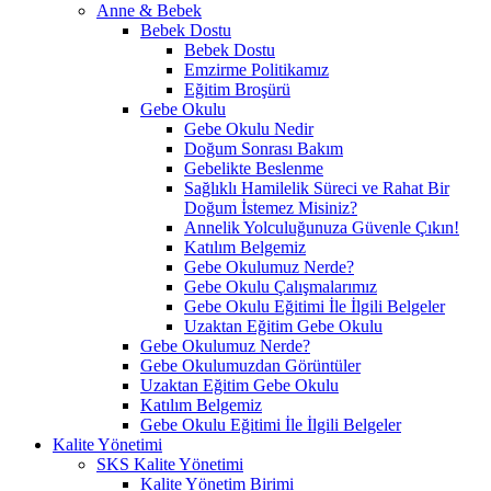
Anne & Bebek
Bebek Dostu
Bebek Dostu
Emzirme Politikamız
Eğitim Broşürü
Gebe Okulu
Gebe Okulu Nedir
Doğum Sonrası Bakım
Gebelikte Beslenme
Sağlıklı Hamilelik Süreci ve Rahat Bir
Doğum İstemez Misiniz?
Annelik Yolculuğunuza Güvenle Çıkın!
Katılım Belgemiz
Gebe Okulumuz Nerde?
Gebe Okulu Çalışmalarımız
Gebe Okulu Eğitimi İle İlgili Belgeler
Uzaktan Eğitim Gebe Okulu
Gebe Okulumuz Nerde?
Gebe Okulumuzdan Görüntüler
Uzaktan Eğitim Gebe Okulu
Katılım Belgemiz
Gebe Okulu Eğitimi İle İlgili Belgeler
Kalite Yönetimi
SKS Kalite Yönetimi
Kalite Yönetim Birimi