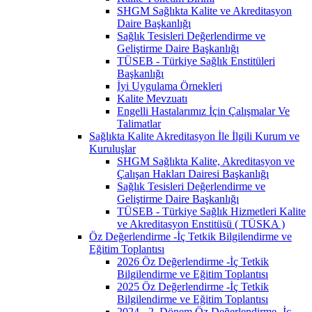
SHGM Sağlıkta Kalite ve Akreditasyon
Daire Başkanlığı
Sağlık Tesisleri Değerlendirme ve
Geliştirme Daire Başkanlığı
TÜSEB - Türkiye Sağlık Enstitüleri
Başkanlığı
İyi Uygulama Örnekleri
Kalite Mevzuatı
Engelli Hastalarımız İçin Çalışmalar Ve
Talimatlar
Sağlıkta Kalite Akreditasyon İle İlgili Kurum ve
Kuruluşlar
SHGM Sağlıkta Kalite, Akreditasyon ve
Çalışan Hakları Dairesi Başkanlığı
Sağlık Tesisleri Değerlendirme ve
Geliştirme Daire Başkanlığı
TÜSEB - Türkiye Sağlık Hizmetleri Kalite
ve Akreditasyon Enstitüsü ( TÜSKA )
Öz Değerlendirme -İç Tetkik Bilgilendirme ve
Eğitim Toplantısı
2026 Öz Değerlendirme -İç Tetkik
Bilgilendirme ve Eğitim Toplantısı
2025 Öz Değerlendirme -İç Tetkik
Bilgilendirme ve Eğitim Toplantısı
2024 - 2. Dönem Öz Değerlendirme -İç