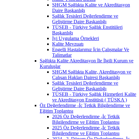
SHGM Sağlıkta Kalite ve Akreditasyon
Daire Başkanlığı
Sağlık Tesisleri Değerlendirme ve
Geliştirme Daire Başkanlığı
TÜSEB - Türkiye Sağlık Enstitüleri
Başkanlığı
İyi Uygulama Örnekleri
Kalite Mevzuatı
Engelli Hastalarımız İçin Çalışmalar Ve
Talimatlar
Sağlıkta Kalite Akreditasyon İle İlgili Kurum ve
Kuruluşlar
SHGM Sağlıkta Kalite, Akreditasyon ve
Çalışan Hakları Dairesi Başkanlığı
Sağlık Tesisleri Değerlendirme ve
Geliştirme Daire Başkanlığı
TÜSEB - Türkiye Sağlık Hizmetleri Kalite
ve Akreditasyon Enstitüsü ( TÜSKA )
Öz Değerlendirme -İç Tetkik Bilgilendirme ve
Eğitim Toplantısı
2026 Öz Değerlendirme -İç Tetkik
Bilgilendirme ve Eğitim Toplantısı
2025 Öz Değerlendirme -İç Tetkik
Bilgilendirme ve Eğitim Toplantısı
2024 - 2. Dönem Öz Değerlendirme -İç