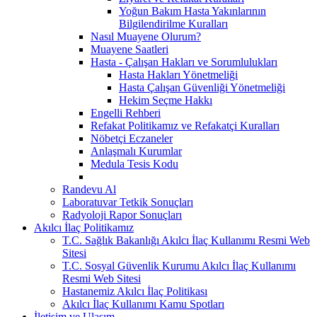
Yoğun Bakım Hasta Yakınlarının
Bilgilendirilme Kuralları
Nasıl Muayene Olurum?
Muayene Saatleri
Hasta - Çalışan Hakları ve Sorumlulukları
Hasta Hakları Yönetmeliği
Hasta Çalışan Güvenliği Yönetmeliği
Hekim Seçme Hakkı
Engelli Rehberi
Refakat Politikamız ve Refakatçi Kuralları
Nöbetçi Eczaneler
Anlaşmalı Kurumlar
Medula Tesis Kodu
Randevu Al
Laboratuvar Tetkik Sonuçları
Radyoloji Rapor Sonuçları
Akılcı İlaç Politikamız
T.C. Sağlık Bakanlığı Akılcı İlaç Kullanımı Resmi Web
Sitesi
T.C. Sosyal Güvenlik Kurumu Akılcı İlaç Kullanımı
Resmi Web Sitesi
Hastanemiz Akılcı İlaç Politikası
Akılcı İlaç Kullanımı Kamu Spotları
İletişim ve Ulaşım