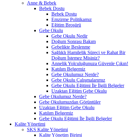
Anne & Bebek
Bebek Dostu
Bebek Dostu
Emzirme Politikamız
Eğitim Broşürü
Gebe Okulu
Gebe Okulu Nedir
Doğum Sonrası Bakım
Gebelikte Beslenme
Sağlıklı Hamilelik Süreci ve Rahat Bir
Doğum İstemez Misiniz?
Annelik Yolculuğunuza Güvenle Çıkın!
Katılım Belgemiz
Gebe Okulumuz Nerde?
Gebe Okulu Çalışmalarımız
Gebe Okulu Eğitimi İle İlgili Belgeler
Uzaktan Eğitim Gebe Okulu
Gebe Okulumuz Nerde?
Gebe Okulumuzdan Görüntüler
Uzaktan Eğitim Gebe Okulu
Katılım Belgemiz
Gebe Okulu Eğitimi İle İlgili Belgeler
Kalite Yönetimi
SKS Kalite Yönetimi
Kalite Yönetim Birimi