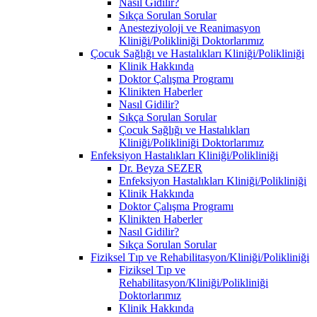
Nasıl Gidilir?
Sıkça Sorulan Sorular
Anesteziyoloji ve Reanimasyon
Kliniği/Polikliniği Doktorlarımız
Çocuk Sağlığı ve Hastalıkları Kliniği/Polikliniği
Klinik Hakkında
Doktor Çalışma Programı
Klinikten Haberler
Nasıl Gidilir?
Sıkça Sorulan Sorular
Çocuk Sağlığı ve Hastalıkları
Kliniği/Polikliniği Doktorlarımız
Enfeksiyon Hastalıkları Kliniği/Polikliniği
Dr. Beyza SEZER
Enfeksiyon Hastalıkları Kliniği/Polikliniği
Klinik Hakkında
Doktor Çalışma Programı
Klinikten Haberler
Nasıl Gidilir?
Sıkça Sorulan Sorular
Fiziksel Tıp ve Rehabilitasyon/Kliniği/Polikliniği
Fiziksel Tıp ve
Rehabilitasyon/Kliniği/Polikliniği
Doktorlarımız
Klinik Hakkında