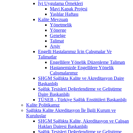
İyi Uygulama Örnekleri
Mavi Kapak Projesi
Yaşlılar Haftası
Kalite Mevzuatı
Yönetmelik
Yönerge
Genelge
Talimat
Arşiv
Engelli Hastalarımız İçin Çalışmalar Ve
Talimatlar
Engellilere Yönelik Düzenleme Talimatı
Hastanemizde Engellilere Yönelik
Çalışmalarımız
SHGM Sağlıkta Kalite ve Akreditasyon Daire
Başkanlığı
Sağlık Tesisleri Değerlendirme ve Geliştirme
Daire Başkanlığı
TÜSEB - Türkiye Sağlık Enstitüleri Başkanlığı
Kalite Politikamız
Sağlıkta Kalite Akreditasyon İle İlgili Kurum ve
Kuruluşlar
SHGM Sağlıkta Kalite, Akreditasyon ve Çalışan
Hakları Dairesi Başkanlığı
Sağlık Tesisleri Değerlendirme ve Geliştirme