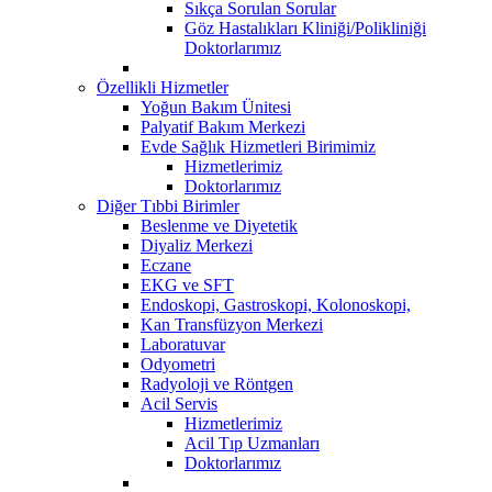
Sıkça Sorulan Sorular
Göz Hastalıkları Kliniği/Polikliniği
Doktorlarımız
Özellikli Hizmetler
Yoğun Bakım Ünitesi
Palyatif Bakım Merkezi
Evde Sağlık Hizmetleri Birimimiz
Hizmetlerimiz
Doktorlarımız
Diğer Tıbbi Birimler
Beslenme ve Diyetetik
Diyaliz Merkezi
Eczane
EKG ve SFT
Endoskopi, Gastroskopi, Kolonoskopi,
Kan Transfüzyon Merkezi
Laboratuvar
Odyometri
Radyoloji ve Röntgen
Acil Servis
Hizmetlerimiz
Acil Tıp Uzmanları
Doktorlarımız