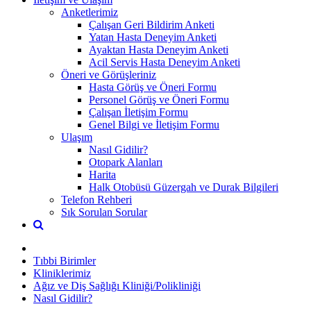
Anketlerimiz
Çalışan Geri Bildirim Anketi
Yatan Hasta Deneyim Anketi
Ayaktan Hasta Deneyim Anketi
Acil Servis Hasta Deneyim Anketi
Öneri ve Görüşleriniz
Hasta Görüş ve Öneri Formu
Personel Görüş ve Öneri Formu
Çalışan İletişim Formu
Genel Bilgi ve İletişim Formu
Ulaşım
Nasıl Gidilir?
Otopark Alanları
Harita
Halk Otobüsü Güzergah ve Durak Bilgileri
Telefon Rehberi
Sık Sorulan Sorular
Tıbbi Birimler
Kliniklerimiz
Ağız ve Diş Sağlığı Kliniği/Polikliniği
Nasıl Gidilir?