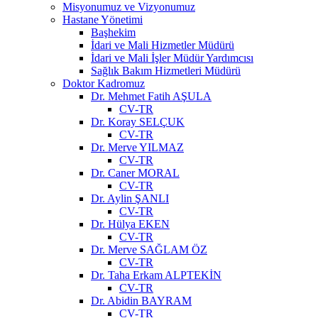
Misyonumuz ve Vizyonumuz
Hastane Yönetimi
Başhekim
İdari ve Mali Hizmetler Müdürü
İdari ve Mali İşler Müdür Yardımcısı
Sağlık Bakım Hizmetleri Müdürü
Doktor Kadromuz
Dr. Mehmet Fatih AŞULA
CV-TR
Dr. Koray SELÇUK
CV-TR
Dr. Merve YILMAZ
CV-TR
Dr. Caner MORAL
CV-TR
Dr. Aylin ŞANLI
CV-TR
Dr. Hülya EKEN
CV-TR
Dr. Merve SAĞLAM ÖZ
CV-TR
Dr. Taha Erkam ALPTEKİN
CV-TR
Dr. Abidin BAYRAM
CV-TR