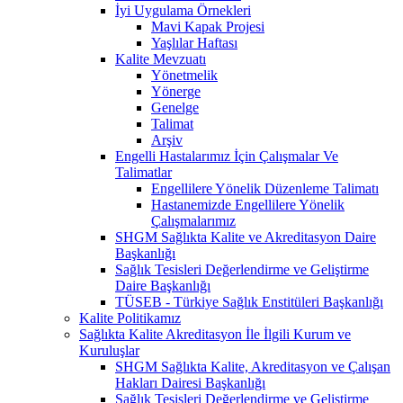
İyi Uygulama Örnekleri
Mavi Kapak Projesi
Yaşlılar Haftası
Kalite Mevzuatı
Yönetmelik
Yönerge
Genelge
Talimat
Arşiv
Engelli Hastalarımız İçin Çalışmalar Ve
Talimatlar
Engellilere Yönelik Düzenleme Talimatı
Hastanemizde Engellilere Yönelik
Çalışmalarımız
SHGM Sağlıkta Kalite ve Akreditasyon Daire
Başkanlığı
Sağlık Tesisleri Değerlendirme ve Geliştirme
Daire Başkanlığı
TÜSEB - Türkiye Sağlık Enstitüleri Başkanlığı
Kalite Politikamız
Sağlıkta Kalite Akreditasyon İle İlgili Kurum ve
Kuruluşlar
SHGM Sağlıkta Kalite, Akreditasyon ve Çalışan
Hakları Dairesi Başkanlığı
Sağlık Tesisleri Değerlendirme ve Geliştirme