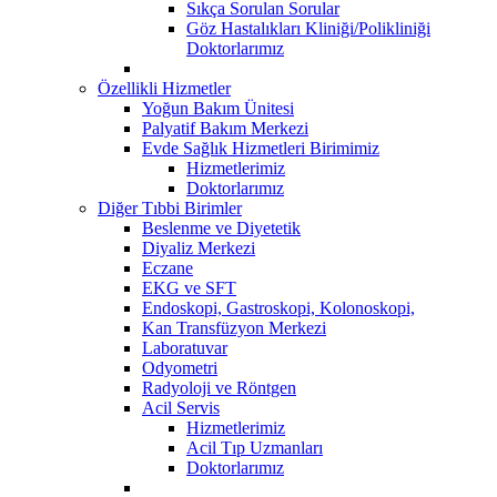
Sıkça Sorulan Sorular
Göz Hastalıkları Kliniği/Polikliniği
Doktorlarımız
Özellikli Hizmetler
Yoğun Bakım Ünitesi
Palyatif Bakım Merkezi
Evde Sağlık Hizmetleri Birimimiz
Hizmetlerimiz
Doktorlarımız
Diğer Tıbbi Birimler
Beslenme ve Diyetetik
Diyaliz Merkezi
Eczane
EKG ve SFT
Endoskopi, Gastroskopi, Kolonoskopi,
Kan Transfüzyon Merkezi
Laboratuvar
Odyometri
Radyoloji ve Röntgen
Acil Servis
Hizmetlerimiz
Acil Tıp Uzmanları
Doktorlarımız