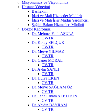
Misyonumuz ve Vizyonumuz
Hastane Yönetimi
Başhekim
İdari ve Mali Hizmetler Müdürü
İdari ve Mali İşler Müdür Yardımcısı
Sağlık Bakım Hizmetleri Müdürü
Doktor Kadromuz
Dr. Mehmet Fatih AŞULA
CV-TR
Dr. Koray SELÇUK
CV-TR
Dr. Merve YILMAZ
CV-TR
Dr. Caner MORAL
CV-TR
Dr. Aylin ŞANLI
CV-TR
Dr. Hülya EKEN
CV-TR
Dr. Merve SAĞLAM ÖZ
CV-TR
Dr. Taha Erkam ALPTEKİN
CV-TR
Dr. Abidin BAYRAM
CV-TR