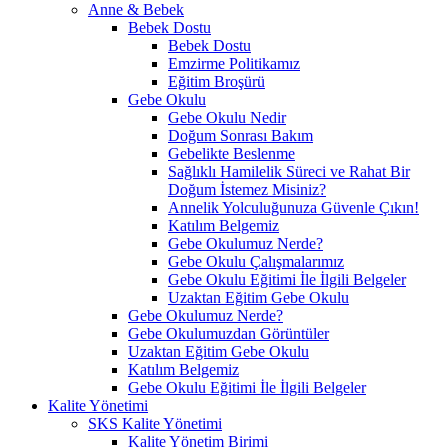
Anne & Bebek
Bebek Dostu
Bebek Dostu
Emzirme Politikamız
Eğitim Broşürü
Gebe Okulu
Gebe Okulu Nedir
Doğum Sonrası Bakım
Gebelikte Beslenme
Sağlıklı Hamilelik Süreci ve Rahat Bir
Doğum İstemez Misiniz?
Annelik Yolculuğunuza Güvenle Çıkın!
Katılım Belgemiz
Gebe Okulumuz Nerde?
Gebe Okulu Çalışmalarımız
Gebe Okulu Eğitimi İle İlgili Belgeler
Uzaktan Eğitim Gebe Okulu
Gebe Okulumuz Nerde?
Gebe Okulumuzdan Görüntüler
Uzaktan Eğitim Gebe Okulu
Katılım Belgemiz
Gebe Okulu Eğitimi İle İlgili Belgeler
Kalite Yönetimi
SKS Kalite Yönetimi
Kalite Yönetim Birimi