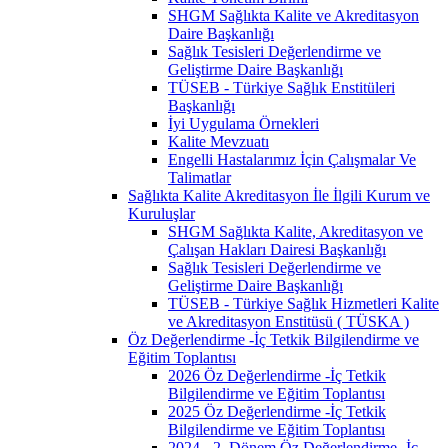
SHGM Sağlıkta Kalite ve Akreditasyon
Daire Başkanlığı
Sağlık Tesisleri Değerlendirme ve
Geliştirme Daire Başkanlığı
TÜSEB - Türkiye Sağlık Enstitüleri
Başkanlığı
İyi Uygulama Örnekleri
Kalite Mevzuatı
Engelli Hastalarımız İçin Çalışmalar Ve
Talimatlar
Sağlıkta Kalite Akreditasyon İle İlgili Kurum ve
Kuruluşlar
SHGM Sağlıkta Kalite, Akreditasyon ve
Çalışan Hakları Dairesi Başkanlığı
Sağlık Tesisleri Değerlendirme ve
Geliştirme Daire Başkanlığı
TÜSEB - Türkiye Sağlık Hizmetleri Kalite
ve Akreditasyon Enstitüsü ( TÜSKA )
Öz Değerlendirme -İç Tetkik Bilgilendirme ve
Eğitim Toplantısı
2026 Öz Değerlendirme -İç Tetkik
Bilgilendirme ve Eğitim Toplantısı
2025 Öz Değerlendirme -İç Tetkik
Bilgilendirme ve Eğitim Toplantısı
2024 - 2. Dönem Öz Değerlendirme -İç