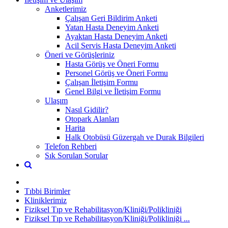
Anketlerimiz
Çalışan Geri Bildirim Anketi
Yatan Hasta Deneyim Anketi
Ayaktan Hasta Deneyim Anketi
Acil Servis Hasta Deneyim Anketi
Öneri ve Görüşleriniz
Hasta Görüş ve Öneri Formu
Personel Görüş ve Öneri Formu
Çalışan İletişim Formu
Genel Bilgi ve İletişim Formu
Ulaşım
Nasıl Gidilir?
Otopark Alanları
Harita
Halk Otobüsü Güzergah ve Durak Bilgileri
Telefon Rehberi
Sık Sorulan Sorular
Tıbbi Birimler
Kliniklerimiz
Fiziksel Tıp ve Rehabilitasyon/Kliniği/Polikliniği
Fiziksel Tıp ve Rehabilitasyon/Kliniği/Polikliniği ...