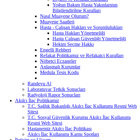
Yoğun Bakım Hasta Yakınlarının
Bilgilendirilme Kuralları
Nasıl Muayene Olurum?
Muayene Saatleri
Hasta - Çalışan Hakları ve Sorumlulukları
Hasta Hakları Yönetmeliği
Hasta Çalışan Güvenliği Yönetmeliği
Hekim Seçme Hakkı
Engelli Rehberi
Refakat Politikamız ve Refakatçi Kuralları
Nöbetçi Eczaneler
Anlaşmalı Kurumlar
Medula Tesis Kodu
Randevu Al
Laboratuvar Tetkik Sonuçları
Radyoloji Rapor Sonuçları
Akılcı İlaç Politikamız
T.C. Sağlık Bakanlığı Akılcı İlaç Kullanımı Resmi Web
Sitesi
T.C. Sosyal Güvenlik Kurumu Akılcı İlaç Kullanımı
Resmi Web Sitesi
Hastanemiz Akılcı İlaç Politikası
Akılcı İlaç Kullanımı Kamu Spotları
İletişim ve Ulaşım