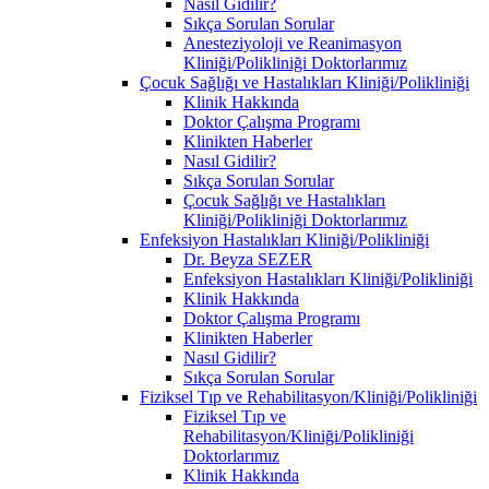
Nasıl Gidilir?
Sıkça Sorulan Sorular
Anesteziyoloji ve Reanimasyon
Kliniği/Polikliniği Doktorlarımız
Çocuk Sağlığı ve Hastalıkları Kliniği/Polikliniği
Klinik Hakkında
Doktor Çalışma Programı
Klinikten Haberler
Nasıl Gidilir?
Sıkça Sorulan Sorular
Çocuk Sağlığı ve Hastalıkları
Kliniği/Polikliniği Doktorlarımız
Enfeksiyon Hastalıkları Kliniği/Polikliniği
Dr. Beyza SEZER
Enfeksiyon Hastalıkları Kliniği/Polikliniği
Klinik Hakkında
Doktor Çalışma Programı
Klinikten Haberler
Nasıl Gidilir?
Sıkça Sorulan Sorular
Fiziksel Tıp ve Rehabilitasyon/Kliniği/Polikliniği
Fiziksel Tıp ve
Rehabilitasyon/Kliniği/Polikliniği
Doktorlarımız
Klinik Hakkında