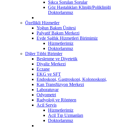
Sıkça Sorulan Sorular
Göz Hastalıkları Kliniği/Polikliniği
Doktorlarımız
Özellikli Hizmetler
Yoğun Bakım Ünitesi
Palyatif Bakım Merkezi
Evde Sağlık Hizmetleri Birimimiz
Hizmetlerimiz
Doktorlarımız
Diğer Tıbbi Birimler
Beslenme ve Diyetetik
Diyaliz Merkezi
Eczane
EKG ve SFT
Endoskopi, Gastroskopi, Kolonoskopi,
Kan Transfüzyon Merkezi
Laboratuvar
Odyometri
Radyoloji ve Röntgen
Acil Servis
Hizmetlerimiz
Acil Tıp Uzmanları
Doktorlarımız