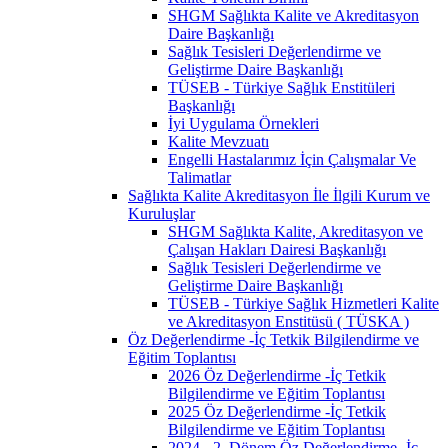
SHGM Sağlıkta Kalite ve Akreditasyon
Daire Başkanlığı
Sağlık Tesisleri Değerlendirme ve
Geliştirme Daire Başkanlığı
TÜSEB - Türkiye Sağlık Enstitüleri
Başkanlığı
İyi Uygulama Örnekleri
Kalite Mevzuatı
Engelli Hastalarımız İçin Çalışmalar Ve
Talimatlar
Sağlıkta Kalite Akreditasyon İle İlgili Kurum ve
Kuruluşlar
SHGM Sağlıkta Kalite, Akreditasyon ve
Çalışan Hakları Dairesi Başkanlığı
Sağlık Tesisleri Değerlendirme ve
Geliştirme Daire Başkanlığı
TÜSEB - Türkiye Sağlık Hizmetleri Kalite
ve Akreditasyon Enstitüsü ( TÜSKA )
Öz Değerlendirme -İç Tetkik Bilgilendirme ve
Eğitim Toplantısı
2026 Öz Değerlendirme -İç Tetkik
Bilgilendirme ve Eğitim Toplantısı
2025 Öz Değerlendirme -İç Tetkik
Bilgilendirme ve Eğitim Toplantısı
2024 - 2. Dönem Öz Değerlendirme -İç