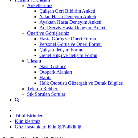
Anketlerimiz
Çalışan Geri Bildirim Anketi
Yatan Hasta Deneyim Anketi
Ayaktan Hasta Deneyim Anketi
Acil Servis Hasta Deneyim Anketi
Öneri ve Görüşleriniz
Hasta Görüş ve Öneri Formu
Personel Görüş ve Öneri Formu
Çalışan İletişim Formu
Genel Bilgi ve İletişim Formu
Ulaşım
Nasıl Gidilir?
Otopark Alanları
Harita
Halk Otobüsü Güzergah ve Durak Bilgileri
Telefon Rehberi
Sık Sorulan Sorular
Tıbbi Birimler
Kliniklerimiz
Göz Hastalıkları Kliniği/Polikliniği