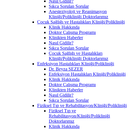
Nasıl Gidilir?
Sıkça Sorulan Sorular
Anesteziyoloji ve Reanimasyon
Kliniği/Polikliniği Doktorlarımız
Çocuk Sağlığı ve Hastalıkları Kliniği/Polikliniği
Klinik Hakkında
Doktor Çalışma Programı
Klinikten Haberler
Nasıl Gidilir?
Sıkça Sorulan Sorular
Çocuk Sağlığı ve Hastalıkları
Kliniği/Polikliniği Doktorlarımız
Enfeksiyon Hastalıkları Kliniği/Polikliniği
Dr. Beyza SEZER
Enfeksiyon Hastalıkları Kliniği/Polikliniği
Klinik Hakkında
Doktor Çalışma Programı
Klinikten Haberler
Nasıl Gidilir?
Sıkça Sorulan Sorular
Fiziksel Tıp ve Rehabilitasyon/Kliniği/Polikliniği
Fiziksel Tıp ve
Rehabilitasyon/Kliniği/Polikliniği
Doktorlarımız
Klinik Hakkında