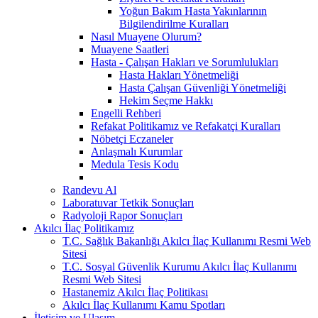
Yoğun Bakım Hasta Yakınlarının
Bilgilendirilme Kuralları
Nasıl Muayene Olurum?
Muayene Saatleri
Hasta - Çalışan Hakları ve Sorumlulukları
Hasta Hakları Yönetmeliği
Hasta Çalışan Güvenliği Yönetmeliği
Hekim Seçme Hakkı
Engelli Rehberi
Refakat Politikamız ve Refakatçi Kuralları
Nöbetçi Eczaneler
Anlaşmalı Kurumlar
Medula Tesis Kodu
Randevu Al
Laboratuvar Tetkik Sonuçları
Radyoloji Rapor Sonuçları
Akılcı İlaç Politikamız
T.C. Sağlık Bakanlığı Akılcı İlaç Kullanımı Resmi Web
Sitesi
T.C. Sosyal Güvenlik Kurumu Akılcı İlaç Kullanımı
Resmi Web Sitesi
Hastanemiz Akılcı İlaç Politikası
Akılcı İlaç Kullanımı Kamu Spotları
İletişim ve Ulaşım