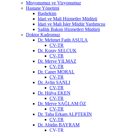
Misyonumuz ve Vizyonumuz
Hastane Yönetimi
Başhekim
İdari ve Mali Hizmetler Müdürü
İdari ve Mali İşler Müdür Yardımcısı
Sağlık Bakım Hizmetleri Müdürü
Doktor Kadromuz
Dr. Mehmet Fatih AŞULA
CV-TR
Dr. Koray SELÇUK
CV-TR
Dr. Merve YILMAZ
CV-TR
Dr. Caner MORAL
CV-TR
Dr. Aylin ŞANLI
CV-TR
Dr. Hülya EKEN
CV-TR
Dr. Merve SAĞLAM ÖZ
CV-TR
Dr. Taha Erkam ALPTEKİN
CV-TR
Dr. Abidin BAYRAM
CV-TR