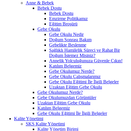
Anne & Bebek
Bebek Dostu
Bebek Dostu
Emzirme Politikamız
Eğitim Broşürü
Gebe Okulu
Gebe Okulu Nedir
Doğum Sonrası Bakım
Gebelikte Beslenme
Sağlıklı Hamilelik Süreci ve Rahat Bir
Doğum İstemez Misiniz?
Annelik Yolculuğunuza Güvenle Çıkın!
Katılım Belgemiz
Gebe Okulumuz Nerde?
Gebe Okulu Çalışmalarımız
Gebe Okulu Eğitimi İle İlgili Belgeler
Uzaktan Eğitim Gebe Okulu
Gebe Okulumuz Nerde?
Gebe Okulumuzdan Görüntüler
Uzaktan Eğitim Gebe Okulu
Katılım Belgemiz
Gebe Okulu Eğitimi İle İlgili Belgeler
Kalite Yönetimi
SKS Kalite Yönetimi
Kalite Yönetim Birimi