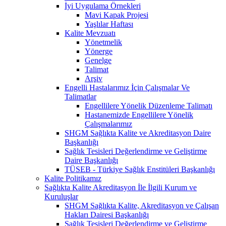
İyi Uygulama Örnekleri
Mavi Kapak Projesi
Yaşlılar Haftası
Kalite Mevzuatı
Yönetmelik
Yönerge
Genelge
Talimat
Arşiv
Engelli Hastalarımız İçin Çalışmalar Ve
Talimatlar
Engellilere Yönelik Düzenleme Talimatı
Hastanemizde Engellilere Yönelik
Çalışmalarımız
SHGM Sağlıkta Kalite ve Akreditasyon Daire
Başkanlığı
Sağlık Tesisleri Değerlendirme ve Geliştirme
Daire Başkanlığı
TÜSEB - Türkiye Sağlık Enstitüleri Başkanlığı
Kalite Politikamız
Sağlıkta Kalite Akreditasyon İle İlgili Kurum ve
Kuruluşlar
SHGM Sağlıkta Kalite, Akreditasyon ve Çalışan
Hakları Dairesi Başkanlığı
Sağlık Tesisleri Değerlendirme ve Geliştirme