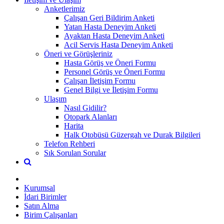
Anketlerimiz
Çalışan Geri Bildirim Anketi
Yatan Hasta Deneyim Anketi
Ayaktan Hasta Deneyim Anketi
Acil Servis Hasta Deneyim Anketi
Öneri ve Görüşleriniz
Hasta Görüş ve Öneri Formu
Personel Görüş ve Öneri Formu
Çalışan İletişim Formu
Genel Bilgi ve İletişim Formu
Ulaşım
Nasıl Gidilir?
Otopark Alanları
Harita
Halk Otobüsü Güzergah ve Durak Bilgileri
Telefon Rehberi
Sık Sorulan Sorular
Kurumsal
İdari Birimler
Satın Alma
Birim Çalışanları