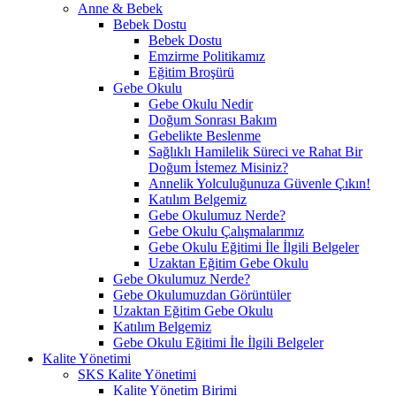
Anne & Bebek
Bebek Dostu
Bebek Dostu
Emzirme Politikamız
Eğitim Broşürü
Gebe Okulu
Gebe Okulu Nedir
Doğum Sonrası Bakım
Gebelikte Beslenme
Sağlıklı Hamilelik Süreci ve Rahat Bir
Doğum İstemez Misiniz?
Annelik Yolculuğunuza Güvenle Çıkın!
Katılım Belgemiz
Gebe Okulumuz Nerde?
Gebe Okulu Çalışmalarımız
Gebe Okulu Eğitimi İle İlgili Belgeler
Uzaktan Eğitim Gebe Okulu
Gebe Okulumuz Nerde?
Gebe Okulumuzdan Görüntüler
Uzaktan Eğitim Gebe Okulu
Katılım Belgemiz
Gebe Okulu Eğitimi İle İlgili Belgeler
Kalite Yönetimi
SKS Kalite Yönetimi
Kalite Yönetim Birimi