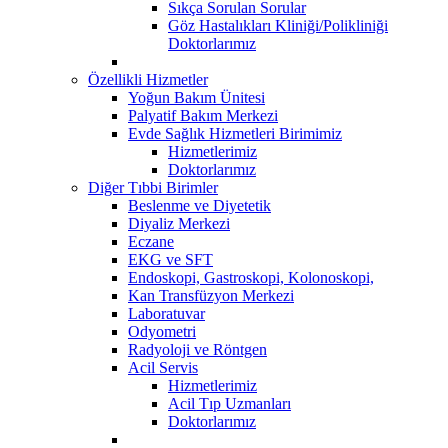
Sıkça Sorulan Sorular
Göz Hastalıkları Kliniği/Polikliniği
Doktorlarımız
Özellikli Hizmetler
Yoğun Bakım Ünitesi
Palyatif Bakım Merkezi
Evde Sağlık Hizmetleri Birimimiz
Hizmetlerimiz
Doktorlarımız
Diğer Tıbbi Birimler
Beslenme ve Diyetetik
Diyaliz Merkezi
Eczane
EKG ve SFT
Endoskopi, Gastroskopi, Kolonoskopi,
Kan Transfüzyon Merkezi
Laboratuvar
Odyometri
Radyoloji ve Röntgen
Acil Servis
Hizmetlerimiz
Acil Tıp Uzmanları
Doktorlarımız