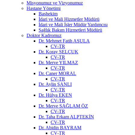
Misyonumuz ve Vizyonumuz
Hastane Yönetimi
Başhekim
İdari ve Mali Hizmetler Müdürü
İdari ve Mali İşler Müdür Yardımcısı
Sağlık Bakım Hizmetleri Müdürü
Doktor Kadromuz
Dr. Mehmet Fatih AŞULA
CV-TR
Dr. Koray SELÇUK
CV-TR
Dr. Merve YILMAZ
CV-TR
Dr. Caner MORAL
CV-TR
Dr. Aylin ŞANLI
CV-TR
Dr. Hülya EKEN
CV-TR
Dr. Merve SAĞLAM ÖZ
CV-TR
Dr. Taha Erkam ALPTEKİN
CV-TR
Dr. Abidin BAYRAM
CV-TR