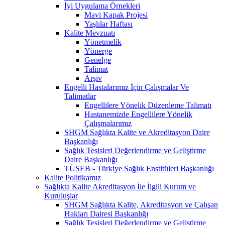
İyi Uygulama Örnekleri
Mavi Kapak Projesi
Yaşlılar Haftası
Kalite Mevzuatı
Yönetmelik
Yönerge
Genelge
Talimat
Arşiv
Engelli Hastalarımız İçin Çalışmalar Ve
Talimatlar
Engellilere Yönelik Düzenleme Talimatı
Hastanemizde Engellilere Yönelik
Çalışmalarımız
SHGM Sağlıkta Kalite ve Akreditasyon Daire
Başkanlığı
Sağlık Tesisleri Değerlendirme ve Geliştirme
Daire Başkanlığı
TÜSEB - Türkiye Sağlık Enstitüleri Başkanlığı
Kalite Politikamız
Sağlıkta Kalite Akreditasyon İle İlgili Kurum ve
Kuruluşlar
SHGM Sağlıkta Kalite, Akreditasyon ve Çalışan
Hakları Dairesi Başkanlığı
Sağlık Tesisleri Değerlendirme ve Geliştirme