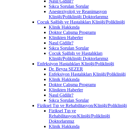
Nasıl Gidilir?
Sıkça Sorulan Sorular
Anesteziyoloji ve Reanimasyon
Kliniği/Polikliniği Doktorlarımız
Çocuk Sağlığı ve Hastalıkları Kliniği/Polikliniği
Klinik Hakkında
Doktor Çalışma Programı
Klinikten Haberler
Nasıl Gidilir?
Sıkça Sorulan Sorular
Çocuk Sağlığı ve Hastalıkları
Kliniği/Polikliniği Doktorlarımız
Enfeksiyon Hastalıkları Kliniği/Polikliniği
Dr. Beyza SEZER
Enfeksiyon Hastalıkları Kliniği/Polikliniği
Klinik Hakkında
Doktor Çalışma Programı
Klinikten Haberler
Nasıl Gidilir?
Sıkça Sorulan Sorular
Fiziksel Tıp ve Rehabilitasyon/Kliniği/Polikliniği
Fiziksel Tıp ve
Rehabilitasyon/Kliniği/Polikliniği
Doktorlarımız
Klinik Hakkında