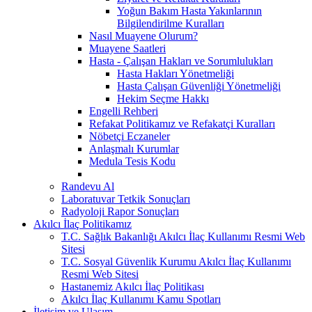
Yoğun Bakım Hasta Yakınlarının
Bilgilendirilme Kuralları
Nasıl Muayene Olurum?
Muayene Saatleri
Hasta - Çalışan Hakları ve Sorumlulukları
Hasta Hakları Yönetmeliği
Hasta Çalışan Güvenliği Yönetmeliği
Hekim Seçme Hakkı
Engelli Rehberi
Refakat Politikamız ve Refakatçi Kuralları
Nöbetçi Eczaneler
Anlaşmalı Kurumlar
Medula Tesis Kodu
Randevu Al
Laboratuvar Tetkik Sonuçları
Radyoloji Rapor Sonuçları
Akılcı İlaç Politikamız
T.C. Sağlık Bakanlığı Akılcı İlaç Kullanımı Resmi Web
Sitesi
T.C. Sosyal Güvenlik Kurumu Akılcı İlaç Kullanımı
Resmi Web Sitesi
Hastanemiz Akılcı İlaç Politikası
Akılcı İlaç Kullanımı Kamu Spotları
İletişim ve Ulaşım