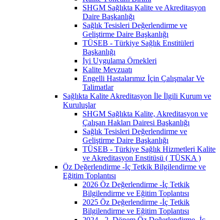
SHGM Sağlıkta Kalite ve Akreditasyon
Daire Başkanlığı
Sağlık Tesisleri Değerlendirme ve
Geliştirme Daire Başkanlığı
TÜSEB - Türkiye Sağlık Enstitüleri
Başkanlığı
İyi Uygulama Örnekleri
Kalite Mevzuatı
Engelli Hastalarımız İçin Çalışmalar Ve
Talimatlar
Sağlıkta Kalite Akreditasyon İle İlgili Kurum ve
Kuruluşlar
SHGM Sağlıkta Kalite, Akreditasyon ve
Çalışan Hakları Dairesi Başkanlığı
Sağlık Tesisleri Değerlendirme ve
Geliştirme Daire Başkanlığı
TÜSEB - Türkiye Sağlık Hizmetleri Kalite
ve Akreditasyon Enstitüsü ( TÜSKA )
Öz Değerlendirme -İç Tetkik Bilgilendirme ve
Eğitim Toplantısı
2026 Öz Değerlendirme -İç Tetkik
Bilgilendirme ve Eğitim Toplantısı
2025 Öz Değerlendirme -İç Tetkik
Bilgilendirme ve Eğitim Toplantısı
2024 - 2. Dönem Öz Değerlendirme -İç