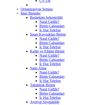
CV-TR
Organizasyon Şeması
İdari Birimler
Başhekim Sekreterliği
Nasıl Gidilir?
Birim Çalışanları
İç Hat Telefon
İnsan Kaynakları Birimi
Nasıl Gidilir?
Birim Çalışanları
İç Hat Telefon
Kalite ve Eğitim Birimi
Nasıl Gidilir?
Birim Çalışanları
İç Hat Telefon
Satın Alma
Nasıl Gidilir?
Birim Çalışanları
İç Hat Telefon
Tahakkuk Birimi
Nasıl Gidilir?
Birim Çalışanları
İç Hat Telefon
Ayniyat Saymanlığı