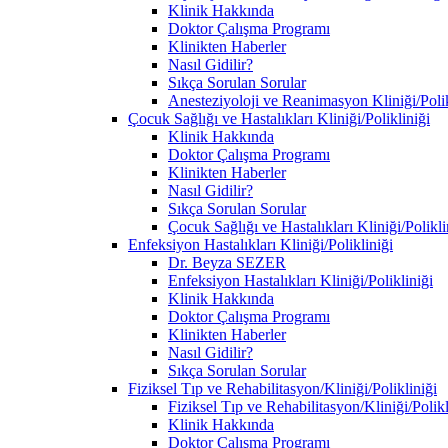
Klinik Hakkında
Doktor Çalışma Programı
Klinikten Haberler
Nasıl Gidilir?
Sıkça Sorulan Sorular
Anesteziyoloji ve Reanimasyon Kliniği/Polik
Çocuk Sağlığı ve Hastalıkları Kliniği/Polikliniği
Klinik Hakkında
Doktor Çalışma Programı
Klinikten Haberler
Nasıl Gidilir?
Sıkça Sorulan Sorular
Çocuk Sağlığı ve Hastalıkları Kliniği/Polikl
Enfeksiyon Hastalıkları Kliniği/Polikliniği
Dr. Beyza SEZER
Enfeksiyon Hastalıkları Kliniği/Polikliniği
Klinik Hakkında
Doktor Çalışma Programı
Klinikten Haberler
Nasıl Gidilir?
Sıkça Sorulan Sorular
Fiziksel Tıp ve Rehabilitasyon/Kliniği/Polikliniği
Fiziksel Tıp ve Rehabilitasyon/Kliniği/Polik
Klinik Hakkında
Doktor Çalışma Programı