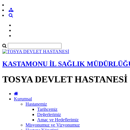
KASTAMONU İL SAĞLIK MÜDÜRLÜĞ
TOSYA DEVLET HASTANESİ
Kurumsal
Hastanemiz
Tarihçemiz
Değerlerimiz
Amaç ve Hedeflerimiz
Misyonumuz ve Vizyonumuz