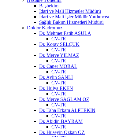
Hastane Yönetimi
Başhekim
İdari ve Mali Hizmetler Müdürü
İdari ve Mali İşler Müdür Yardımcısı
Sağlık Bakım Hizmetleri Müdürü
Doktor Kadromuz
Dr. Mehmet Fatih AŞULA
CV-TR
Dr. Koray SELÇUK
CV-TR
Dr. Merve YILMAZ
CV-TR
Dr. Caner MORAL
CV-TR
Dr. Aylin ŞANLI
CV-TR
Dr. Hülya EKEN
CV-TR
Dr. Merve SAĞLAM ÖZ
CV-TR
Dr. Taha Erkam ALPTEKİN
CV-TR
Dr. Abidin BAYRAM
CV-TR
Dr. Hüseyin Özkan ÖZ