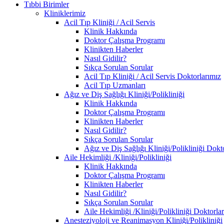
Tıbbi Birimler
Kliniklerimiz
Acil Tıp Kliniği / Acil Servis
Klinik Hakkında
Doktor Çalışma Programı
Klinikten Haberler
Nasıl Gidilir?
Sıkça Sorulan Sorular
Acil Tıp Kliniği / Acil Servis Doktorlarımız
Acil Tıp Uzmanları
Ağız ve Diş Sağlığı Kliniği/Polikliniği
Klinik Hakkında
Doktor Çalışma Programı
Klinikten Haberler
Nasıl Gidilir?
Sıkça Sorulan Sorular
Ağız ve Diş Sağlığı Kliniği/Polikliniği Dokt
Aile Hekimliği /Kliniği/Polikliniği
Klinik Hakkında
Doktor Çalışma Programı
Klinikten Haberler
Nasıl Gidilir?
Sıkça Sorulan Sorular
Aile Hekimliği /Kliniği/Polikliniği Doktorla
Anesteziyoloji ve Reanimasyon Kliniği/Polikliniği