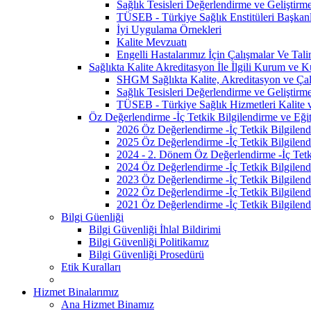
Sağlık Tesisleri Değerlendirme ve Geliştirm
TÜSEB - Türkiye Sağlık Enstitüleri Başkanl
İyi Uygulama Örnekleri
Kalite Mevzuatı
Engelli Hastalarımız İçin Çalışmalar Ve Tali
Sağlıkta Kalite Akreditasyon İle İlgili Kurum ve K
SHGM Sağlıkta Kalite, Akreditasyon ve Çalı
Sağlık Tesisleri Değerlendirme ve Geliştirm
TÜSEB - Türkiye Sağlık Hizmetleri Kalite 
Öz Değerlendirme -İç Tetkik Bilgilendirme ve Eğit
2026 Öz Değerlendirme -İç Tetkik Bilgilend
2025 Öz Değerlendirme -İç Tetkik Bilgilend
2024 - 2. Dönem Öz Değerlendirme -İç Tetki
2024 Öz Değerlendirme -İç Tetkik Bilgilend
2023 Öz Değerlendirme -İç Tetkik Bilgilend
2022 Öz Değerlendirme -İç Tetkik Bilgilend
2021 Öz Değerlendirme -İç Tetkik Bilgilend
Bilgi Güenliği
Bilgi Güvenliği İhlal Bildirimi
Bilgi Güvenliği Politikamız
Bilgi Güvenliği Prosedürü
Etik Kuralları
Hizmet Binalarımız
Ana Hizmet Binamız