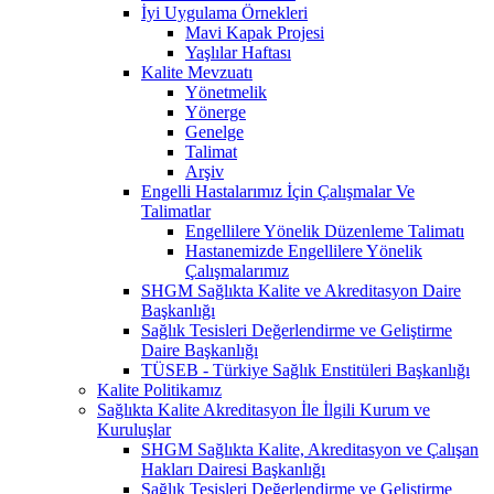
İyi Uygulama Örnekleri
Mavi Kapak Projesi
Yaşlılar Haftası
Kalite Mevzuatı
Yönetmelik
Yönerge
Genelge
Talimat
Arşiv
Engelli Hastalarımız İçin Çalışmalar Ve
Talimatlar
Engellilere Yönelik Düzenleme Talimatı
Hastanemizde Engellilere Yönelik
Çalışmalarımız
SHGM Sağlıkta Kalite ve Akreditasyon Daire
Başkanlığı
Sağlık Tesisleri Değerlendirme ve Geliştirme
Daire Başkanlığı
TÜSEB - Türkiye Sağlık Enstitüleri Başkanlığı
Kalite Politikamız
Sağlıkta Kalite Akreditasyon İle İlgili Kurum ve
Kuruluşlar
SHGM Sağlıkta Kalite, Akreditasyon ve Çalışan
Hakları Dairesi Başkanlığı
Sağlık Tesisleri Değerlendirme ve Geliştirme