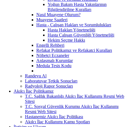
Yoğun Bakım Hasta Yakınlarının
Bilgilendirilme Kuralları
Nasıl Muayene Olurum?
Muayene Saatleri
Hasta - Çalışan Hakları ve Sorumlulukları
Hasta Hakları Yönetmeliği
Hasta Çalışan Güvenliği Yönetmeliği
Hekim Seçme Hakkı
Engelli Rehberi
Refakat Politikamız ve Refakatçi Kuralları
Nöbetçi Eczaneler
Anlaşmalı Kurumlar
Medula Tesis Kodu
Randevu Al
Laboratuvar Tetkik Sonuçları
Radyoloji Rapor Sonuçları
Akılcı İlaç Politikamız
T.C. Sağlık Bakanlığı Akılcı İlaç Kullanımı Resmi Web
Sitesi
T.C. Sosyal Güvenlik Kurumu Akılcı İlaç Kullanımı
Resmi Web Sitesi
Hastanemiz Akılcı İlaç Politikası
Akılcı İlaç Kullanımı Kamu Spotları
İletişim ve Ulaşım