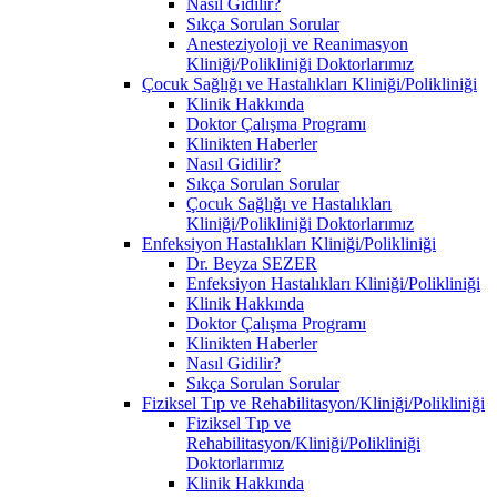
Nasıl Gidilir?
Sıkça Sorulan Sorular
Anesteziyoloji ve Reanimasyon
Kliniği/Polikliniği Doktorlarımız
Çocuk Sağlığı ve Hastalıkları Kliniği/Polikliniği
Klinik Hakkında
Doktor Çalışma Programı
Klinikten Haberler
Nasıl Gidilir?
Sıkça Sorulan Sorular
Çocuk Sağlığı ve Hastalıkları
Kliniği/Polikliniği Doktorlarımız
Enfeksiyon Hastalıkları Kliniği/Polikliniği
Dr. Beyza SEZER
Enfeksiyon Hastalıkları Kliniği/Polikliniği
Klinik Hakkında
Doktor Çalışma Programı
Klinikten Haberler
Nasıl Gidilir?
Sıkça Sorulan Sorular
Fiziksel Tıp ve Rehabilitasyon/Kliniği/Polikliniği
Fiziksel Tıp ve
Rehabilitasyon/Kliniği/Polikliniği
Doktorlarımız
Klinik Hakkında