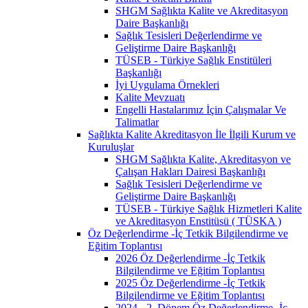
SHGM Sağlıkta Kalite ve Akreditasyon
Daire Başkanlığı
Sağlık Tesisleri Değerlendirme ve
Geliştirme Daire Başkanlığı
TÜSEB - Türkiye Sağlık Enstitüleri
Başkanlığı
İyi Uygulama Örnekleri
Kalite Mevzuatı
Engelli Hastalarımız İçin Çalışmalar Ve
Talimatlar
Sağlıkta Kalite Akreditasyon İle İlgili Kurum ve
Kuruluşlar
SHGM Sağlıkta Kalite, Akreditasyon ve
Çalışan Hakları Dairesi Başkanlığı
Sağlık Tesisleri Değerlendirme ve
Geliştirme Daire Başkanlığı
TÜSEB - Türkiye Sağlık Hizmetleri Kalite
ve Akreditasyon Enstitüsü ( TÜSKA )
Öz Değerlendirme -İç Tetkik Bilgilendirme ve
Eğitim Toplantısı
2026 Öz Değerlendirme -İç Tetkik
Bilgilendirme ve Eğitim Toplantısı
2025 Öz Değerlendirme -İç Tetkik
Bilgilendirme ve Eğitim Toplantısı
2024 - 2. Dönem Öz Değerlendirme -İç