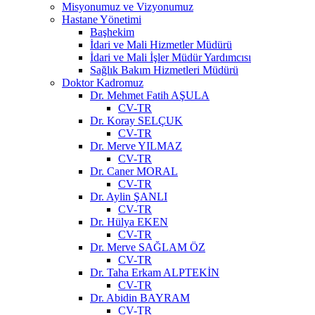
Misyonumuz ve Vizyonumuz
Hastane Yönetimi
Başhekim
İdari ve Mali Hizmetler Müdürü
İdari ve Mali İşler Müdür Yardımcısı
Sağlık Bakım Hizmetleri Müdürü
Doktor Kadromuz
Dr. Mehmet Fatih AŞULA
CV-TR
Dr. Koray SELÇUK
CV-TR
Dr. Merve YILMAZ
CV-TR
Dr. Caner MORAL
CV-TR
Dr. Aylin ŞANLI
CV-TR
Dr. Hülya EKEN
CV-TR
Dr. Merve SAĞLAM ÖZ
CV-TR
Dr. Taha Erkam ALPTEKİN
CV-TR
Dr. Abidin BAYRAM
CV-TR