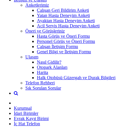
Anketlerimiz
Çalışan Geri Bildirim Anketi
Yatan Hasta Deneyim Anketi
Ayaktan Hasta Deneyim Anketi
Acil Servis Hasta Deneyim Anketi
Öneri ve Görüşleriniz
Hasta Görüş ve Öneri Formu
Personel Görüş ve Öneri Formu
Çalışan İletişim Formu
Genel Bilgi ve İletişim Formu
Ulaşım
Nasıl Gidilir?
Otopark Alanları
Harita
Halk Otobüsü Güzergah ve Durak Bilgileri
Telefon Rehberi
Sık Sorulan Sorular
Kurumsal
İdari Birimler
Evrak Kayıt Birimi
İç Hat Telefon