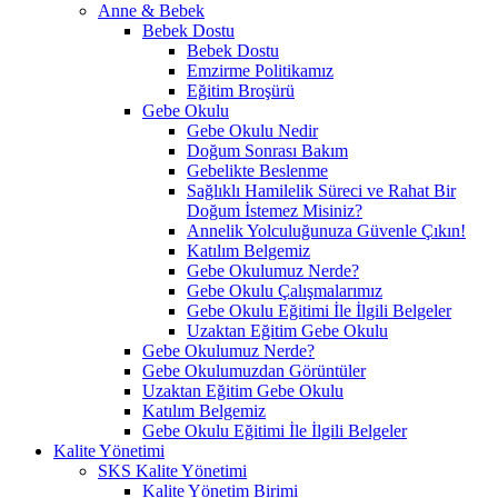
Anne & Bebek
Bebek Dostu
Bebek Dostu
Emzirme Politikamız
Eğitim Broşürü
Gebe Okulu
Gebe Okulu Nedir
Doğum Sonrası Bakım
Gebelikte Beslenme
Sağlıklı Hamilelik Süreci ve Rahat Bir
Doğum İstemez Misiniz?
Annelik Yolculuğunuza Güvenle Çıkın!
Katılım Belgemiz
Gebe Okulumuz Nerde?
Gebe Okulu Çalışmalarımız
Gebe Okulu Eğitimi İle İlgili Belgeler
Uzaktan Eğitim Gebe Okulu
Gebe Okulumuz Nerde?
Gebe Okulumuzdan Görüntüler
Uzaktan Eğitim Gebe Okulu
Katılım Belgemiz
Gebe Okulu Eğitimi İle İlgili Belgeler
Kalite Yönetimi
SKS Kalite Yönetimi
Kalite Yönetim Birimi