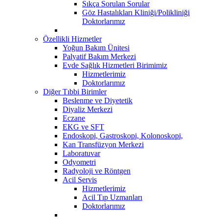
Sıkça Sorulan Sorular
Göz Hastalıkları Kliniği/Polikliniği
Doktorlarımız
Özellikli Hizmetler
Yoğun Bakım Ünitesi
Palyatif Bakım Merkezi
Evde Sağlık Hizmetleri Birimimiz
Hizmetlerimiz
Doktorlarımız
Diğer Tıbbi Birimler
Beslenme ve Diyetetik
Diyaliz Merkezi
Eczane
EKG ve SFT
Endoskopi, Gastroskopi, Kolonoskopi,
Kan Transfüzyon Merkezi
Laboratuvar
Odyometri
Radyoloji ve Röntgen
Acil Servis
Hizmetlerimiz
Acil Tıp Uzmanları
Doktorlarımız