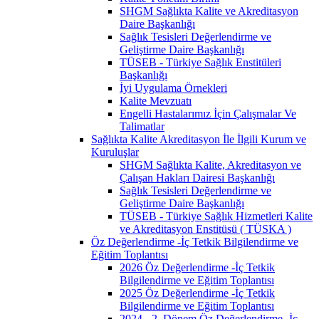
SHGM Sağlıkta Kalite ve Akreditasyon
Daire Başkanlığı
Sağlık Tesisleri Değerlendirme ve
Geliştirme Daire Başkanlığı
TÜSEB - Türkiye Sağlık Enstitüleri
Başkanlığı
İyi Uygulama Örnekleri
Kalite Mevzuatı
Engelli Hastalarımız İçin Çalışmalar Ve
Talimatlar
Sağlıkta Kalite Akreditasyon İle İlgili Kurum ve
Kuruluşlar
SHGM Sağlıkta Kalite, Akreditasyon ve
Çalışan Hakları Dairesi Başkanlığı
Sağlık Tesisleri Değerlendirme ve
Geliştirme Daire Başkanlığı
TÜSEB - Türkiye Sağlık Hizmetleri Kalite
ve Akreditasyon Enstitüsü ( TÜSKA )
Öz Değerlendirme -İç Tetkik Bilgilendirme ve
Eğitim Toplantısı
2026 Öz Değerlendirme -İç Tetkik
Bilgilendirme ve Eğitim Toplantısı
2025 Öz Değerlendirme -İç Tetkik
Bilgilendirme ve Eğitim Toplantısı
2024 - 2. Dönem Öz Değerlendirme -İç