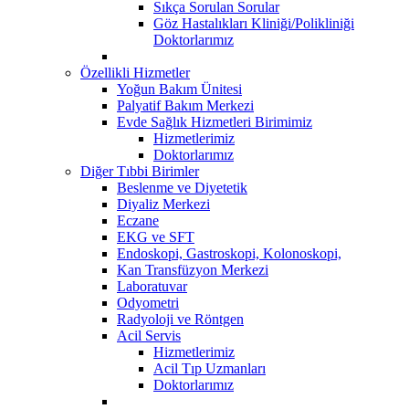
Sıkça Sorulan Sorular
Göz Hastalıkları Kliniği/Polikliniği
Doktorlarımız
Özellikli Hizmetler
Yoğun Bakım Ünitesi
Palyatif Bakım Merkezi
Evde Sağlık Hizmetleri Birimimiz
Hizmetlerimiz
Doktorlarımız
Diğer Tıbbi Birimler
Beslenme ve Diyetetik
Diyaliz Merkezi
Eczane
EKG ve SFT
Endoskopi, Gastroskopi, Kolonoskopi,
Kan Transfüzyon Merkezi
Laboratuvar
Odyometri
Radyoloji ve Röntgen
Acil Servis
Hizmetlerimiz
Acil Tıp Uzmanları
Doktorlarımız