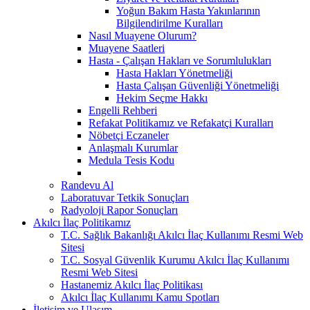
Yoğun Bakım Hasta Yakınlarının
Bilgilendirilme Kuralları
Nasıl Muayene Olurum?
Muayene Saatleri
Hasta - Çalışan Hakları ve Sorumlulukları
Hasta Hakları Yönetmeliği
Hasta Çalışan Güvenliği Yönetmeliği
Hekim Seçme Hakkı
Engelli Rehberi
Refakat Politikamız ve Refakatçi Kuralları
Nöbetçi Eczaneler
Anlaşmalı Kurumlar
Medula Tesis Kodu
Randevu Al
Laboratuvar Tetkik Sonuçları
Radyoloji Rapor Sonuçları
Akılcı İlaç Politikamız
T.C. Sağlık Bakanlığı Akılcı İlaç Kullanımı Resmi Web
Sitesi
T.C. Sosyal Güvenlik Kurumu Akılcı İlaç Kullanımı
Resmi Web Sitesi
Hastanemiz Akılcı İlaç Politikası
Akılcı İlaç Kullanımı Kamu Spotları
İletişim ve Ulaşım