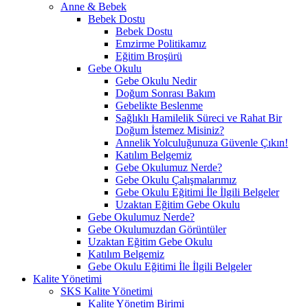
Anne & Bebek
Bebek Dostu
Bebek Dostu
Emzirme Politikamız
Eğitim Broşürü
Gebe Okulu
Gebe Okulu Nedir
Doğum Sonrası Bakım
Gebelikte Beslenme
Sağlıklı Hamilelik Süreci ve Rahat Bir
Doğum İstemez Misiniz?
Annelik Yolculuğunuza Güvenle Çıkın!
Katılım Belgemiz
Gebe Okulumuz Nerde?
Gebe Okulu Çalışmalarımız
Gebe Okulu Eğitimi İle İlgili Belgeler
Uzaktan Eğitim Gebe Okulu
Gebe Okulumuz Nerde?
Gebe Okulumuzdan Görüntüler
Uzaktan Eğitim Gebe Okulu
Katılım Belgemiz
Gebe Okulu Eğitimi İle İlgili Belgeler
Kalite Yönetimi
SKS Kalite Yönetimi
Kalite Yönetim Birimi