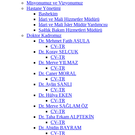
Misyonumuz ve Vizyonumuz
Hastane Yönetimi
Başhekim
İdari ve Mali Hizmetler Müdürü
İdari ve Mali İşler Müdür Yardımcısı
Sağlık Bakım Hizmetleri Müdürü
Doktor Kadromuz
Dr. Mehmet Fatih AŞULA
CV-TR
Dr. Koray SELÇUK
CV-TR
Dr. Merve YILMAZ
CV-TR
Dr. Caner MORAL
CV-TR
Dr. Aylin ŞANLI
CV-TR
Dr. Hülya EKEN
CV-TR
Dr. Merve SAĞLAM ÖZ
CV-TR
Dr. Taha Erkam ALPTEKİN
CV-TR
Dr. Abidin BAYRAM
CV-TR