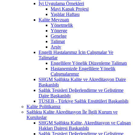
İyi Uygulama Örnekleri
Mavi Kapak Projesi
Yaşlılar Haftası
Kalite Mevzuatı
Yönetmelik
Yönerge
Genelge
Talimat
Arşiv
Engelli Hastalarımız İçin Çalışmalar Ve
Talimatlar
Engellilere Yönelik Düzenleme Talimatı
Hastanemizde Engellilere Yönelik
Çalışmalarımız
SHGM Sağlıkta Kalite ve Akreditasyon Daire
Başkanlığı
Sağlık Tesisleri Değerlendirme ve Geliştirme
Daire Başkanlığı
TÜSEB - Türkiye Sağlık Enstitüleri Başkanlığı
Kalite Politikamız
Sağlıkta Kalite Akreditasyon İle İlgili Kurum ve
Kuruluşlar
SHGM Sağlıkta Kalite, Akreditasyon ve Çalışan
Hakları Dairesi Başkanlığı
Sağlık Tesisleri Değerlendirme ve Geliştirme