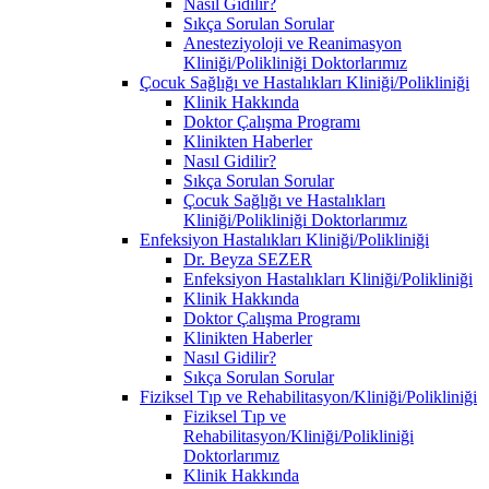
Nasıl Gidilir?
Sıkça Sorulan Sorular
Anesteziyoloji ve Reanimasyon
Kliniği/Polikliniği Doktorlarımız
Çocuk Sağlığı ve Hastalıkları Kliniği/Polikliniği
Klinik Hakkında
Doktor Çalışma Programı
Klinikten Haberler
Nasıl Gidilir?
Sıkça Sorulan Sorular
Çocuk Sağlığı ve Hastalıkları
Kliniği/Polikliniği Doktorlarımız
Enfeksiyon Hastalıkları Kliniği/Polikliniği
Dr. Beyza SEZER
Enfeksiyon Hastalıkları Kliniği/Polikliniği
Klinik Hakkında
Doktor Çalışma Programı
Klinikten Haberler
Nasıl Gidilir?
Sıkça Sorulan Sorular
Fiziksel Tıp ve Rehabilitasyon/Kliniği/Polikliniği
Fiziksel Tıp ve
Rehabilitasyon/Kliniği/Polikliniği
Doktorlarımız
Klinik Hakkında