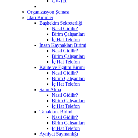
CV-TR
Organizasyon Şeması
İdari Birimler
Başhekim Sekreterliği
Nasıl Gidilir?
Birim Çalışanları
İç Hat Telefon
İnsan Kaynakları Birimi
Nasıl Gidilir?
Birim Çalışanları
İç Hat Telefon
Kalite ve Eğitim Birimi
Nasıl Gidilir?
Birim Çalışanları
İç Hat Telefon
Satın Alma
Nasıl Gidilir?
Birim Çalışanları
İç Hat Telefon
Tahakkuk Birimi
Nasıl Gidilir?
Birim Çalışanları
İç Hat Telefon
Ayniyat Saymanlığı