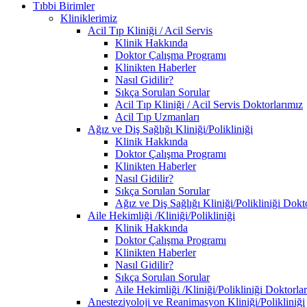
Tıbbi Birimler
Kliniklerimiz
Acil Tıp Kliniği / Acil Servis
Klinik Hakkında
Doktor Çalışma Programı
Klinikten Haberler
Nasıl Gidilir?
Sıkça Sorulan Sorular
Acil Tıp Kliniği / Acil Servis Doktorlarımız
Acil Tıp Uzmanları
Ağız ve Diş Sağlığı Kliniği/Polikliniği
Klinik Hakkında
Doktor Çalışma Programı
Klinikten Haberler
Nasıl Gidilir?
Sıkça Sorulan Sorular
Ağız ve Diş Sağlığı Kliniği/Polikliniği Dokt
Aile Hekimliği /Kliniği/Polikliniği
Klinik Hakkında
Doktor Çalışma Programı
Klinikten Haberler
Nasıl Gidilir?
Sıkça Sorulan Sorular
Aile Hekimliği /Kliniği/Polikliniği Doktorla
Anesteziyoloji ve Reanimasyon Kliniği/Polikliniği