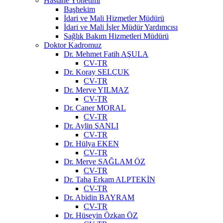
Hastane Yönetimi
Başhekim
İdari ve Mali Hizmetler Müdürü
İdari ve Mali İşler Müdür Yardımcısı
Sağlık Bakım Hizmetleri Müdürü
Doktor Kadromuz
Dr. Mehmet Fatih AŞULA
CV-TR
Dr. Koray SELÇUK
CV-TR
Dr. Merve YILMAZ
CV-TR
Dr. Caner MORAL
CV-TR
Dr. Aylin ŞANLI
CV-TR
Dr. Hülya EKEN
CV-TR
Dr. Merve SAĞLAM ÖZ
CV-TR
Dr. Taha Erkam ALPTEKİN
CV-TR
Dr. Abidin BAYRAM
CV-TR
Dr. Hüseyin Özkan ÖZ