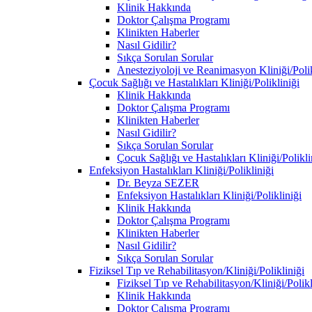
Klinik Hakkında
Doktor Çalışma Programı
Klinikten Haberler
Nasıl Gidilir?
Sıkça Sorulan Sorular
Anesteziyoloji ve Reanimasyon Kliniği/Polik
Çocuk Sağlığı ve Hastalıkları Kliniği/Polikliniği
Klinik Hakkında
Doktor Çalışma Programı
Klinikten Haberler
Nasıl Gidilir?
Sıkça Sorulan Sorular
Çocuk Sağlığı ve Hastalıkları Kliniği/Polikl
Enfeksiyon Hastalıkları Kliniği/Polikliniği
Dr. Beyza SEZER
Enfeksiyon Hastalıkları Kliniği/Polikliniği
Klinik Hakkında
Doktor Çalışma Programı
Klinikten Haberler
Nasıl Gidilir?
Sıkça Sorulan Sorular
Fiziksel Tıp ve Rehabilitasyon/Kliniği/Polikliniği
Fiziksel Tıp ve Rehabilitasyon/Kliniği/Polik
Klinik Hakkında
Doktor Çalışma Programı