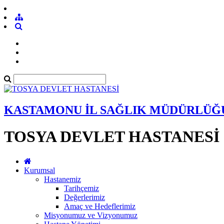
KASTAMONU İL SAĞLIK MÜDÜRLÜĞ
TOSYA DEVLET HASTANESİ
Kurumsal
Hastanemiz
Tarihçemiz
Değerlerimiz
Amaç ve Hedeflerimiz
Misyonumuz ve Vizyonumuz