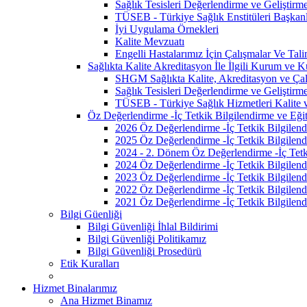
Sağlık Tesisleri Değerlendirme ve Geliştirm
TÜSEB - Türkiye Sağlık Enstitüleri Başkanl
İyi Uygulama Örnekleri
Kalite Mevzuatı
Engelli Hastalarımız İçin Çalışmalar Ve Tali
Sağlıkta Kalite Akreditasyon İle İlgili Kurum ve K
SHGM Sağlıkta Kalite, Akreditasyon ve Çalı
Sağlık Tesisleri Değerlendirme ve Geliştirm
TÜSEB - Türkiye Sağlık Hizmetleri Kalite 
Öz Değerlendirme -İç Tetkik Bilgilendirme ve Eğit
2026 Öz Değerlendirme -İç Tetkik Bilgilend
2025 Öz Değerlendirme -İç Tetkik Bilgilend
2024 - 2. Dönem Öz Değerlendirme -İç Tetki
2024 Öz Değerlendirme -İç Tetkik Bilgilend
2023 Öz Değerlendirme -İç Tetkik Bilgilend
2022 Öz Değerlendirme -İç Tetkik Bilgilend
2021 Öz Değerlendirme -İç Tetkik Bilgilend
Bilgi Güenliği
Bilgi Güvenliği İhlal Bildirimi
Bilgi Güvenliği Politikamız
Bilgi Güvenliği Prosedürü
Etik Kuralları
Hizmet Binalarımız
Ana Hizmet Binamız