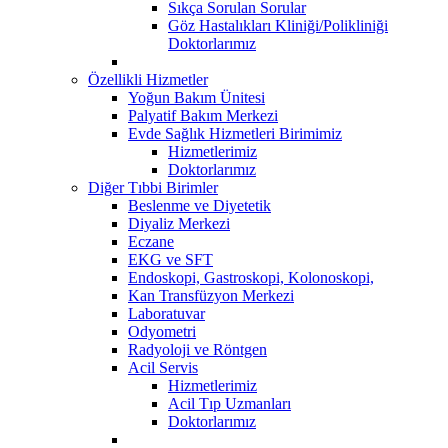
Sıkça Sorulan Sorular
Göz Hastalıkları Kliniği/Polikliniği
Doktorlarımız
Özellikli Hizmetler
Yoğun Bakım Ünitesi
Palyatif Bakım Merkezi
Evde Sağlık Hizmetleri Birimimiz
Hizmetlerimiz
Doktorlarımız
Diğer Tıbbi Birimler
Beslenme ve Diyetetik
Diyaliz Merkezi
Eczane
EKG ve SFT
Endoskopi, Gastroskopi, Kolonoskopi,
Kan Transfüzyon Merkezi
Laboratuvar
Odyometri
Radyoloji ve Röntgen
Acil Servis
Hizmetlerimiz
Acil Tıp Uzmanları
Doktorlarımız