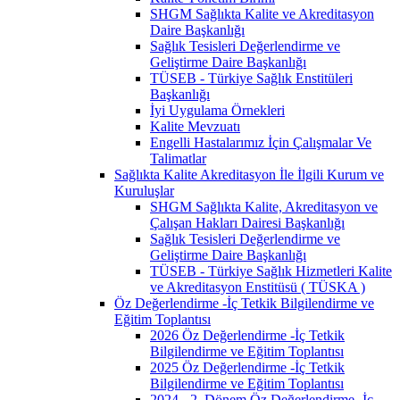
SHGM Sağlıkta Kalite ve Akreditasyon
Daire Başkanlığı
Sağlık Tesisleri Değerlendirme ve
Geliştirme Daire Başkanlığı
TÜSEB - Türkiye Sağlık Enstitüleri
Başkanlığı
İyi Uygulama Örnekleri
Kalite Mevzuatı
Engelli Hastalarımız İçin Çalışmalar Ve
Talimatlar
Sağlıkta Kalite Akreditasyon İle İlgili Kurum ve
Kuruluşlar
SHGM Sağlıkta Kalite, Akreditasyon ve
Çalışan Hakları Dairesi Başkanlığı
Sağlık Tesisleri Değerlendirme ve
Geliştirme Daire Başkanlığı
TÜSEB - Türkiye Sağlık Hizmetleri Kalite
ve Akreditasyon Enstitüsü ( TÜSKA )
Öz Değerlendirme -İç Tetkik Bilgilendirme ve
Eğitim Toplantısı
2026 Öz Değerlendirme -İç Tetkik
Bilgilendirme ve Eğitim Toplantısı
2025 Öz Değerlendirme -İç Tetkik
Bilgilendirme ve Eğitim Toplantısı
2024 - 2. Dönem Öz Değerlendirme -İç