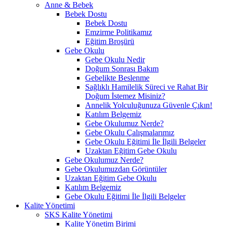
Anne & Bebek
Bebek Dostu
Bebek Dostu
Emzirme Politikamız
Eğitim Broşürü
Gebe Okulu
Gebe Okulu Nedir
Doğum Sonrası Bakım
Gebelikte Beslenme
Sağlıklı Hamilelik Süreci ve Rahat Bir
Doğum İstemez Misiniz?
Annelik Yolculuğunuza Güvenle Çıkın!
Katılım Belgemiz
Gebe Okulumuz Nerde?
Gebe Okulu Çalışmalarımız
Gebe Okulu Eğitimi İle İlgili Belgeler
Uzaktan Eğitim Gebe Okulu
Gebe Okulumuz Nerde?
Gebe Okulumuzdan Görüntüler
Uzaktan Eğitim Gebe Okulu
Katılım Belgemiz
Gebe Okulu Eğitimi İle İlgili Belgeler
Kalite Yönetimi
SKS Kalite Yönetimi
Kalite Yönetim Birimi