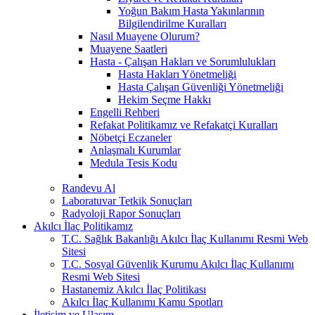
Yoğun Bakım Hasta Yakınlarının
Bilgilendirilme Kuralları
Nasıl Muayene Olurum?
Muayene Saatleri
Hasta - Çalışan Hakları ve Sorumlulukları
Hasta Hakları Yönetmeliği
Hasta Çalışan Güvenliği Yönetmeliği
Hekim Seçme Hakkı
Engelli Rehberi
Refakat Politikamız ve Refakatçi Kuralları
Nöbetçi Eczaneler
Anlaşmalı Kurumlar
Medula Tesis Kodu
Randevu Al
Laboratuvar Tetkik Sonuçları
Radyoloji Rapor Sonuçları
Akılcı İlaç Politikamız
T.C. Sağlık Bakanlığı Akılcı İlaç Kullanımı Resmi Web
Sitesi
T.C. Sosyal Güvenlik Kurumu Akılcı İlaç Kullanımı
Resmi Web Sitesi
Hastanemiz Akılcı İlaç Politikası
Akılcı İlaç Kullanımı Kamu Spotları
İletişim ve Ulaşım