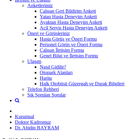
Anketlerimiz
Çalışan Geri Bildirim Anketi
Yatan Hasta Deneyim Anketi
Ayaktan Hasta Deneyim Anketi
Acil Servis Hasta Deneyim Anketi
Öneri ve Görüşleriniz
Hasta Görüş ve Öneri Formu
Personel Görüş ve Öneri Formu
Çalışan İletişim Formu
Genel Bilgi ve İletişim Formu
Ulaşım
Nasıl Gidilir?
Otopark Alanları
Harita
Halk Otobüsü Güzergah ve Durak Bilgileri
Telefon Rehberi
Sık Sorulan Sorular
Kurumsal
Doktor Kadromuz
Dr. Abidin BAYRAM