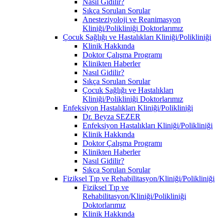
Nasıl Gidilir?
Sıkça Sorulan Sorular
Anesteziyoloji ve Reanimasyon
Kliniği/Polikliniği Doktorlarımız
Çocuk Sağlığı ve Hastalıkları Kliniği/Polikliniği
Klinik Hakkında
Doktor Çalışma Programı
Klinikten Haberler
Nasıl Gidilir?
Sıkça Sorulan Sorular
Çocuk Sağlığı ve Hastalıkları
Kliniği/Polikliniği Doktorlarımız
Enfeksiyon Hastalıkları Kliniği/Polikliniği
Dr. Beyza SEZER
Enfeksiyon Hastalıkları Kliniği/Polikliniği
Klinik Hakkında
Doktor Çalışma Programı
Klinikten Haberler
Nasıl Gidilir?
Sıkça Sorulan Sorular
Fiziksel Tıp ve Rehabilitasyon/Kliniği/Polikliniği
Fiziksel Tıp ve
Rehabilitasyon/Kliniği/Polikliniği
Doktorlarımız
Klinik Hakkında