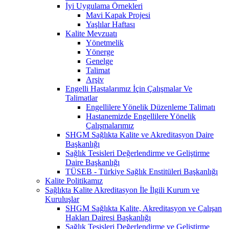
İyi Uygulama Örnekleri
Mavi Kapak Projesi
Yaşlılar Haftası
Kalite Mevzuatı
Yönetmelik
Yönerge
Genelge
Talimat
Arşiv
Engelli Hastalarımız İçin Çalışmalar Ve
Talimatlar
Engellilere Yönelik Düzenleme Talimatı
Hastanemizde Engellilere Yönelik
Çalışmalarımız
SHGM Sağlıkta Kalite ve Akreditasyon Daire
Başkanlığı
Sağlık Tesisleri Değerlendirme ve Geliştirme
Daire Başkanlığı
TÜSEB - Türkiye Sağlık Enstitüleri Başkanlığı
Kalite Politikamız
Sağlıkta Kalite Akreditasyon İle İlgili Kurum ve
Kuruluşlar
SHGM Sağlıkta Kalite, Akreditasyon ve Çalışan
Hakları Dairesi Başkanlığı
Sağlık Tesisleri Değerlendirme ve Geliştirme