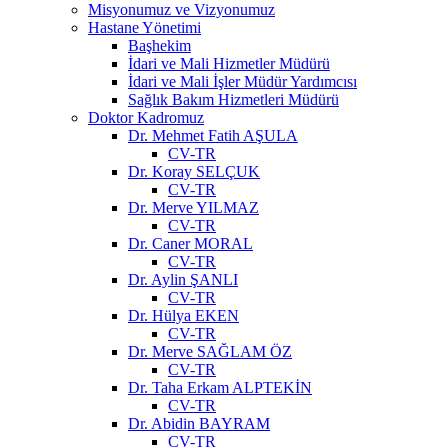
Misyonumuz ve Vizyonumuz
Hastane Yönetimi
Başhekim
İdari ve Mali Hizmetler Müdürü
İdari ve Mali İşler Müdür Yardımcısı
Sağlık Bakım Hizmetleri Müdürü
Doktor Kadromuz
Dr. Mehmet Fatih AŞULA
CV-TR
Dr. Koray SELÇUK
CV-TR
Dr. Merve YILMAZ
CV-TR
Dr. Caner MORAL
CV-TR
Dr. Aylin ŞANLI
CV-TR
Dr. Hülya EKEN
CV-TR
Dr. Merve SAĞLAM ÖZ
CV-TR
Dr. Taha Erkam ALPTEKİN
CV-TR
Dr. Abidin BAYRAM
CV-TR