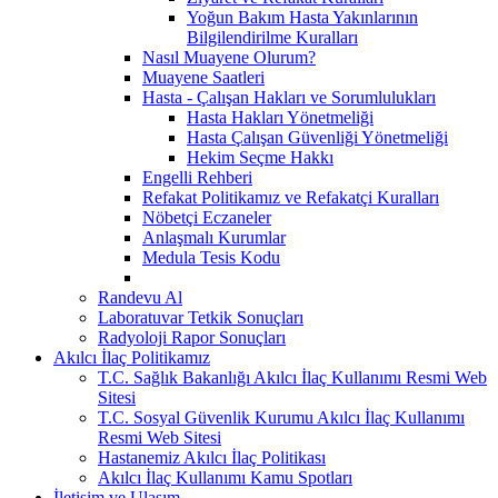
Yoğun Bakım Hasta Yakınlarının
Bilgilendirilme Kuralları
Nasıl Muayene Olurum?
Muayene Saatleri
Hasta - Çalışan Hakları ve Sorumlulukları
Hasta Hakları Yönetmeliği
Hasta Çalışan Güvenliği Yönetmeliği
Hekim Seçme Hakkı
Engelli Rehberi
Refakat Politikamız ve Refakatçi Kuralları
Nöbetçi Eczaneler
Anlaşmalı Kurumlar
Medula Tesis Kodu
Randevu Al
Laboratuvar Tetkik Sonuçları
Radyoloji Rapor Sonuçları
Akılcı İlaç Politikamız
T.C. Sağlık Bakanlığı Akılcı İlaç Kullanımı Resmi Web
Sitesi
T.C. Sosyal Güvenlik Kurumu Akılcı İlaç Kullanımı
Resmi Web Sitesi
Hastanemiz Akılcı İlaç Politikası
Akılcı İlaç Kullanımı Kamu Spotları
İletişim ve Ulaşım