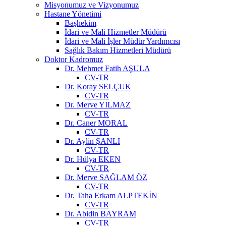
Misyonumuz ve Vizyonumuz
Hastane Yönetimi
Başhekim
İdari ve Mali Hizmetler Müdürü
İdari ve Mali İşler Müdür Yardımcısı
Sağlık Bakım Hizmetleri Müdürü
Doktor Kadromuz
Dr. Mehmet Fatih AŞULA
CV-TR
Dr. Koray SELÇUK
CV-TR
Dr. Merve YILMAZ
CV-TR
Dr. Caner MORAL
CV-TR
Dr. Aylin ŞANLI
CV-TR
Dr. Hülya EKEN
CV-TR
Dr. Merve SAĞLAM ÖZ
CV-TR
Dr. Taha Erkam ALPTEKİN
CV-TR
Dr. Abidin BAYRAM
CV-TR