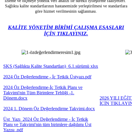
İzleme ve ölçmeye yönelik veri analizi ile sürekli iyileştirme faaliyetleri.
Sağlıkta kalite standartlarının hastanemizde yerleştirilmesi ve standartlara
göre hizmet verilmesinin sağlanması.
KALİTE YÖNETİM BİRİMİ ÇALIŞMA ESASLARI
İÇİN TIKLAYINIZ.
SKS (Sağlıkta Kalite Standartları) 6.1.sürümü xlsx
2024 Öz Değerlendirme - İç Tetkik Üstyazı.pdf
2024 Öz Değerlendirme-İç Tetkik Planı ve
Takvimi'nin Tüm Birimlere Tebliği -1.
Dönem.docx
2026 YILI EĞ
İÇİN TIKLAYIN
2024 1. Dönem Öz Değerlendirme Takvimi.docx
Üst_Yazı_2024 Öz Değerlendirme - İç Tetkik
*************
Planı ve Takvimi'nin tüm birimlere dağılımı Üst
Yazısı .pdf