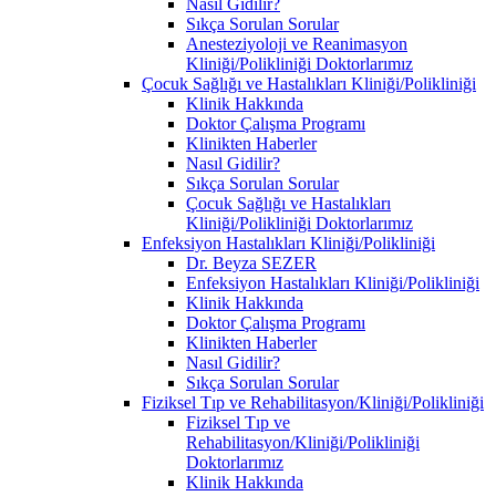
Nasıl Gidilir?
Sıkça Sorulan Sorular
Anesteziyoloji ve Reanimasyon
Kliniği/Polikliniği Doktorlarımız
Çocuk Sağlığı ve Hastalıkları Kliniği/Polikliniği
Klinik Hakkında
Doktor Çalışma Programı
Klinikten Haberler
Nasıl Gidilir?
Sıkça Sorulan Sorular
Çocuk Sağlığı ve Hastalıkları
Kliniği/Polikliniği Doktorlarımız
Enfeksiyon Hastalıkları Kliniği/Polikliniği
Dr. Beyza SEZER
Enfeksiyon Hastalıkları Kliniği/Polikliniği
Klinik Hakkında
Doktor Çalışma Programı
Klinikten Haberler
Nasıl Gidilir?
Sıkça Sorulan Sorular
Fiziksel Tıp ve Rehabilitasyon/Kliniği/Polikliniği
Fiziksel Tıp ve
Rehabilitasyon/Kliniği/Polikliniği
Doktorlarımız
Klinik Hakkında