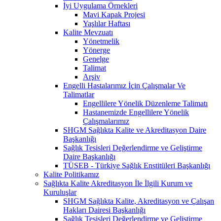
İyi Uygulama Örnekleri
Mavi Kapak Projesi
Yaşlılar Haftası
Kalite Mevzuatı
Yönetmelik
Yönerge
Genelge
Talimat
Arşiv
Engelli Hastalarımız İçin Çalışmalar Ve
Talimatlar
Engellilere Yönelik Düzenleme Talimatı
Hastanemizde Engellilere Yönelik
Çalışmalarımız
SHGM Sağlıkta Kalite ve Akreditasyon Daire
Başkanlığı
Sağlık Tesisleri Değerlendirme ve Geliştirme
Daire Başkanlığı
TÜSEB - Türkiye Sağlık Enstitüleri Başkanlığı
Kalite Politikamız
Sağlıkta Kalite Akreditasyon İle İlgili Kurum ve
Kuruluşlar
SHGM Sağlıkta Kalite, Akreditasyon ve Çalışan
Hakları Dairesi Başkanlığı
Sağlık Tesisleri Değerlendirme ve Geliştirme