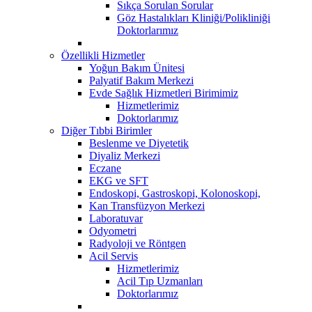
Sıkça Sorulan Sorular
Göz Hastalıkları Kliniği/Polikliniği
Doktorlarımız
Özellikli Hizmetler
Yoğun Bakım Ünitesi
Palyatif Bakım Merkezi
Evde Sağlık Hizmetleri Birimimiz
Hizmetlerimiz
Doktorlarımız
Diğer Tıbbi Birimler
Beslenme ve Diyetetik
Diyaliz Merkezi
Eczane
EKG ve SFT
Endoskopi, Gastroskopi, Kolonoskopi,
Kan Transfüzyon Merkezi
Laboratuvar
Odyometri
Radyoloji ve Röntgen
Acil Servis
Hizmetlerimiz
Acil Tıp Uzmanları
Doktorlarımız