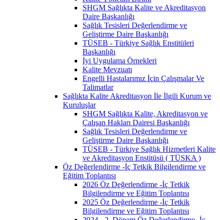
SHGM Sağlıkta Kalite ve Akreditasyon
Daire Başkanlığı
Sağlık Tesisleri Değerlendirme ve
Geliştirme Daire Başkanlığı
TÜSEB - Türkiye Sağlık Enstitüleri
Başkanlığı
İyi Uygulama Örnekleri
Kalite Mevzuatı
Engelli Hastalarımız İçin Çalışmalar Ve
Talimatlar
Sağlıkta Kalite Akreditasyon İle İlgili Kurum ve
Kuruluşlar
SHGM Sağlıkta Kalite, Akreditasyon ve
Çalışan Hakları Dairesi Başkanlığı
Sağlık Tesisleri Değerlendirme ve
Geliştirme Daire Başkanlığı
TÜSEB - Türkiye Sağlık Hizmetleri Kalite
ve Akreditasyon Enstitüsü ( TÜSKA )
Öz Değerlendirme -İç Tetkik Bilgilendirme ve
Eğitim Toplantısı
2026 Öz Değerlendirme -İç Tetkik
Bilgilendirme ve Eğitim Toplantısı
2025 Öz Değerlendirme -İç Tetkik
Bilgilendirme ve Eğitim Toplantısı
2024 - 2. Dönem Öz Değerlendirme -İç