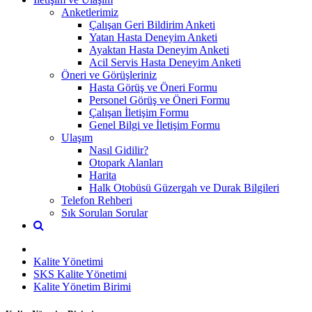
Anketlerimiz
Çalışan Geri Bildirim Anketi
Yatan Hasta Deneyim Anketi
Ayaktan Hasta Deneyim Anketi
Acil Servis Hasta Deneyim Anketi
Öneri ve Görüşleriniz
Hasta Görüş ve Öneri Formu
Personel Görüş ve Öneri Formu
Çalışan İletişim Formu
Genel Bilgi ve İletişim Formu
Ulaşım
Nasıl Gidilir?
Otopark Alanları
Harita
Halk Otobüsü Güzergah ve Durak Bilgileri
Telefon Rehberi
Sık Sorulan Sorular
Kalite Yönetimi
SKS Kalite Yönetimi
Kalite Yönetim Birimi