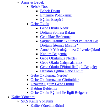
Anne & Bebek
Bebek Dostu
Bebek Dostu
Emzirme Politikamız
Eğitim Broşürü
Gebe Okulu
Gebe Okulu Nedir
Doğum Sonrası Bakım
Gebelikte Beslenme
Sağlıklı Hamilelik Süreci ve Rahat Bir
Doğum İstemez Misiniz?
Annelik Yolculuğunuza Güvenle Çıkın!
Katılım Belgemiz
Gebe Okulumuz Nerde?
Gebe Okulu Çalışmalarımız
Gebe Okulu Eğitimi İle İlgili Belgeler
Uzaktan Eğitim Gebe Okulu
Gebe Okulumuz Nerde?
Gebe Okulumuzdan Görüntüler
Uzaktan Eğitim Gebe Okulu
Katılım Belgemiz
Gebe Okulu Eğitimi İle İlgili Belgeler
Kalite Yönetimi
SKS Kalite Yönetimi
Kalite Yönetim Birimi