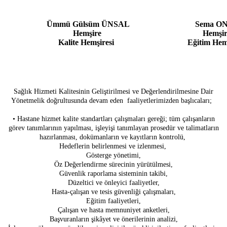
Ümmü Gülsüm ÜNSAL
Sema O
Hemşire
Hemşir
Kalite Hemşiresi
Eğitim Hem
Sağlık Hizmeti Kalitesinin Geliştirilmesi ve Değerlendirilmesine Dair
Yönetmelik doğrultusunda devam eden faaliyetlerimizden başlıcaları;
• Hastane hizmet kalite standartları çalışmaları gereği; tüm çalışanların
görev tanımlarının yapılması, işleyişi tanımlayan prosedür ve talimatların
hazırlanması, dokümanların ve kayıtların kontrolü,
Hedeflerin belirlenmesi ve izlenmesi,
Gösterge yönetimi,
Öz Değerlendirme sürecinin yürütülmesi,
Güvenlik raporlama sisteminin takibi,
Düzeltici ve önleyici faaliyetler,
Hasta-çalışan ve tesis güvenliği çalışmaları,
Eğitim faaliyetleri,
Çalışan ve hasta memnuniyet anketleri,
Başvuranların şikâyet ve önerilerinin analizi,