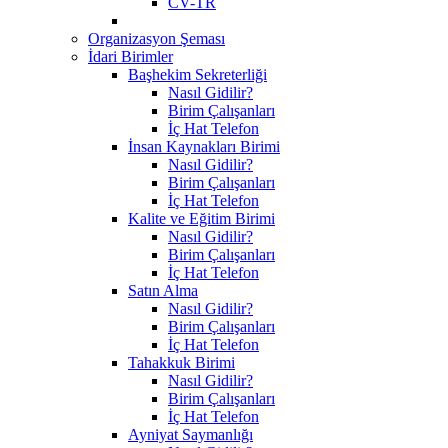
CV-TR
Organizasyon Şeması
İdari Birimler
Başhekim Sekreterliği
Nasıl Gidilir?
Birim Çalışanları
İç Hat Telefon
İnsan Kaynakları Birimi
Nasıl Gidilir?
Birim Çalışanları
İç Hat Telefon
Kalite ve Eğitim Birimi
Nasıl Gidilir?
Birim Çalışanları
İç Hat Telefon
Satın Alma
Nasıl Gidilir?
Birim Çalışanları
İç Hat Telefon
Tahakkuk Birimi
Nasıl Gidilir?
Birim Çalışanları
İç Hat Telefon
Ayniyat Saymanlığı