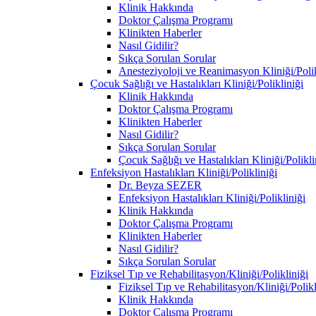
Klinik Hakkında
Doktor Çalışma Programı
Klinikten Haberler
Nasıl Gidilir?
Sıkça Sorulan Sorular
Anesteziyoloji ve Reanimasyon Kliniği/Polik
Çocuk Sağlığı ve Hastalıkları Kliniği/Polikliniği
Klinik Hakkında
Doktor Çalışma Programı
Klinikten Haberler
Nasıl Gidilir?
Sıkça Sorulan Sorular
Çocuk Sağlığı ve Hastalıkları Kliniği/Polikl
Enfeksiyon Hastalıkları Kliniği/Polikliniği
Dr. Beyza SEZER
Enfeksiyon Hastalıkları Kliniği/Polikliniği
Klinik Hakkında
Doktor Çalışma Programı
Klinikten Haberler
Nasıl Gidilir?
Sıkça Sorulan Sorular
Fiziksel Tıp ve Rehabilitasyon/Kliniği/Polikliniği
Fiziksel Tıp ve Rehabilitasyon/Kliniği/Polik
Klinik Hakkında
Doktor Çalışma Programı