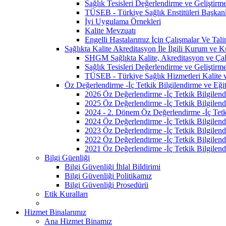
Sağlık Tesisleri Değerlendirme ve Geliştirm
TÜSEB - Türkiye Sağlık Enstitüleri Başkanl
İyi Uygulama Örnekleri
Kalite Mevzuatı
Engelli Hastalarımız İçin Çalışmalar Ve Tali
Sağlıkta Kalite Akreditasyon İle İlgili Kurum ve K
SHGM Sağlıkta Kalite, Akreditasyon ve Çalı
Sağlık Tesisleri Değerlendirme ve Geliştirm
TÜSEB - Türkiye Sağlık Hizmetleri Kalite 
Öz Değerlendirme -İç Tetkik Bilgilendirme ve Eğit
2026 Öz Değerlendirme -İç Tetkik Bilgilend
2025 Öz Değerlendirme -İç Tetkik Bilgilend
2024 - 2. Dönem Öz Değerlendirme -İç Tetki
2024 Öz Değerlendirme -İç Tetkik Bilgilend
2023 Öz Değerlendirme -İç Tetkik Bilgilend
2022 Öz Değerlendirme -İç Tetkik Bilgilend
2021 Öz Değerlendirme -İç Tetkik Bilgilend
Bilgi Güenliği
Bilgi Güvenliği İhlal Bildirimi
Bilgi Güvenliği Politikamız
Bilgi Güvenliği Prosedürü
Etik Kuralları
Hizmet Binalarımız
Ana Hizmet Binamız