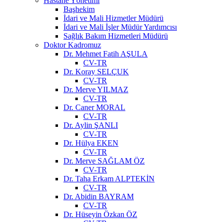
Hastane Yönetimi
Başhekim
İdari ve Mali Hizmetler Müdürü
İdari ve Mali İşler Müdür Yardımcısı
Sağlık Bakım Hizmetleri Müdürü
Doktor Kadromuz
Dr. Mehmet Fatih AŞULA
CV-TR
Dr. Koray SELÇUK
CV-TR
Dr. Merve YILMAZ
CV-TR
Dr. Caner MORAL
CV-TR
Dr. Aylin ŞANLI
CV-TR
Dr. Hülya EKEN
CV-TR
Dr. Merve SAĞLAM ÖZ
CV-TR
Dr. Taha Erkam ALPTEKİN
CV-TR
Dr. Abidin BAYRAM
CV-TR
Dr. Hüseyin Özkan ÖZ