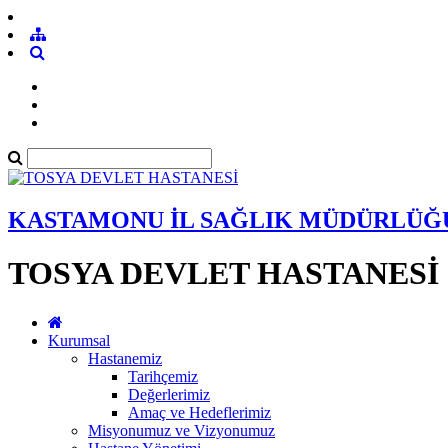
KASTAMONU İL SAĞLIK MÜDÜRLÜĞ
TOSYA DEVLET HASTANESİ
Kurumsal
Hastanemiz
Tarihçemiz
Değerlerimiz
Amaç ve Hedeflerimiz
Misyonumuz ve Vizyonumuz