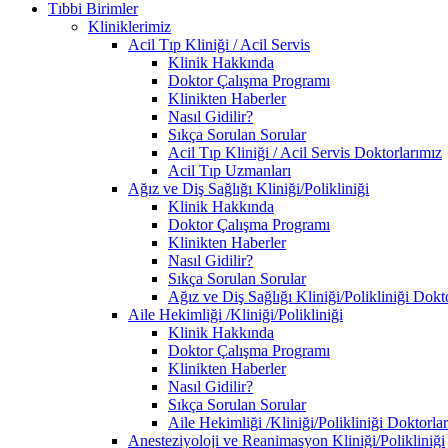
Tıbbi Birimler
Kliniklerimiz
Acil Tıp Kliniği / Acil Servis
Klinik Hakkında
Doktor Çalışma Programı
Klinikten Haberler
Nasıl Gidilir?
Sıkça Sorulan Sorular
Acil Tıp Kliniği / Acil Servis Doktorlarımız
Acil Tıp Uzmanları
Ağız ve Diş Sağlığı Kliniği/Polikliniği
Klinik Hakkında
Doktor Çalışma Programı
Klinikten Haberler
Nasıl Gidilir?
Sıkça Sorulan Sorular
Ağız ve Diş Sağlığı Kliniği/Polikliniği Dokt
Aile Hekimliği /Kliniği/Polikliniği
Klinik Hakkında
Doktor Çalışma Programı
Klinikten Haberler
Nasıl Gidilir?
Sıkça Sorulan Sorular
Aile Hekimliği /Kliniği/Polikliniği Doktorla
Anesteziyoloji ve Reanimasyon Kliniği/Polikliniği