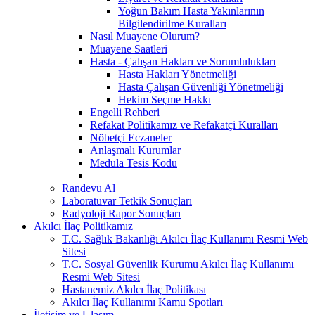
Yoğun Bakım Hasta Yakınlarının
Bilgilendirilme Kuralları
Nasıl Muayene Olurum?
Muayene Saatleri
Hasta - Çalışan Hakları ve Sorumlulukları
Hasta Hakları Yönetmeliği
Hasta Çalışan Güvenliği Yönetmeliği
Hekim Seçme Hakkı
Engelli Rehberi
Refakat Politikamız ve Refakatçi Kuralları
Nöbetçi Eczaneler
Anlaşmalı Kurumlar
Medula Tesis Kodu
Randevu Al
Laboratuvar Tetkik Sonuçları
Radyoloji Rapor Sonuçları
Akılcı İlaç Politikamız
T.C. Sağlık Bakanlığı Akılcı İlaç Kullanımı Resmi Web
Sitesi
T.C. Sosyal Güvenlik Kurumu Akılcı İlaç Kullanımı
Resmi Web Sitesi
Hastanemiz Akılcı İlaç Politikası
Akılcı İlaç Kullanımı Kamu Spotları
İletişim ve Ulaşım