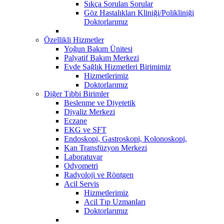
Sıkça Sorulan Sorular
Göz Hastalıkları Kliniği/Polikliniği
Doktorlarımız
Özellikli Hizmetler
Yoğun Bakım Ünitesi
Palyatif Bakım Merkezi
Evde Sağlık Hizmetleri Birimimiz
Hizmetlerimiz
Doktorlarımız
Diğer Tıbbi Birimler
Beslenme ve Diyetetik
Diyaliz Merkezi
Eczane
EKG ve SFT
Endoskopi, Gastroskopi, Kolonoskopi,
Kan Transfüzyon Merkezi
Laboratuvar
Odyometri
Radyoloji ve Röntgen
Acil Servis
Hizmetlerimiz
Acil Tıp Uzmanları
Doktorlarımız