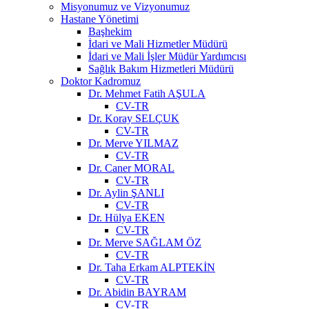
Misyonumuz ve Vizyonumuz
Hastane Yönetimi
Başhekim
İdari ve Mali Hizmetler Müdürü
İdari ve Mali İşler Müdür Yardımcısı
Sağlık Bakım Hizmetleri Müdürü
Doktor Kadromuz
Dr. Mehmet Fatih AŞULA
CV-TR
Dr. Koray SELÇUK
CV-TR
Dr. Merve YILMAZ
CV-TR
Dr. Caner MORAL
CV-TR
Dr. Aylin ŞANLI
CV-TR
Dr. Hülya EKEN
CV-TR
Dr. Merve SAĞLAM ÖZ
CV-TR
Dr. Taha Erkam ALPTEKİN
CV-TR
Dr. Abidin BAYRAM
CV-TR