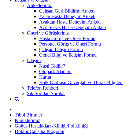
Anketlerimiz
Çalışan Geri Bildirim Anketi
Yatan Hasta Deneyim Anketi
Ayaktan Hasta Deneyim Anketi
Acil Servis Hasta Deneyim Anketi
Öneri ve Görüşleriniz
Hasta Görüş ve Öneri Formu
Personel Görüş ve Öneri Formu
Çalışan İletişim Formu
Genel Bilgi ve İletişim Formu
Ulaşım
Nasıl Gidilir?
Otopark Alanları
Harita
Halk Otobüsü Güzergah ve Durak Bilgileri
Telefon Rehberi
Sık Sorulan Sorular
Tıbbi Birimler
Kliniklerimiz
Göğüs Hastalıkları /Kliniği/Polikliniği
Doktor Çalışma Programı