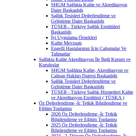
SHGM Sağlıkta Kalite ve Akreditasyon
Daire Başkanlığı
Sağlık Tesisleri Değerlendirme ve
Geliştirme Daire Başkanlığı
TÜSEB - Türkiye Sağlık Enstitüleri
Başkanlığı
İyi Uygulama Örnekleri
Kalite Mevzuatı
Engelli Hastalarımız İçin Çalışmalar Ve
Talimatlar
Sağlıkta Kalite Akreditasyon İle İlgili Kurum ve
Kuruluşlar
SHGM Sağlıkta Kalite, Akreditasyon ve
Çalışan Hakları Dairesi Başkanlığı
Sağlık Tesisleri Değerlendirme ve
Geliştirme Daire Başkanlığı
TÜSEB - Türkiye Sağlık Hizmetleri Kalite
ve Akreditasyon Enstitüsü ( TÜSKA )
Öz Değerlendirme -İç Tetkik Bilgilendirme ve
Eğitim Toplantısı
2026 Öz Değerlendirme -İç Tetkik
Bilgilendirme ve Eğitim Toplantısı
2025 Öz Değerlendirme -İç Tetkik
Bilgilendirme ve Eğitim Toplantısı
2024 - 2. Dönem Öz Değerlendirme -İç