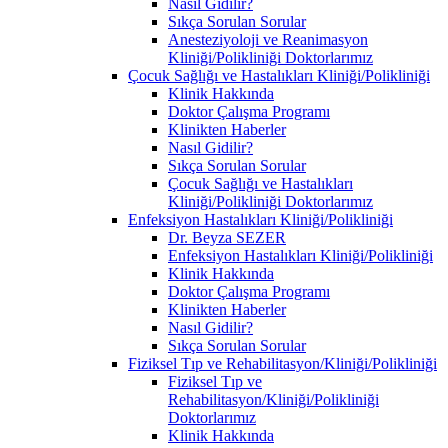
Nasıl Gidilir?
Sıkça Sorulan Sorular
Anesteziyoloji ve Reanimasyon
Kliniği/Polikliniği Doktorlarımız
Çocuk Sağlığı ve Hastalıkları Kliniği/Polikliniği
Klinik Hakkında
Doktor Çalışma Programı
Klinikten Haberler
Nasıl Gidilir?
Sıkça Sorulan Sorular
Çocuk Sağlığı ve Hastalıkları
Kliniği/Polikliniği Doktorlarımız
Enfeksiyon Hastalıkları Kliniği/Polikliniği
Dr. Beyza SEZER
Enfeksiyon Hastalıkları Kliniği/Polikliniği
Klinik Hakkında
Doktor Çalışma Programı
Klinikten Haberler
Nasıl Gidilir?
Sıkça Sorulan Sorular
Fiziksel Tıp ve Rehabilitasyon/Kliniği/Polikliniği
Fiziksel Tıp ve
Rehabilitasyon/Kliniği/Polikliniği
Doktorlarımız
Klinik Hakkında