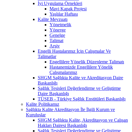
İyi Uygulama Örnekleri
Mavi Kapak Projesi
Yaşlılar Haftası
Kalite Mevzuatı
Yönetmelik
Yönerge
Genelge
Talimat
Arşiv
Engelli Hastalarımız İçin Çalışmalar Ve
Talimatlar
Engellilere Yönelik Düzenleme Talimatı
Hastanemizde Engellilere Yönelik
Çalışmalarımız
SHGM Sağlıkta Kalite ve Akreditasyon Daire
Başkanlığı
Sağlık Tesisleri Değerlendirme ve Geliştirme
Daire Başkanlığı
TÜSEB - Türkiye Sağlık Enstitüleri Başkanlığı
Kalite Politikamız
Sağlıkta Kalite Akreditasyon İle İlgili Kurum ve
Kuruluşlar
SHGM Sağlıkta Kalite, Akreditasyon ve Çalışan
Hakları Dairesi Başkanlığı
Sağlık Tesisleri Değerlendirme ve Geliştirme