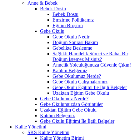
Anne & Bebek
Bebek Dostu
Bebek Dostu
Emzirme Politikamız
Eğitim Broşürü
Gebe Okulu
Gebe Okulu Nedir
Doğum Sonrası Bakım
Gebelikte Beslenme
Sağlıklı Hamilelik Süreci ve Rahat Bir
Doğum İstemez Misiniz?
Annelik Yolculuğunuza Güvenle Çıkın!
Katılım Belgemiz
Gebe Okulumuz Nerde?
Gebe Okulu Çalışmalarımız
Gebe Okulu Eğitimi İle İlgili Belgeler
Uzaktan Eğitim Gebe Okulu
Gebe Okulumuz Nerde?
Gebe Okulumuzdan Görüntüler
Uzaktan Eğitim Gebe Okulu
Katılım Belgemiz
Gebe Okulu Eğitimi İle İlgili Belgeler
Kalite Yönetimi
SKS Kalite Yönetimi
Kalite Yönetim Birimi