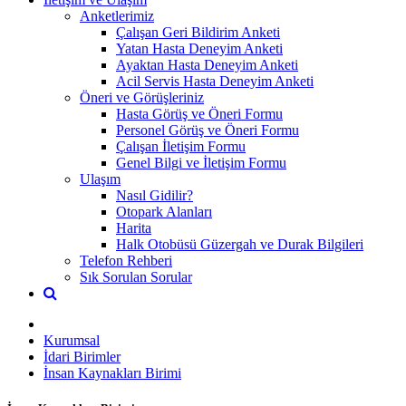
Anketlerimiz
Çalışan Geri Bildirim Anketi
Yatan Hasta Deneyim Anketi
Ayaktan Hasta Deneyim Anketi
Acil Servis Hasta Deneyim Anketi
Öneri ve Görüşleriniz
Hasta Görüş ve Öneri Formu
Personel Görüş ve Öneri Formu
Çalışan İletişim Formu
Genel Bilgi ve İletişim Formu
Ulaşım
Nasıl Gidilir?
Otopark Alanları
Harita
Halk Otobüsü Güzergah ve Durak Bilgileri
Telefon Rehberi
Sık Sorulan Sorular
Kurumsal
İdari Birimler
İnsan Kaynakları Birimi