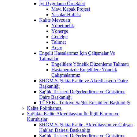
İyi Uygulama Örnekleri
Mavi Kapak Projesi
Yaşlılar Haftası
Kalite Mevzuatı
Yönetmelik
Yönerge
Genelge
Talimat
Arşiv
Engelli Hastalarımız İçin Çalışmalar Ve
Talimatlar
Engellilere Yönelik Düzenleme Talimatı
Hastanemizde Engellilere Yönelik
Çalışmalarımız
SHGM Sağlıkta Kalite ve Akreditasyon Daire
Başkanlığı
Sağlık Tesisleri Değerlendirme ve Geliştirme
Daire Başkanlığı
TÜSEB - Türkiye Sağlık Enstitüleri Başkanlığı
Kalite Politikamız
Sağlıkta Kalite Akreditasyon İle İlgili Kurum ve
Kuruluşlar
SHGM Sağlıkta Kalite, Akreditasyon ve Çalışan
Hakları Dairesi Başkanlığı
Sağlık Tesisleri Değerlendirme ve Geliştirme