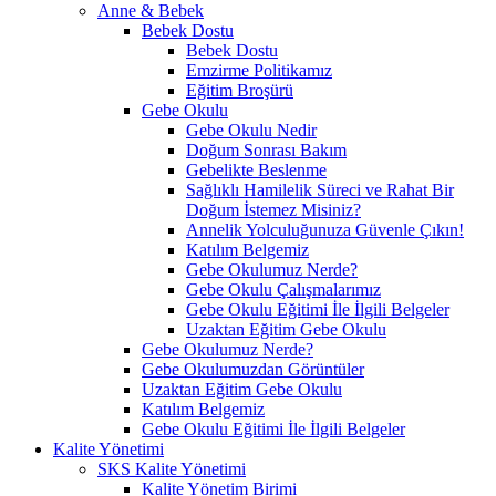
Anne & Bebek
Bebek Dostu
Bebek Dostu
Emzirme Politikamız
Eğitim Broşürü
Gebe Okulu
Gebe Okulu Nedir
Doğum Sonrası Bakım
Gebelikte Beslenme
Sağlıklı Hamilelik Süreci ve Rahat Bir
Doğum İstemez Misiniz?
Annelik Yolculuğunuza Güvenle Çıkın!
Katılım Belgemiz
Gebe Okulumuz Nerde?
Gebe Okulu Çalışmalarımız
Gebe Okulu Eğitimi İle İlgili Belgeler
Uzaktan Eğitim Gebe Okulu
Gebe Okulumuz Nerde?
Gebe Okulumuzdan Görüntüler
Uzaktan Eğitim Gebe Okulu
Katılım Belgemiz
Gebe Okulu Eğitimi İle İlgili Belgeler
Kalite Yönetimi
SKS Kalite Yönetimi
Kalite Yönetim Birimi