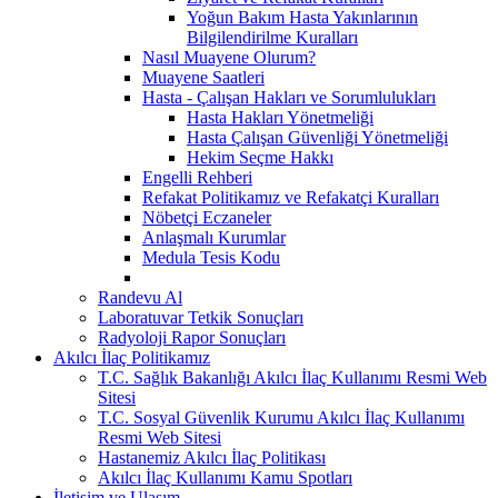
Yoğun Bakım Hasta Yakınlarının
Bilgilendirilme Kuralları
Nasıl Muayene Olurum?
Muayene Saatleri
Hasta - Çalışan Hakları ve Sorumlulukları
Hasta Hakları Yönetmeliği
Hasta Çalışan Güvenliği Yönetmeliği
Hekim Seçme Hakkı
Engelli Rehberi
Refakat Politikamız ve Refakatçi Kuralları
Nöbetçi Eczaneler
Anlaşmalı Kurumlar
Medula Tesis Kodu
Randevu Al
Laboratuvar Tetkik Sonuçları
Radyoloji Rapor Sonuçları
Akılcı İlaç Politikamız
T.C. Sağlık Bakanlığı Akılcı İlaç Kullanımı Resmi Web
Sitesi
T.C. Sosyal Güvenlik Kurumu Akılcı İlaç Kullanımı
Resmi Web Sitesi
Hastanemiz Akılcı İlaç Politikası
Akılcı İlaç Kullanımı Kamu Spotları
İletişim ve Ulaşım