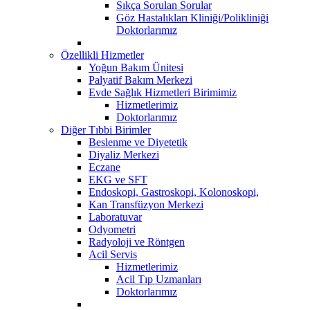
Sıkça Sorulan Sorular
Göz Hastalıkları Kliniği/Polikliniği
Doktorlarımız
Özellikli Hizmetler
Yoğun Bakım Ünitesi
Palyatif Bakım Merkezi
Evde Sağlık Hizmetleri Birimimiz
Hizmetlerimiz
Doktorlarımız
Diğer Tıbbi Birimler
Beslenme ve Diyetetik
Diyaliz Merkezi
Eczane
EKG ve SFT
Endoskopi, Gastroskopi, Kolonoskopi,
Kan Transfüzyon Merkezi
Laboratuvar
Odyometri
Radyoloji ve Röntgen
Acil Servis
Hizmetlerimiz
Acil Tıp Uzmanları
Doktorlarımız