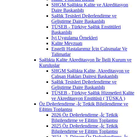
SHGM Sağlıkta Kalite ve Akreditasyon
Daire Başkanlığı
Sağlık Tesisleri Değerlendirme ve
Geliştirme Daire Başkanlığı
TÜSEB - Türkiye Sağlık Enstitüleri
Başkanlığı
İyi Uygulama Örnekleri
Kalite Mevzuatı
Engelli Hastalarımız İçin Çalışmalar Ve
Talimatlar
Sağlıkta Kalite Akreditasyon İle İlgili Kurum ve
Kuruluşlar
SHGM Sağlıkta Kalite, Akreditasyon ve
Çalışan Hakları Dairesi Başkanlığı
Sağlık Tesisleri Değerlendirme ve
Geliştirme Daire Başkanlığı
TÜSEB - Türkiye Sağlık Hizmetleri Kalite
ve Akreditasyon Enstitüsü ( TÜSKA )
Öz Değerlendirme -İç Tetkik Bilgilendirme ve
Eğitim Toplantısı
2026 Öz Değerlendirme -İç Tetkik
Bilgilendirme ve Eğitim Toplantısı
2025 Öz Değerlendirme -İç Tetkik
Bilgilendirme ve Eğitim Toplantısı
2024 - 2. Dönem Öz Değerlendirme -İç