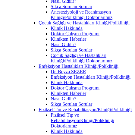
Nasıl Gidilir?
Sıkça Sorulan Sorular
Anesteziyoloji ve Reanimasyon
Kliniği/Polikliniği Doktorlarımız
Çocuk Sağlığı ve Hastalıkları Kliniği/Polikliniği
Klinik Hakkında
Doktor Çalışma Programı
Klinikten Haberler
Nasıl Gidilir?
Sıkça Sorulan Sorular
Çocuk Sağlığı ve Hastalıkları
Kliniği/Polikliniği Doktorlarımız
Enfeksiyon Hastalıkları Kliniği/Polikliniği
Dr. Beyza SEZER
Enfeksiyon Hastalıkları Kliniği/Polikliniği
Klinik Hakkında
Doktor Çalışma Programı
Klinikten Haberler
Nasıl Gidilir?
Sıkça Sorulan Sorular
Fiziksel Tıp ve Rehabilitasyon/Kliniği/Polikliniği
Fiziksel Tıp ve
Rehabilitasyon/Kliniği/Polikliniği
Doktorlarımız
Klinik Hakkında