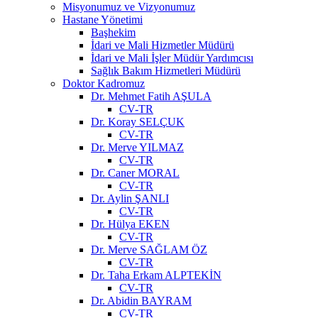
Misyonumuz ve Vizyonumuz
Hastane Yönetimi
Başhekim
İdari ve Mali Hizmetler Müdürü
İdari ve Mali İşler Müdür Yardımcısı
Sağlık Bakım Hizmetleri Müdürü
Doktor Kadromuz
Dr. Mehmet Fatih AŞULA
CV-TR
Dr. Koray SELÇUK
CV-TR
Dr. Merve YILMAZ
CV-TR
Dr. Caner MORAL
CV-TR
Dr. Aylin ŞANLI
CV-TR
Dr. Hülya EKEN
CV-TR
Dr. Merve SAĞLAM ÖZ
CV-TR
Dr. Taha Erkam ALPTEKİN
CV-TR
Dr. Abidin BAYRAM
CV-TR