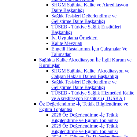
SHGM Sağlıkta Kalite ve Akreditasyon
Daire Başkanlığı
Sağlık Tesisleri Değerlendirme ve
Geliştirme Daire Başkanlığı
TÜSEB - Türkiye Sağlık Enstitüleri
Başkanlığı
İyi Uygulama Örnekleri
Kalite Mevzuatı
Engelli Hastalarımız İçin Çalışmalar Ve
Talimatlar
Sağlıkta Kalite Akreditasyon İle İlgili Kurum ve
Kuruluşlar
SHGM Sağlıkta Kalite, Akreditasyon ve
Çalışan Hakları Dairesi Başkanlığı
Sağlık Tesisleri Değerlendirme ve
Geliştirme Daire Başkanlığı
TÜSEB - Türkiye Sağlık Hizmetleri Kalite
ve Akreditasyon Enstitüsü ( TÜSKA )
Öz Değerlendirme -İç Tetkik Bilgilendirme ve
Eğitim Toplantısı
2026 Öz Değerlendirme -İç Tetkik
Bilgilendirme ve Eğitim Toplantısı
2025 Öz Değerlendirme -İç Tetkik
Bilgilendirme ve Eğitim Toplantısı
2024 - 2. Dönem Öz Değerlendirme -İç