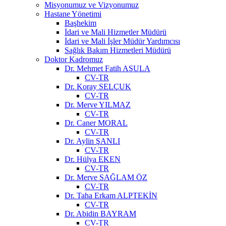
Misyonumuz ve Vizyonumuz
Hastane Yönetimi
Başhekim
İdari ve Mali Hizmetler Müdürü
İdari ve Mali İşler Müdür Yardımcısı
Sağlık Bakım Hizmetleri Müdürü
Doktor Kadromuz
Dr. Mehmet Fatih AŞULA
CV-TR
Dr. Koray SELÇUK
CV-TR
Dr. Merve YILMAZ
CV-TR
Dr. Caner MORAL
CV-TR
Dr. Aylin ŞANLI
CV-TR
Dr. Hülya EKEN
CV-TR
Dr. Merve SAĞLAM ÖZ
CV-TR
Dr. Taha Erkam ALPTEKİN
CV-TR
Dr. Abidin BAYRAM
CV-TR