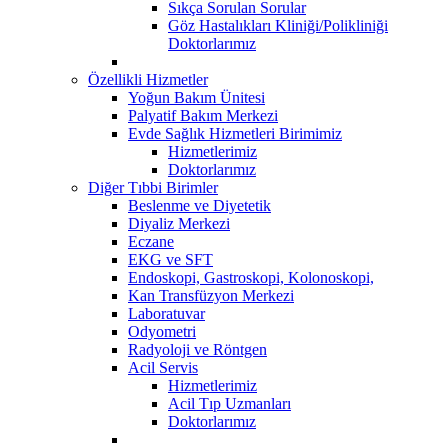
Sıkça Sorulan Sorular
Göz Hastalıkları Kliniği/Polikliniği
Doktorlarımız
Özellikli Hizmetler
Yoğun Bakım Ünitesi
Palyatif Bakım Merkezi
Evde Sağlık Hizmetleri Birimimiz
Hizmetlerimiz
Doktorlarımız
Diğer Tıbbi Birimler
Beslenme ve Diyetetik
Diyaliz Merkezi
Eczane
EKG ve SFT
Endoskopi, Gastroskopi, Kolonoskopi,
Kan Transfüzyon Merkezi
Laboratuvar
Odyometri
Radyoloji ve Röntgen
Acil Servis
Hizmetlerimiz
Acil Tıp Uzmanları
Doktorlarımız