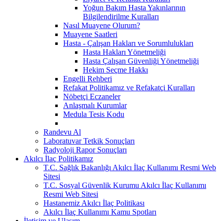
Yoğun Bakım Hasta Yakınlarının
Bilgilendirilme Kuralları
Nasıl Muayene Olurum?
Muayene Saatleri
Hasta - Çalışan Hakları ve Sorumlulukları
Hasta Hakları Yönetmeliği
Hasta Çalışan Güvenliği Yönetmeliği
Hekim Seçme Hakkı
Engelli Rehberi
Refakat Politikamız ve Refakatçi Kuralları
Nöbetçi Eczaneler
Anlaşmalı Kurumlar
Medula Tesis Kodu
Randevu Al
Laboratuvar Tetkik Sonuçları
Radyoloji Rapor Sonuçları
Akılcı İlaç Politikamız
T.C. Sağlık Bakanlığı Akılcı İlaç Kullanımı Resmi Web
Sitesi
T.C. Sosyal Güvenlik Kurumu Akılcı İlaç Kullanımı
Resmi Web Sitesi
Hastanemiz Akılcı İlaç Politikası
Akılcı İlaç Kullanımı Kamu Spotları
İletişim ve Ulaşım