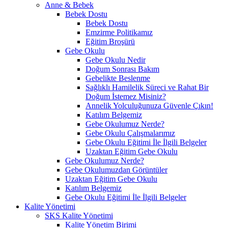
Anne & Bebek
Bebek Dostu
Bebek Dostu
Emzirme Politikamız
Eğitim Broşürü
Gebe Okulu
Gebe Okulu Nedir
Doğum Sonrası Bakım
Gebelikte Beslenme
Sağlıklı Hamilelik Süreci ve Rahat Bir
Doğum İstemez Misiniz?
Annelik Yolculuğunuza Güvenle Çıkın!
Katılım Belgemiz
Gebe Okulumuz Nerde?
Gebe Okulu Çalışmalarımız
Gebe Okulu Eğitimi İle İlgili Belgeler
Uzaktan Eğitim Gebe Okulu
Gebe Okulumuz Nerde?
Gebe Okulumuzdan Görüntüler
Uzaktan Eğitim Gebe Okulu
Katılım Belgemiz
Gebe Okulu Eğitimi İle İlgili Belgeler
Kalite Yönetimi
SKS Kalite Yönetimi
Kalite Yönetim Birimi