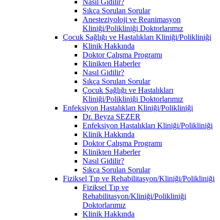
Nasıl Gidilir?
Sıkça Sorulan Sorular
Anesteziyoloji ve Reanimasyon
Kliniği/Polikliniği Doktorlarımız
Çocuk Sağlığı ve Hastalıkları Kliniği/Polikliniği
Klinik Hakkında
Doktor Çalışma Programı
Klinikten Haberler
Nasıl Gidilir?
Sıkça Sorulan Sorular
Çocuk Sağlığı ve Hastalıkları
Kliniği/Polikliniği Doktorlarımız
Enfeksiyon Hastalıkları Kliniği/Polikliniği
Dr. Beyza SEZER
Enfeksiyon Hastalıkları Kliniği/Polikliniği
Klinik Hakkında
Doktor Çalışma Programı
Klinikten Haberler
Nasıl Gidilir?
Sıkça Sorulan Sorular
Fiziksel Tıp ve Rehabilitasyon/Kliniği/Polikliniği
Fiziksel Tıp ve
Rehabilitasyon/Kliniği/Polikliniği
Doktorlarımız
Klinik Hakkında