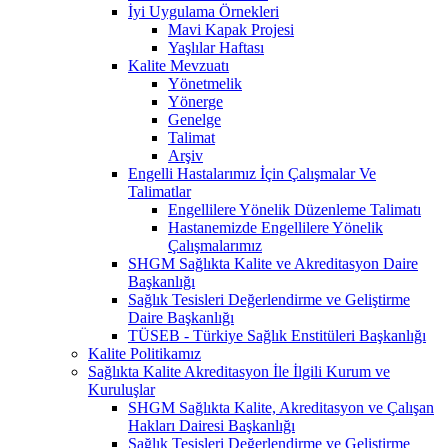
İyi Uygulama Örnekleri
Mavi Kapak Projesi
Yaşlılar Haftası
Kalite Mevzuatı
Yönetmelik
Yönerge
Genelge
Talimat
Arşiv
Engelli Hastalarımız İçin Çalışmalar Ve
Talimatlar
Engellilere Yönelik Düzenleme Talimatı
Hastanemizde Engellilere Yönelik
Çalışmalarımız
SHGM Sağlıkta Kalite ve Akreditasyon Daire
Başkanlığı
Sağlık Tesisleri Değerlendirme ve Geliştirme
Daire Başkanlığı
TÜSEB - Türkiye Sağlık Enstitüleri Başkanlığı
Kalite Politikamız
Sağlıkta Kalite Akreditasyon İle İlgili Kurum ve
Kuruluşlar
SHGM Sağlıkta Kalite, Akreditasyon ve Çalışan
Hakları Dairesi Başkanlığı
Sağlık Tesisleri Değerlendirme ve Geliştirme