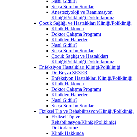
Nasıl Gidilir?
Sıkça Sorulan Sorular
Anesteziyoloji ve Reanimasyon
Kliniği/Polikliniği Doktorlarımız
Çocuk Sağlığı ve Hastalıkları Kliniği/Polikliniği
Klinik Hakkında
Doktor Çalışma Programı
Klinikten Haberler
Nasıl Gidilir?
Sıkça Sorulan Sorular
Çocuk Sağlığı ve Hastalıkları
Kliniği/Polikliniği Doktorlarımız
Enfeksiyon Hastalıkları Kliniği/Polikliniği
Dr. Beyza SEZER
Enfeksiyon Hastalıkları Kliniği/Polikliniği
Klinik Hakkında
Doktor Çalışma Programı
Klinikten Haberler
Nasıl Gidilir?
Sıkça Sorulan Sorular
Fiziksel Tıp ve Rehabilitasyon/Kliniği/Polikliniği
Fiziksel Tıp ve
Rehabilitasyon/Kliniği/Polikliniği
Doktorlarımız
Klinik Hakkında