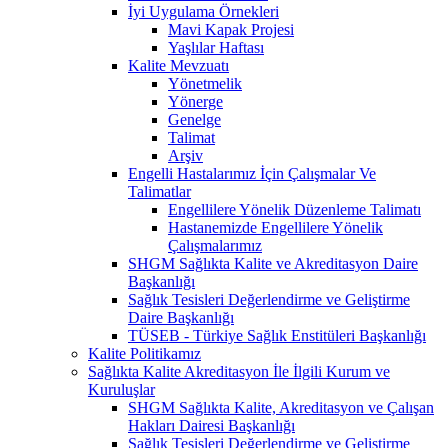
İyi Uygulama Örnekleri
Mavi Kapak Projesi
Yaşlılar Haftası
Kalite Mevzuatı
Yönetmelik
Yönerge
Genelge
Talimat
Arşiv
Engelli Hastalarımız İçin Çalışmalar Ve
Talimatlar
Engellilere Yönelik Düzenleme Talimatı
Hastanemizde Engellilere Yönelik
Çalışmalarımız
SHGM Sağlıkta Kalite ve Akreditasyon Daire
Başkanlığı
Sağlık Tesisleri Değerlendirme ve Geliştirme
Daire Başkanlığı
TÜSEB - Türkiye Sağlık Enstitüleri Başkanlığı
Kalite Politikamız
Sağlıkta Kalite Akreditasyon İle İlgili Kurum ve
Kuruluşlar
SHGM Sağlıkta Kalite, Akreditasyon ve Çalışan
Hakları Dairesi Başkanlığı
Sağlık Tesisleri Değerlendirme ve Geliştirme