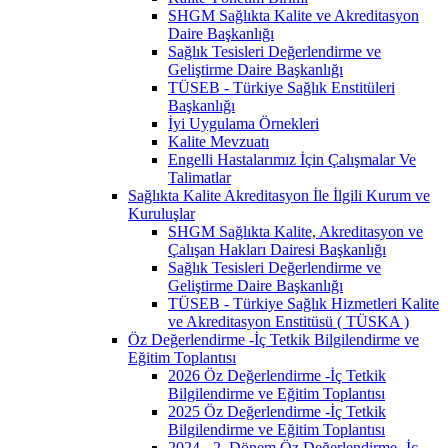
SHGM Sağlıkta Kalite ve Akreditasyon
Daire Başkanlığı
Sağlık Tesisleri Değerlendirme ve
Geliştirme Daire Başkanlığı
TÜSEB - Türkiye Sağlık Enstitüleri
Başkanlığı
İyi Uygulama Örnekleri
Kalite Mevzuatı
Engelli Hastalarımız İçin Çalışmalar Ve
Talimatlar
Sağlıkta Kalite Akreditasyon İle İlgili Kurum ve
Kuruluşlar
SHGM Sağlıkta Kalite, Akreditasyon ve
Çalışan Hakları Dairesi Başkanlığı
Sağlık Tesisleri Değerlendirme ve
Geliştirme Daire Başkanlığı
TÜSEB - Türkiye Sağlık Hizmetleri Kalite
ve Akreditasyon Enstitüsü ( TÜSKA )
Öz Değerlendirme -İç Tetkik Bilgilendirme ve
Eğitim Toplantısı
2026 Öz Değerlendirme -İç Tetkik
Bilgilendirme ve Eğitim Toplantısı
2025 Öz Değerlendirme -İç Tetkik
Bilgilendirme ve Eğitim Toplantısı
2024 - 2. Dönem Öz Değerlendirme -İç