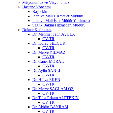
Misyonumuz ve Vizyonumuz
Hastane Yönetimi
Başhekim
İdari ve Mali Hizmetler Müdürü
İdari ve Mali İşler Müdür Yardımcısı
Sağlık Bakım Hizmetleri Müdürü
Doktor Kadromuz
Dr. Mehmet Fatih AŞULA
CV-TR
Dr. Koray SELÇUK
CV-TR
Dr. Merve YILMAZ
CV-TR
Dr. Caner MORAL
CV-TR
Dr. Aylin ŞANLI
CV-TR
Dr. Hülya EKEN
CV-TR
Dr. Merve SAĞLAM ÖZ
CV-TR
Dr. Taha Erkam ALPTEKİN
CV-TR
Dr. Abidin BAYRAM
CV-TR