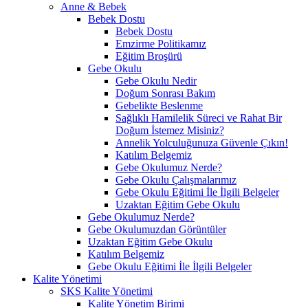
Anne & Bebek
Bebek Dostu
Bebek Dostu
Emzirme Politikamız
Eğitim Broşürü
Gebe Okulu
Gebe Okulu Nedir
Doğum Sonrası Bakım
Gebelikte Beslenme
Sağlıklı Hamilelik Süreci ve Rahat Bir
Doğum İstemez Misiniz?
Annelik Yolculuğunuza Güvenle Çıkın!
Katılım Belgemiz
Gebe Okulumuz Nerde?
Gebe Okulu Çalışmalarımız
Gebe Okulu Eğitimi İle İlgili Belgeler
Uzaktan Eğitim Gebe Okulu
Gebe Okulumuz Nerde?
Gebe Okulumuzdan Görüntüler
Uzaktan Eğitim Gebe Okulu
Katılım Belgemiz
Gebe Okulu Eğitimi İle İlgili Belgeler
Kalite Yönetimi
SKS Kalite Yönetimi
Kalite Yönetim Birimi