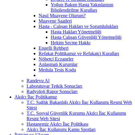
Yoğun Bakım Hasta Yakınlarının
Bilgilendirilme Kuralları
Nasıl Muayene Olurum?
Muayene Saatleri
Hasta - Çalışan Hakları ve Sorumlulukları
Hasta Hakları Yönetmeliği
Hasta Çalışan Güvenliği Yönetmeliği
Hekim Seçme Hakkı
Engelli Rehberi
Refakat Politikamız ve Refakatçi Kuralları
Nöbetçi Eczaneler
Anlaşmalı Kurumlar
Medula Tesis Kodu
Randevu Al
Laboratuvar Tetkik Sonuçları
Radyoloji Rapor Sonuçları
Akılcı İlaç Politikamız
T.C. Sağlık Bakanlığı Akılcı İlaç Kullanımı Resmi Web
Sitesi
T.C. Sosyal Güvenlik Kurumu Akılcı İlaç Kullanımı
Resmi Web Sitesi
Hastanemiz Akılcı İlaç Politikası
Akılcı İlaç Kullanımı Kamu Spotları
İletişim ve Ulaşım