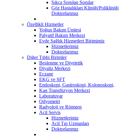
Sıkça Sorulan Sorular
Göz Hastalıkları Kliniği/Polikliniği
Doktorlarımız
Özellikli Hizmetler
Yoğun Bakım Ünitesi
Palyatif Bakım Merkezi
Evde Sağlık Hizmetleri Birimimiz
Hizmetlerimiz
Doktorlarımız
Diğer Tıbbi Birimler
Beslenme ve Diyetetik
Diyaliz Merkezi
Eczane
EKG ve SFT
Endoskopi, Gastroskopi, Kolonoskopi,
Kan Transfüzyon Merkezi
Laboratuvar
Odyometri
Radyoloji ve Röntgen
Acil Servis
Hizmetlerimiz
Acil Tıp Uzmanları
Doktorlarımız