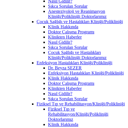
Nasıl Gidilir?
Sıkça Sorulan Sorular
Anesteziyoloji ve Reanimasyon
Kliniği/Polikliniği Doktorlarımız
Çocuk Sağlığı ve Hastalıkları Kliniği/Polikliniği
Klinik Hakkında
Doktor Çalışma Programı
Klinikten Haberler
Nasıl Gidilir?
Sıkça Sorulan Sorular
Çocuk Sağlığı ve Hastalıkları
Kliniği/Polikliniği Doktorlarımız
Enfeksiyon Hastalıkları Kliniği/Polikliniği
Dr. Beyza SEZER
Enfeksiyon Hastalıkları Kliniği/Polikliniği
Klinik Hakkında
Doktor Çalışma Programı
Klinikten Haberler
Nasıl Gidilir?
Sıkça Sorulan Sorular
Fiziksel Tıp ve Rehabilitasyon/Kliniği/Polikliniği
Fiziksel Tıp ve
Rehabilitasyon/Kliniği/Polikliniği
Doktorlarımız
Klinik Hakkında