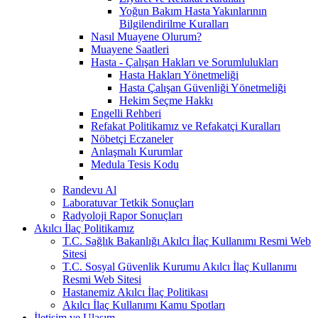
Yoğun Bakım Hasta Yakınlarının
Bilgilendirilme Kuralları
Nasıl Muayene Olurum?
Muayene Saatleri
Hasta - Çalışan Hakları ve Sorumlulukları
Hasta Hakları Yönetmeliği
Hasta Çalışan Güvenliği Yönetmeliği
Hekim Seçme Hakkı
Engelli Rehberi
Refakat Politikamız ve Refakatçi Kuralları
Nöbetçi Eczaneler
Anlaşmalı Kurumlar
Medula Tesis Kodu
Randevu Al
Laboratuvar Tetkik Sonuçları
Radyoloji Rapor Sonuçları
Akılcı İlaç Politikamız
T.C. Sağlık Bakanlığı Akılcı İlaç Kullanımı Resmi Web
Sitesi
T.C. Sosyal Güvenlik Kurumu Akılcı İlaç Kullanımı
Resmi Web Sitesi
Hastanemiz Akılcı İlaç Politikası
Akılcı İlaç Kullanımı Kamu Spotları
İletişim ve Ulaşım