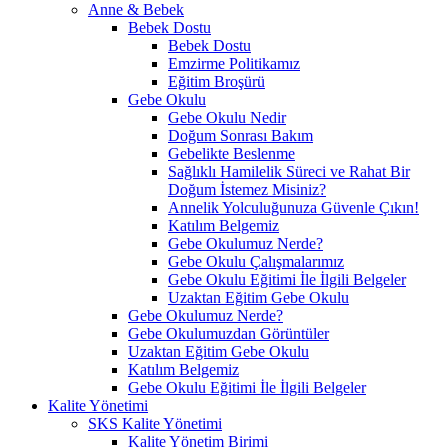
Anne & Bebek
Bebek Dostu
Bebek Dostu
Emzirme Politikamız
Eğitim Broşürü
Gebe Okulu
Gebe Okulu Nedir
Doğum Sonrası Bakım
Gebelikte Beslenme
Sağlıklı Hamilelik Süreci ve Rahat Bir
Doğum İstemez Misiniz?
Annelik Yolculuğunuza Güvenle Çıkın!
Katılım Belgemiz
Gebe Okulumuz Nerde?
Gebe Okulu Çalışmalarımız
Gebe Okulu Eğitimi İle İlgili Belgeler
Uzaktan Eğitim Gebe Okulu
Gebe Okulumuz Nerde?
Gebe Okulumuzdan Görüntüler
Uzaktan Eğitim Gebe Okulu
Katılım Belgemiz
Gebe Okulu Eğitimi İle İlgili Belgeler
Kalite Yönetimi
SKS Kalite Yönetimi
Kalite Yönetim Birimi