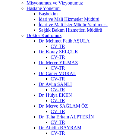
Misyonumuz ve Vizyonumuz
Hastane Yönetimi
Başhekim
İdari ve Mali Hizmetler Müdürü
İdari ve Mali İşler Müdür Yardımcısı
Sağlık Bakım Hizmetleri Müdürü
Doktor Kadromuz
Dr. Mehmet Fatih AŞULA
CV-TR
Dr. Koray SELÇUK
CV-TR
Dr. Merve YILMAZ
CV-TR
Dr. Caner MORAL
CV-TR
Dr. Aylin ŞANLI
CV-TR
Dr. Hülya EKEN
CV-TR
Dr. Merve SAĞLAM ÖZ
CV-TR
Dr. Taha Erkam ALPTEKİN
CV-TR
Dr. Abidin BAYRAM
CV-TR