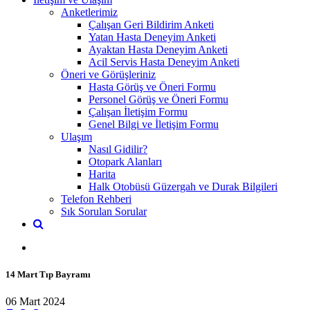
Anketlerimiz
Çalışan Geri Bildirim Anketi
Yatan Hasta Deneyim Anketi
Ayaktan Hasta Deneyim Anketi
Acil Servis Hasta Deneyim Anketi
Öneri ve Görüşleriniz
Hasta Görüş ve Öneri Formu
Personel Görüş ve Öneri Formu
Çalışan İletişim Formu
Genel Bilgi ve İletişim Formu
Ulaşım
Nasıl Gidilir?
Otopark Alanları
Harita
Halk Otobüsü Güzergah ve Durak Bilgileri
Telefon Rehberi
Sık Sorulan Sorular
14 Mart Tıp Bayramı
06 Mart 2024