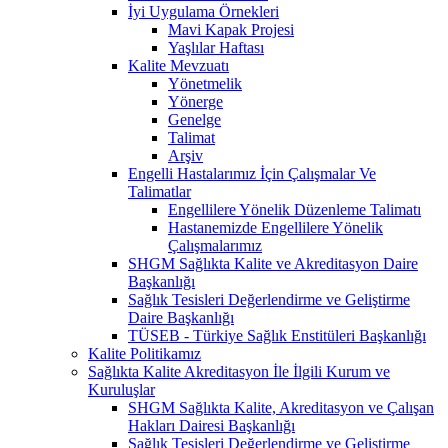
İyi Uygulama Örnekleri
Mavi Kapak Projesi
Yaşlılar Haftası
Kalite Mevzuatı
Yönetmelik
Yönerge
Genelge
Talimat
Arşiv
Engelli Hastalarımız İçin Çalışmalar Ve
Talimatlar
Engellilere Yönelik Düzenleme Talimatı
Hastanemizde Engellilere Yönelik
Çalışmalarımız
SHGM Sağlıkta Kalite ve Akreditasyon Daire
Başkanlığı
Sağlık Tesisleri Değerlendirme ve Geliştirme
Daire Başkanlığı
TÜSEB - Türkiye Sağlık Enstitüleri Başkanlığı
Kalite Politikamız
Sağlıkta Kalite Akreditasyon İle İlgili Kurum ve
Kuruluşlar
SHGM Sağlıkta Kalite, Akreditasyon ve Çalışan
Hakları Dairesi Başkanlığı
Sağlık Tesisleri Değerlendirme ve Geliştirme