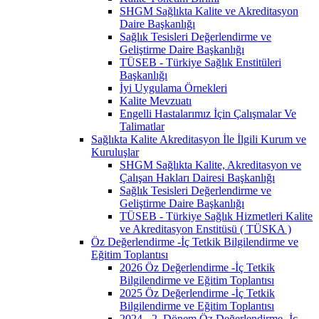
SHGM Sağlıkta Kalite ve Akreditasyon
Daire Başkanlığı
Sağlık Tesisleri Değerlendirme ve
Geliştirme Daire Başkanlığı
TÜSEB - Türkiye Sağlık Enstitüleri
Başkanlığı
İyi Uygulama Örnekleri
Kalite Mevzuatı
Engelli Hastalarımız İçin Çalışmalar Ve
Talimatlar
Sağlıkta Kalite Akreditasyon İle İlgili Kurum ve
Kuruluşlar
SHGM Sağlıkta Kalite, Akreditasyon ve
Çalışan Hakları Dairesi Başkanlığı
Sağlık Tesisleri Değerlendirme ve
Geliştirme Daire Başkanlığı
TÜSEB - Türkiye Sağlık Hizmetleri Kalite
ve Akreditasyon Enstitüsü ( TÜSKA )
Öz Değerlendirme -İç Tetkik Bilgilendirme ve
Eğitim Toplantısı
2026 Öz Değerlendirme -İç Tetkik
Bilgilendirme ve Eğitim Toplantısı
2025 Öz Değerlendirme -İç Tetkik
Bilgilendirme ve Eğitim Toplantısı
2024 - 2. Dönem Öz Değerlendirme -İç