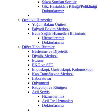
Sıkça Sorulan Sorular
Göz Hastalıkları Kliniği/Polikliniği
Doktorlarımız
Özellikli Hizmetler
Yoğun Bakım Ünitesi
Palyatif Bakım Merkezi
Evde Sağlık Hizmetleri Birimimiz
Hizmetlerimiz
Doktorlarımız
Diğer Tıbbi Birimler
Beslenme ve Diyetetik
Diyaliz Merkezi
Eczane
EKG ve SFT
Endoskopi, Gastroskopi, Kolonoskopi,
Kan Transfüzyon Merkezi
Laboratuvar
Odyometri
Radyoloji ve Röntgen
Acil Servis
Hizmetlerimiz
Acil Tıp Uzmanları
Doktorlarımız