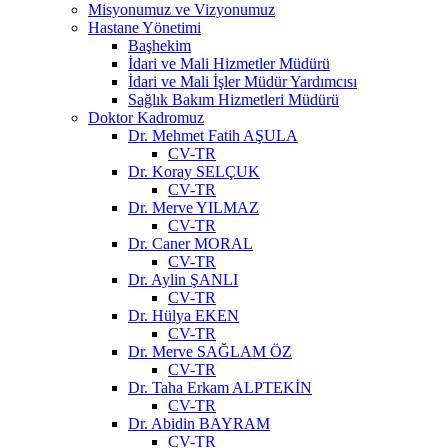
Misyonumuz ve Vizyonumuz
Hastane Yönetimi
Başhekim
İdari ve Mali Hizmetler Müdürü
İdari ve Mali İşler Müdür Yardımcısı
Sağlık Bakım Hizmetleri Müdürü
Doktor Kadromuz
Dr. Mehmet Fatih AŞULA
CV-TR
Dr. Koray SELÇUK
CV-TR
Dr. Merve YILMAZ
CV-TR
Dr. Caner MORAL
CV-TR
Dr. Aylin ŞANLI
CV-TR
Dr. Hülya EKEN
CV-TR
Dr. Merve SAĞLAM ÖZ
CV-TR
Dr. Taha Erkam ALPTEKİN
CV-TR
Dr. Abidin BAYRAM
CV-TR