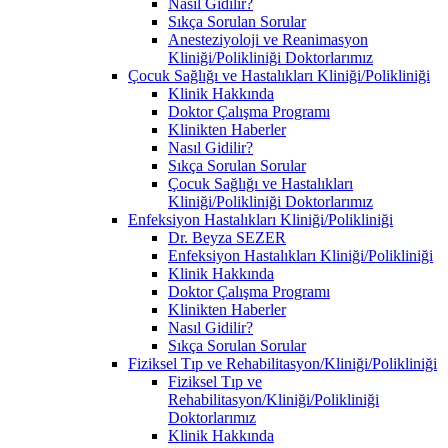
Nasıl Gidilir?
Sıkça Sorulan Sorular
Anesteziyoloji ve Reanimasyon
Kliniği/Polikliniği Doktorlarımız
Çocuk Sağlığı ve Hastalıkları Kliniği/Polikliniği
Klinik Hakkında
Doktor Çalışma Programı
Klinikten Haberler
Nasıl Gidilir?
Sıkça Sorulan Sorular
Çocuk Sağlığı ve Hastalıkları
Kliniği/Polikliniği Doktorlarımız
Enfeksiyon Hastalıkları Kliniği/Polikliniği
Dr. Beyza SEZER
Enfeksiyon Hastalıkları Kliniği/Polikliniği
Klinik Hakkında
Doktor Çalışma Programı
Klinikten Haberler
Nasıl Gidilir?
Sıkça Sorulan Sorular
Fiziksel Tıp ve Rehabilitasyon/Kliniği/Polikliniği
Fiziksel Tıp ve
Rehabilitasyon/Kliniği/Polikliniği
Doktorlarımız
Klinik Hakkında