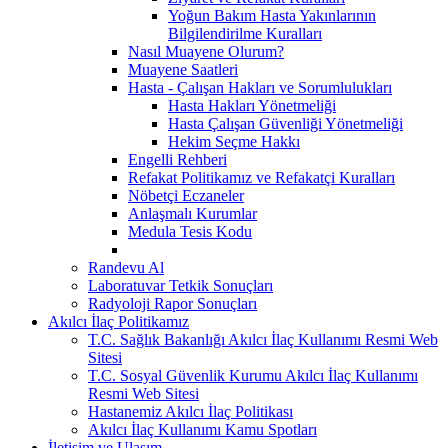
Yoğun Bakım Hasta Yakınlarının
Bilgilendirilme Kuralları
Nasıl Muayene Olurum?
Muayene Saatleri
Hasta - Çalışan Hakları ve Sorumlulukları
Hasta Hakları Yönetmeliği
Hasta Çalışan Güvenliği Yönetmeliği
Hekim Seçme Hakkı
Engelli Rehberi
Refakat Politikamız ve Refakatçi Kuralları
Nöbetçi Eczaneler
Anlaşmalı Kurumlar
Medula Tesis Kodu
Randevu Al
Laboratuvar Tetkik Sonuçları
Radyoloji Rapor Sonuçları
Akılcı İlaç Politikamız
T.C. Sağlık Bakanlığı Akılcı İlaç Kullanımı Resmi Web
Sitesi
T.C. Sosyal Güvenlik Kurumu Akılcı İlaç Kullanımı
Resmi Web Sitesi
Hastanemiz Akılcı İlaç Politikası
Akılcı İlaç Kullanımı Kamu Spotları
İletişim ve Ulaşım