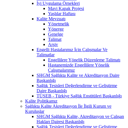
İyi Uygulama Örnekleri
Mavi Kapak Projesi
Yaşlılar Haftası
Kalite Mevzuatı
Yönetmelik
Yönerge
Genelge
Talimat
Arşiv
Engelli Hastalarımız İçin Çalışmalar Ve
Talimatlar
Engellilere Yönelik Düzenleme Talimatı
Hastanemizde Engellilere Yönelik
Çalışmalarımız
SHGM Sağlıkta Kalite ve Akreditasyon Daire
Başkanlığı
Sağlık Tesisleri Değerlendirme ve Geliştirme
Daire Başkanlığı
TÜSEB - Türkiye Sağlık Enstitüleri Başkanlığı
Kalite Politikamız
Sağlıkta Kalite Akreditasyon İle İlgili Kurum ve
Kuruluşlar
SHGM Sağlıkta Kalite, Akreditasyon ve Çalışan
Hakları Dairesi Başkanlığı
Sağlık Tesisleri Değerlendirme ve Geliştirme