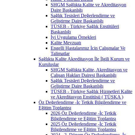
SHGM Sağlıkta Kalite ve Akreditasyon
Daire Başkanlığı
Sağlık Tesisleri Değerlendirme ve
Geliştirme Daire Başkanlığı
TÜSEB - Türkiye Sağlık Enstitüleri
Başkanlığı
İyi Uygulama Örnekleri
Kalite Mevzuatı
Engelli Hastalarımız İçin Çalışmalar Ve
Talimatlar
Sağlıkta Kalite Akreditasyon İle İlgili Kurum ve
Kuruluşlar
SHGM Sağlıkta Kalite, Akreditasyon ve
Çalışan Hakları Dairesi Başkanlığı
Sağlık Tesisleri Değerlendirme ve
Geliştirme Daire Başkanlığı
TÜSEB - Türkiye Sağlık Hizmetleri Kalite
ve Akreditasyon Enstitüsü ( TÜSKA )
Öz Değerlendirme -İç Tetkik Bilgilendirme ve
Eğitim Toplantısı
2026 Öz Değerlendirme -İç Tetkik
Bilgilendirme ve Eğitim Toplantısı
2025 Öz Değerlendirme -İç Tetkik
Bilgilendirme ve Eğitim Toplantısı
2024 - 2. Dönem Öz Değerlendirme -İç