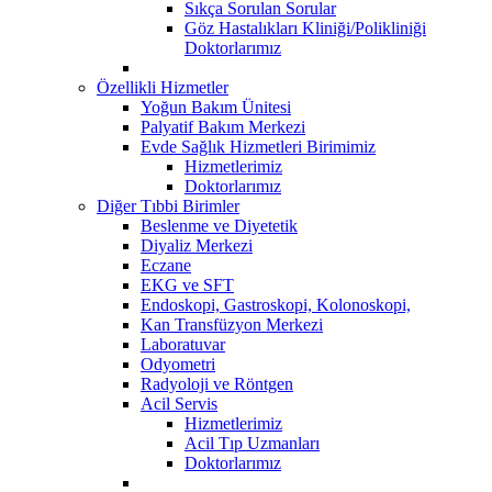
Sıkça Sorulan Sorular
Göz Hastalıkları Kliniği/Polikliniği
Doktorlarımız
Özellikli Hizmetler
Yoğun Bakım Ünitesi
Palyatif Bakım Merkezi
Evde Sağlık Hizmetleri Birimimiz
Hizmetlerimiz
Doktorlarımız
Diğer Tıbbi Birimler
Beslenme ve Diyetetik
Diyaliz Merkezi
Eczane
EKG ve SFT
Endoskopi, Gastroskopi, Kolonoskopi,
Kan Transfüzyon Merkezi
Laboratuvar
Odyometri
Radyoloji ve Röntgen
Acil Servis
Hizmetlerimiz
Acil Tıp Uzmanları
Doktorlarımız