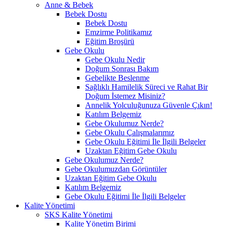
Anne & Bebek
Bebek Dostu
Bebek Dostu
Emzirme Politikamız
Eğitim Broşürü
Gebe Okulu
Gebe Okulu Nedir
Doğum Sonrası Bakım
Gebelikte Beslenme
Sağlıklı Hamilelik Süreci ve Rahat Bir
Doğum İstemez Misiniz?
Annelik Yolculuğunuza Güvenle Çıkın!
Katılım Belgemiz
Gebe Okulumuz Nerde?
Gebe Okulu Çalışmalarımız
Gebe Okulu Eğitimi İle İlgili Belgeler
Uzaktan Eğitim Gebe Okulu
Gebe Okulumuz Nerde?
Gebe Okulumuzdan Görüntüler
Uzaktan Eğitim Gebe Okulu
Katılım Belgemiz
Gebe Okulu Eğitimi İle İlgili Belgeler
Kalite Yönetimi
SKS Kalite Yönetimi
Kalite Yönetim Birimi