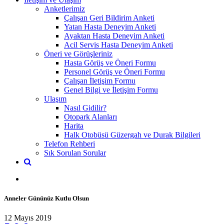
Anketlerimiz
Çalışan Geri Bildirim Anketi
Yatan Hasta Deneyim Anketi
Ayaktan Hasta Deneyim Anketi
Acil Servis Hasta Deneyim Anketi
Öneri ve Görüşleriniz
Hasta Görüş ve Öneri Formu
Personel Görüş ve Öneri Formu
Çalışan İletişim Formu
Genel Bilgi ve İletişim Formu
Ulaşım
Nasıl Gidilir?
Otopark Alanları
Harita
Halk Otobüsü Güzergah ve Durak Bilgileri
Telefon Rehberi
Sık Sorulan Sorular
Anneler Gününüz Kutlu Olsun
12 Mayıs 2019