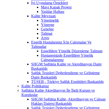
İyi Uygulama Örnekleri
Mavi Kapak Projesi
Yaşlılar Haftası
Kalite Mevzuatı
Yönetmelik
Yönerge
Genelge
Talimat
Arşiv
Engelli Hastalarımız İçin Çalışmalar Ve
Talimatlar
Engellilere Yönelik Düzenleme Talimatı
Hastanemizde Engellilere Yönelik
Çalışmalarımız
SHGM Sağlıkta Kalite ve Akreditasyon Daire
Başkanlığı
Sağlık Tesisleri Değerlendirme ve Geliştirme
Daire Başkanlığı
TÜSEB - Türkiye Sağlık Enstitüleri Başkanlığı
Kalite Politikamız
Sağlıkta Kalite Akreditasyon İle İlgili Kurum ve
Kuruluşlar
SHGM Sağlıkta Kalite, Akreditasyon ve Çalışan
Hakları Dairesi Başkanlığı
Sağlık Tesisleri Değerlendirme ve Geliştirme