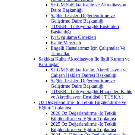
SHGM Sağlıkta Kalite ve Akreditasyon
Daire Başkanlığı
Sağlık Tesisleri Değerlendirme ve
Geliştirme Daire Başkanlığı
TÜSEB - Türkiye Sağlık Enstitüleri
Başkanlığı
İyi Uygulama Örnekleri
Kalite Mevzuatı
Engelli Hastalarımız İçin Çalışmalar Ve
Talimatlar
Sağlıkta Kalite Akreditasyon İle İlgili Kurum ve
Kuruluşlar
SHGM Sağlıkta Kalite, Akreditasyon ve
Çalışan Hakları Dairesi Başkanlığı
Sağlık Tesisleri Değerlendirme ve
Geliştirme Daire Başkanlığı
TÜSEB - Türkiye Sağlık Hizmetleri Kalite
ve Akreditasyon Enstitüsü ( TÜSKA )
Öz Değerlendirme -İç Tetkik Bilgilendirme ve
Eğitim Toplantısı
2026 Öz Değerlendirme -İç Tetkik
Bilgilendirme ve Eğitim Toplantısı
2025 Öz Değerlendirme -İç Tetkik
Bilgilendirme ve Eğitim Toplantısı
2024 - 2. Dönem Öz Değerlendirme -İç