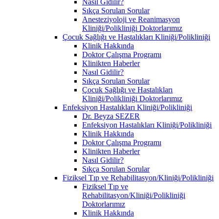
Nasıl Gidilir?
Sıkça Sorulan Sorular
Anesteziyoloji ve Reanimasyon
Kliniği/Polikliniği Doktorlarımız
Çocuk Sağlığı ve Hastalıkları Kliniği/Polikliniği
Klinik Hakkında
Doktor Çalışma Programı
Klinikten Haberler
Nasıl Gidilir?
Sıkça Sorulan Sorular
Çocuk Sağlığı ve Hastalıkları
Kliniği/Polikliniği Doktorlarımız
Enfeksiyon Hastalıkları Kliniği/Polikliniği
Dr. Beyza SEZER
Enfeksiyon Hastalıkları Kliniği/Polikliniği
Klinik Hakkında
Doktor Çalışma Programı
Klinikten Haberler
Nasıl Gidilir?
Sıkça Sorulan Sorular
Fiziksel Tıp ve Rehabilitasyon/Kliniği/Polikliniği
Fiziksel Tıp ve
Rehabilitasyon/Kliniği/Polikliniği
Doktorlarımız
Klinik Hakkında