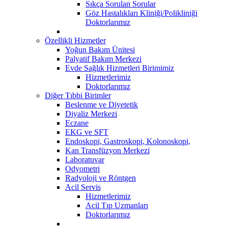
Sıkça Sorulan Sorular
Göz Hastalıkları Kliniği/Polikliniği
Doktorlarımız
Özellikli Hizmetler
Yoğun Bakım Ünitesi
Palyatif Bakım Merkezi
Evde Sağlık Hizmetleri Birimimiz
Hizmetlerimiz
Doktorlarımız
Diğer Tıbbi Birimler
Beslenme ve Diyetetik
Diyaliz Merkezi
Eczane
EKG ve SFT
Endoskopi, Gastroskopi, Kolonoskopi,
Kan Transfüzyon Merkezi
Laboratuvar
Odyometri
Radyoloji ve Röntgen
Acil Servis
Hizmetlerimiz
Acil Tıp Uzmanları
Doktorlarımız