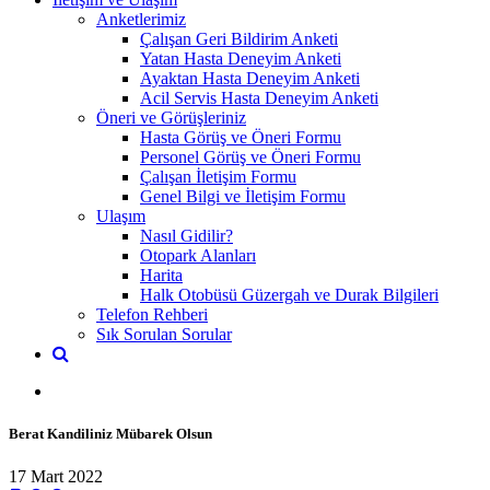
Anketlerimiz
Çalışan Geri Bildirim Anketi
Yatan Hasta Deneyim Anketi
Ayaktan Hasta Deneyim Anketi
Acil Servis Hasta Deneyim Anketi
Öneri ve Görüşleriniz
Hasta Görüş ve Öneri Formu
Personel Görüş ve Öneri Formu
Çalışan İletişim Formu
Genel Bilgi ve İletişim Formu
Ulaşım
Nasıl Gidilir?
Otopark Alanları
Harita
Halk Otobüsü Güzergah ve Durak Bilgileri
Telefon Rehberi
Sık Sorulan Sorular
Berat Kandiliniz Mübarek Olsun
17 Mart 2022