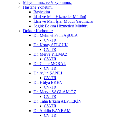
Misyonumuz ve Vizyonumuz
Hastane Yönetimi
Başhekim
İdari ve Mali Hizmetler Müdürü
İdari ve Mali İşler Müdür Yardımcısı
Sağlık Bakım Hizmetleri Müdürü
Doktor Kadromuz
Dr. Mehmet Fatih AŞULA
CV-TR
Dr. Koray SELÇUK
CV-TR
Dr. Merve YILMAZ
CV-TR
Dr. Caner MORAL
CV-TR
Dr. Aylin ŞANLI
CV-TR
Dr. Hülya EKEN
CV-TR
Dr. Merve SAĞLAM ÖZ
CV-TR
Dr. Taha Erkam ALPTEKİN
CV-TR
Dr. Abidin BAYRAM
CV-TR