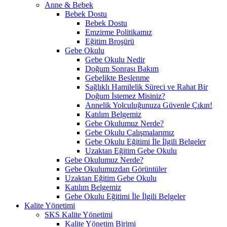
Anne & Bebek
Bebek Dostu
Bebek Dostu
Emzirme Politikamız
Eğitim Broşürü
Gebe Okulu
Gebe Okulu Nedir
Doğum Sonrası Bakım
Gebelikte Beslenme
Sağlıklı Hamilelik Süreci ve Rahat Bir
Doğum İstemez Misiniz?
Annelik Yolculuğunuza Güvenle Çıkın!
Katılım Belgemiz
Gebe Okulumuz Nerde?
Gebe Okulu Çalışmalarımız
Gebe Okulu Eğitimi İle İlgili Belgeler
Uzaktan Eğitim Gebe Okulu
Gebe Okulumuz Nerde?
Gebe Okulumuzdan Görüntüler
Uzaktan Eğitim Gebe Okulu
Katılım Belgemiz
Gebe Okulu Eğitimi İle İlgili Belgeler
Kalite Yönetimi
SKS Kalite Yönetimi
Kalite Yönetim Birimi