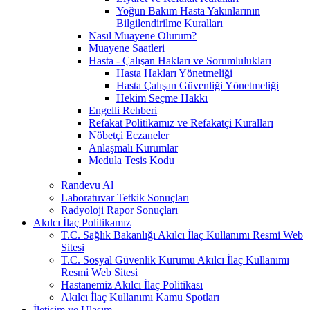
Yoğun Bakım Hasta Yakınlarının
Bilgilendirilme Kuralları
Nasıl Muayene Olurum?
Muayene Saatleri
Hasta - Çalışan Hakları ve Sorumlulukları
Hasta Hakları Yönetmeliği
Hasta Çalışan Güvenliği Yönetmeliği
Hekim Seçme Hakkı
Engelli Rehberi
Refakat Politikamız ve Refakatçi Kuralları
Nöbetçi Eczaneler
Anlaşmalı Kurumlar
Medula Tesis Kodu
Randevu Al
Laboratuvar Tetkik Sonuçları
Radyoloji Rapor Sonuçları
Akılcı İlaç Politikamız
T.C. Sağlık Bakanlığı Akılcı İlaç Kullanımı Resmi Web
Sitesi
T.C. Sosyal Güvenlik Kurumu Akılcı İlaç Kullanımı
Resmi Web Sitesi
Hastanemiz Akılcı İlaç Politikası
Akılcı İlaç Kullanımı Kamu Spotları
İletişim ve Ulaşım