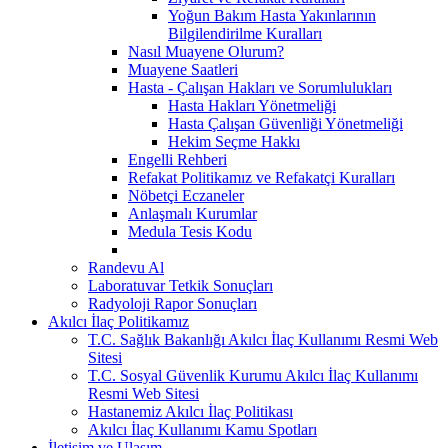
Yoğun Bakım Hasta Yakınlarının
Bilgilendirilme Kuralları
Nasıl Muayene Olurum?
Muayene Saatleri
Hasta - Çalışan Hakları ve Sorumlulukları
Hasta Hakları Yönetmeliği
Hasta Çalışan Güvenliği Yönetmeliği
Hekim Seçme Hakkı
Engelli Rehberi
Refakat Politikamız ve Refakatçi Kuralları
Nöbetçi Eczaneler
Anlaşmalı Kurumlar
Medula Tesis Kodu
Randevu Al
Laboratuvar Tetkik Sonuçları
Radyoloji Rapor Sonuçları
Akılcı İlaç Politikamız
T.C. Sağlık Bakanlığı Akılcı İlaç Kullanımı Resmi Web
Sitesi
T.C. Sosyal Güvenlik Kurumu Akılcı İlaç Kullanımı
Resmi Web Sitesi
Hastanemiz Akılcı İlaç Politikası
Akılcı İlaç Kullanımı Kamu Spotları
İletişim ve Ulaşım