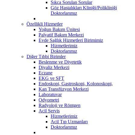
Sıkça Sorulan Sorular
Göz Hastalıkları Kliniği/Polikliniği
Doktorlarımız
Özellikli Hizmetler
Yoğun Bakım Ünitesi
Palyatif Bakım Merkezi
Evde Sağlık Hizmetleri Birimimiz
Hizmetlerimiz
Doktorlarımız
Diğer Tıbbi Birimler
Beslenme ve Diyetetik
Diyaliz Merkezi
Eczane
EKG ve SFT
Endoskopi, Gastroskopi, Kolonoskopi,
Kan Transfüzyon Merkezi
Laboratuvar
Odyometri
Radyoloji ve Röntgen
Acil Servis
Hizmetlerimiz
Acil Tıp Uzmanları
Doktorlarımız