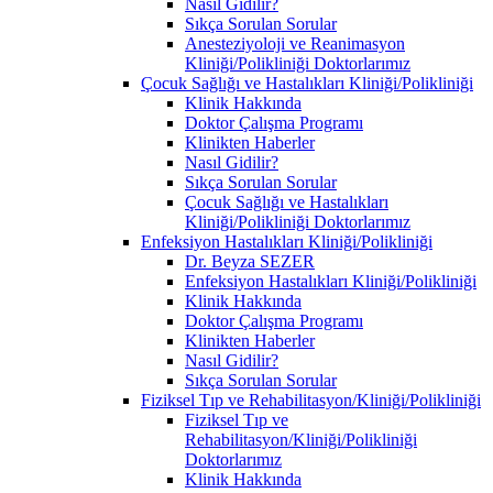
Nasıl Gidilir?
Sıkça Sorulan Sorular
Anesteziyoloji ve Reanimasyon
Kliniği/Polikliniği Doktorlarımız
Çocuk Sağlığı ve Hastalıkları Kliniği/Polikliniği
Klinik Hakkında
Doktor Çalışma Programı
Klinikten Haberler
Nasıl Gidilir?
Sıkça Sorulan Sorular
Çocuk Sağlığı ve Hastalıkları
Kliniği/Polikliniği Doktorlarımız
Enfeksiyon Hastalıkları Kliniği/Polikliniği
Dr. Beyza SEZER
Enfeksiyon Hastalıkları Kliniği/Polikliniği
Klinik Hakkında
Doktor Çalışma Programı
Klinikten Haberler
Nasıl Gidilir?
Sıkça Sorulan Sorular
Fiziksel Tıp ve Rehabilitasyon/Kliniği/Polikliniği
Fiziksel Tıp ve
Rehabilitasyon/Kliniği/Polikliniği
Doktorlarımız
Klinik Hakkında