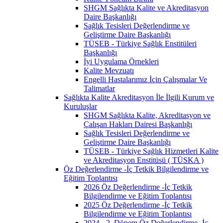
SHGM Sağlıkta Kalite ve Akreditasyon
Daire Başkanlığı
Sağlık Tesisleri Değerlendirme ve
Geliştirme Daire Başkanlığı
TÜSEB - Türkiye Sağlık Enstitüleri
Başkanlığı
İyi Uygulama Örnekleri
Kalite Mevzuatı
Engelli Hastalarımız İçin Çalışmalar Ve
Talimatlar
Sağlıkta Kalite Akreditasyon İle İlgili Kurum ve
Kuruluşlar
SHGM Sağlıkta Kalite, Akreditasyon ve
Çalışan Hakları Dairesi Başkanlığı
Sağlık Tesisleri Değerlendirme ve
Geliştirme Daire Başkanlığı
TÜSEB - Türkiye Sağlık Hizmetleri Kalite
ve Akreditasyon Enstitüsü ( TÜSKA )
Öz Değerlendirme -İç Tetkik Bilgilendirme ve
Eğitim Toplantısı
2026 Öz Değerlendirme -İç Tetkik
Bilgilendirme ve Eğitim Toplantısı
2025 Öz Değerlendirme -İç Tetkik
Bilgilendirme ve Eğitim Toplantısı
2024 - 2. Dönem Öz Değerlendirme -İç