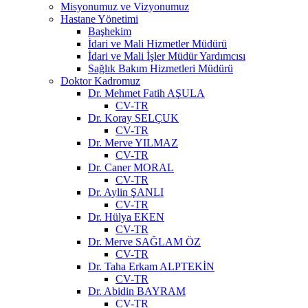
Misyonumuz ve Vizyonumuz
Hastane Yönetimi
Başhekim
İdari ve Mali Hizmetler Müdürü
İdari ve Mali İşler Müdür Yardımcısı
Sağlık Bakım Hizmetleri Müdürü
Doktor Kadromuz
Dr. Mehmet Fatih AŞULA
CV-TR
Dr. Koray SELÇUK
CV-TR
Dr. Merve YILMAZ
CV-TR
Dr. Caner MORAL
CV-TR
Dr. Aylin ŞANLI
CV-TR
Dr. Hülya EKEN
CV-TR
Dr. Merve SAĞLAM ÖZ
CV-TR
Dr. Taha Erkam ALPTEKİN
CV-TR
Dr. Abidin BAYRAM
CV-TR