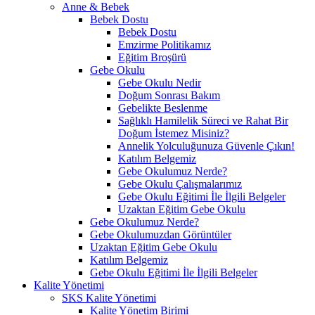
Anne & Bebek
Bebek Dostu
Bebek Dostu
Emzirme Politikamız
Eğitim Broşürü
Gebe Okulu
Gebe Okulu Nedir
Doğum Sonrası Bakım
Gebelikte Beslenme
Sağlıklı Hamilelik Süreci ve Rahat Bir
Doğum İstemez Misiniz?
Annelik Yolculuğunuza Güvenle Çıkın!
Katılım Belgemiz
Gebe Okulumuz Nerde?
Gebe Okulu Çalışmalarımız
Gebe Okulu Eğitimi İle İlgili Belgeler
Uzaktan Eğitim Gebe Okulu
Gebe Okulumuz Nerde?
Gebe Okulumuzdan Görüntüler
Uzaktan Eğitim Gebe Okulu
Katılım Belgemiz
Gebe Okulu Eğitimi İle İlgili Belgeler
Kalite Yönetimi
SKS Kalite Yönetimi
Kalite Yönetim Birimi