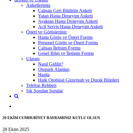
Anketlerimiz
Çalışan Geri Bildirim Anketi
Yatan Hasta Deneyim Anketi
Ayaktan Hasta Deneyim Anketi
Acil Servis Hasta Deneyim Anketi
Öneri ve Görüşleriniz
Hasta Görüş ve Öneri Formu
Personel Görüş ve Öneri Formu
Çalışan İletişim Formu
Genel Bilgi ve İletişim Formu
Ulaşım
Nasıl Gidilir?
Otopark Alanları
Harita
Halk Otobüsü Güzergah ve Durak Bilgileri
Telefon Rehberi
Sık Sorulan Sorular
29 EKİM CUMHURİYET BAYRAMINIZ KUTLU OLSUN
28 Ekim 2025