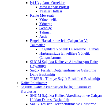
İyi Uygulama Örnekleri
Mavi Kapak Projesi
Yaşlılar Haftası
Kalite Mevzuatı
Yönetmelik
Yönerge
Genelge
Talimat
Arşiv
Engelli Hastalarımız İçin Çalışmalar Ve
Talimatlar
Engellilere Yönelik Düzenleme Talimatı
Hastanemizde Engellilere Yönelik
Çalışmalarımız
SHGM Sağlıkta Kalite ve Akreditasyon Daire
Başkanlığı
Sağlık Tesisleri Değerlendirme ve Geliştirme
Daire Başkanlığı
TÜSEB - Türkiye Sağlık Enstitüleri Başkanlığı
Kalite Politikamız
Sağlıkta Kalite Akreditasyon İle İlgili Kurum ve
Kuruluşlar
SHGM Sağlıkta Kalite, Akreditasyon ve Çalışan
Hakları Dairesi Başkanlığı
Sağlık Tesisleri Değerlendirme ve Geliştirme