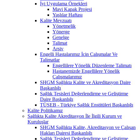
İyi Uygulama Örnekleri
Mavi Kapak Projesi
Yaşlılar Haftası
Kalite Mevzuatı
Yönetmelik
Yönerge
Genelge
Talimat
Arşiv
Engelli Hastalarımız İçin Çalışmalar Ve
Talimatlar
Engellilere Yönelik Düzenleme Talimatı
Hastanemizde Engellilere Yönelik
Çalışmalarımız
SHGM Sağlıkta Kalite ve Akreditasyon Daire
Başkanlığı
Sağlık Tesisleri Değerlendirme ve Geliştirme
Daire Başkanlığı
TÜSEB - Türkiye Sağlık Enstitüleri Başkanlığı
Kalite Politikamız
Sağlıkta Kalite Akreditasyon İle İlgili Kurum ve
Kuruluşlar
SHGM Sağlıkta Kalite, Akreditasyon ve Çalışan
Hakları Dairesi Başkanlığı
Sağlık Tesisleri Değerlendirme ve Geliştirme