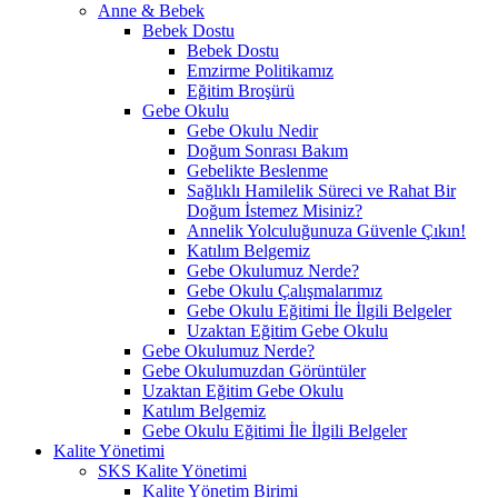
Anne & Bebek
Bebek Dostu
Bebek Dostu
Emzirme Politikamız
Eğitim Broşürü
Gebe Okulu
Gebe Okulu Nedir
Doğum Sonrası Bakım
Gebelikte Beslenme
Sağlıklı Hamilelik Süreci ve Rahat Bir
Doğum İstemez Misiniz?
Annelik Yolculuğunuza Güvenle Çıkın!
Katılım Belgemiz
Gebe Okulumuz Nerde?
Gebe Okulu Çalışmalarımız
Gebe Okulu Eğitimi İle İlgili Belgeler
Uzaktan Eğitim Gebe Okulu
Gebe Okulumuz Nerde?
Gebe Okulumuzdan Görüntüler
Uzaktan Eğitim Gebe Okulu
Katılım Belgemiz
Gebe Okulu Eğitimi İle İlgili Belgeler
Kalite Yönetimi
SKS Kalite Yönetimi
Kalite Yönetim Birimi