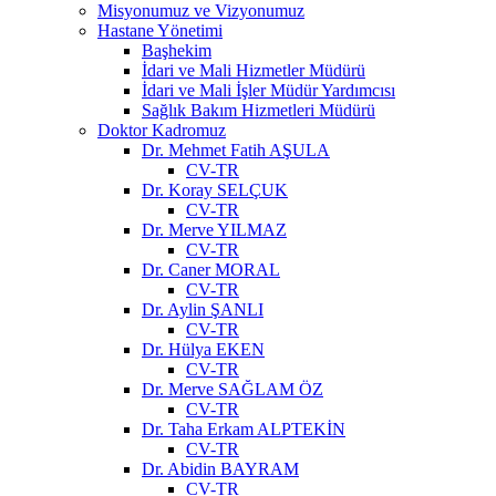
Misyonumuz ve Vizyonumuz
Hastane Yönetimi
Başhekim
İdari ve Mali Hizmetler Müdürü
İdari ve Mali İşler Müdür Yardımcısı
Sağlık Bakım Hizmetleri Müdürü
Doktor Kadromuz
Dr. Mehmet Fatih AŞULA
CV-TR
Dr. Koray SELÇUK
CV-TR
Dr. Merve YILMAZ
CV-TR
Dr. Caner MORAL
CV-TR
Dr. Aylin ŞANLI
CV-TR
Dr. Hülya EKEN
CV-TR
Dr. Merve SAĞLAM ÖZ
CV-TR
Dr. Taha Erkam ALPTEKİN
CV-TR
Dr. Abidin BAYRAM
CV-TR