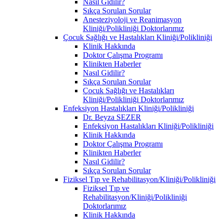
Nasıl Gidilir?
Sıkça Sorulan Sorular
Anesteziyoloji ve Reanimasyon
Kliniği/Polikliniği Doktorlarımız
Çocuk Sağlığı ve Hastalıkları Kliniği/Polikliniği
Klinik Hakkında
Doktor Çalışma Programı
Klinikten Haberler
Nasıl Gidilir?
Sıkça Sorulan Sorular
Çocuk Sağlığı ve Hastalıkları
Kliniği/Polikliniği Doktorlarımız
Enfeksiyon Hastalıkları Kliniği/Polikliniği
Dr. Beyza SEZER
Enfeksiyon Hastalıkları Kliniği/Polikliniği
Klinik Hakkında
Doktor Çalışma Programı
Klinikten Haberler
Nasıl Gidilir?
Sıkça Sorulan Sorular
Fiziksel Tıp ve Rehabilitasyon/Kliniği/Polikliniği
Fiziksel Tıp ve
Rehabilitasyon/Kliniği/Polikliniği
Doktorlarımız
Klinik Hakkında