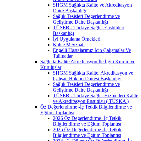
SHGM Sağlıkta Kalite ve Akreditasyon
Daire Başkanlığı
Sağlık Tesisleri Değerlendirme ve
Geliştirme Daire Başkanlığı
TÜSEB - Türkiye Sağlık Enstitüleri
Başkanlığı
İyi Uygulama Örnekleri
Kalite Mevzuatı
Engelli Hastalarımız İçin Çalışmalar Ve
Talimatlar
Sağlıkta Kalite Akreditasyon İle İlgili Kurum ve
Kuruluşlar
SHGM Sağlıkta Kalite, Akreditasyon ve
Çalışan Hakları Dairesi Başkanlığı
Sağlık Tesisleri Değerlendirme ve
Geliştirme Daire Başkanlığı
TÜSEB - Türkiye Sağlık Hizmetleri Kalite
ve Akreditasyon Enstitüsü ( TÜSKA )
Öz Değerlendirme -İç Tetkik Bilgilendirme ve
Eğitim Toplantısı
2026 Öz Değerlendirme -İç Tetkik
Bilgilendirme ve Eğitim Toplantısı
2025 Öz Değerlendirme -İç Tetkik
Bilgilendirme ve Eğitim Toplantısı
2024 - 2. Dönem Öz Değerlendirme -İç