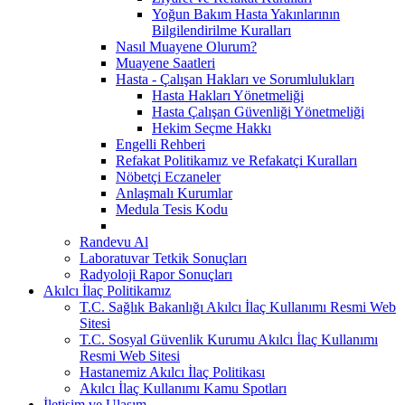
Yoğun Bakım Hasta Yakınlarının
Bilgilendirilme Kuralları
Nasıl Muayene Olurum?
Muayene Saatleri
Hasta - Çalışan Hakları ve Sorumlulukları
Hasta Hakları Yönetmeliği
Hasta Çalışan Güvenliği Yönetmeliği
Hekim Seçme Hakkı
Engelli Rehberi
Refakat Politikamız ve Refakatçi Kuralları
Nöbetçi Eczaneler
Anlaşmalı Kurumlar
Medula Tesis Kodu
Randevu Al
Laboratuvar Tetkik Sonuçları
Radyoloji Rapor Sonuçları
Akılcı İlaç Politikamız
T.C. Sağlık Bakanlığı Akılcı İlaç Kullanımı Resmi Web
Sitesi
T.C. Sosyal Güvenlik Kurumu Akılcı İlaç Kullanımı
Resmi Web Sitesi
Hastanemiz Akılcı İlaç Politikası
Akılcı İlaç Kullanımı Kamu Spotları
İletişim ve Ulaşım