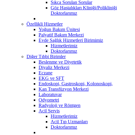
Sıkça Sorulan Sorular
Göz Hastalıkları Kliniği/Polikliniği
Doktorlarımız
Özellikli Hizmetler
Yoğun Bakım Ünitesi
Palyatif Bakım Merkezi
Evde Sağlık Hizmetleri Birimimiz
Hizmetlerimiz
Doktorlarımız
Diğer Tıbbi Birimler
Beslenme ve Diyetetik
Diyaliz Merkezi
Eczane
EKG ve SFT
Endoskopi, Gastroskopi, Kolonoskopi,
Kan Transfüzyon Merkezi
Laboratuvar
Odyometri
Radyoloji ve Röntgen
Acil Servis
Hizmetlerimiz
Acil Tıp Uzmanları
Doktorlarımız