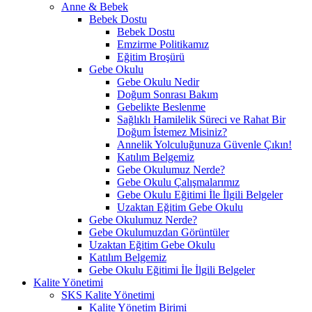
Anne & Bebek
Bebek Dostu
Bebek Dostu
Emzirme Politikamız
Eğitim Broşürü
Gebe Okulu
Gebe Okulu Nedir
Doğum Sonrası Bakım
Gebelikte Beslenme
Sağlıklı Hamilelik Süreci ve Rahat Bir
Doğum İstemez Misiniz?
Annelik Yolculuğunuza Güvenle Çıkın!
Katılım Belgemiz
Gebe Okulumuz Nerde?
Gebe Okulu Çalışmalarımız
Gebe Okulu Eğitimi İle İlgili Belgeler
Uzaktan Eğitim Gebe Okulu
Gebe Okulumuz Nerde?
Gebe Okulumuzdan Görüntüler
Uzaktan Eğitim Gebe Okulu
Katılım Belgemiz
Gebe Okulu Eğitimi İle İlgili Belgeler
Kalite Yönetimi
SKS Kalite Yönetimi
Kalite Yönetim Birimi