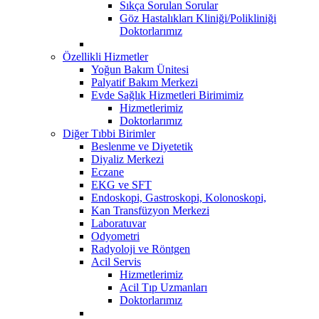
Sıkça Sorulan Sorular
Göz Hastalıkları Kliniği/Polikliniği
Doktorlarımız
Özellikli Hizmetler
Yoğun Bakım Ünitesi
Palyatif Bakım Merkezi
Evde Sağlık Hizmetleri Birimimiz
Hizmetlerimiz
Doktorlarımız
Diğer Tıbbi Birimler
Beslenme ve Diyetetik
Diyaliz Merkezi
Eczane
EKG ve SFT
Endoskopi, Gastroskopi, Kolonoskopi,
Kan Transfüzyon Merkezi
Laboratuvar
Odyometri
Radyoloji ve Röntgen
Acil Servis
Hizmetlerimiz
Acil Tıp Uzmanları
Doktorlarımız