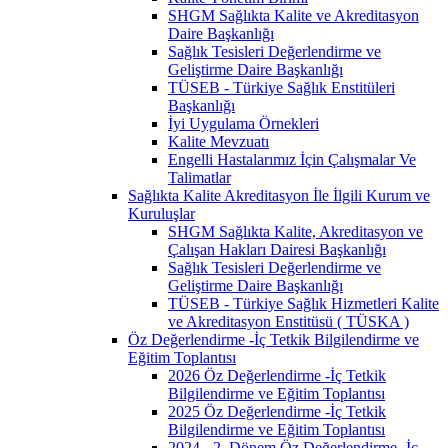
SHGM Sağlıkta Kalite ve Akreditasyon
Daire Başkanlığı
Sağlık Tesisleri Değerlendirme ve
Geliştirme Daire Başkanlığı
TÜSEB - Türkiye Sağlık Enstitüleri
Başkanlığı
İyi Uygulama Örnekleri
Kalite Mevzuatı
Engelli Hastalarımız İçin Çalışmalar Ve
Talimatlar
Sağlıkta Kalite Akreditasyon İle İlgili Kurum ve
Kuruluşlar
SHGM Sağlıkta Kalite, Akreditasyon ve
Çalışan Hakları Dairesi Başkanlığı
Sağlık Tesisleri Değerlendirme ve
Geliştirme Daire Başkanlığı
TÜSEB - Türkiye Sağlık Hizmetleri Kalite
ve Akreditasyon Enstitüsü ( TÜSKA )
Öz Değerlendirme -İç Tetkik Bilgilendirme ve
Eğitim Toplantısı
2026 Öz Değerlendirme -İç Tetkik
Bilgilendirme ve Eğitim Toplantısı
2025 Öz Değerlendirme -İç Tetkik
Bilgilendirme ve Eğitim Toplantısı
2024 - 2. Dönem Öz Değerlendirme -İç