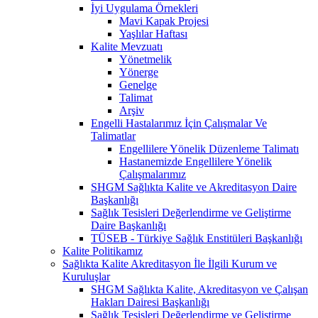
İyi Uygulama Örnekleri
Mavi Kapak Projesi
Yaşlılar Haftası
Kalite Mevzuatı
Yönetmelik
Yönerge
Genelge
Talimat
Arşiv
Engelli Hastalarımız İçin Çalışmalar Ve
Talimatlar
Engellilere Yönelik Düzenleme Talimatı
Hastanemizde Engellilere Yönelik
Çalışmalarımız
SHGM Sağlıkta Kalite ve Akreditasyon Daire
Başkanlığı
Sağlık Tesisleri Değerlendirme ve Geliştirme
Daire Başkanlığı
TÜSEB - Türkiye Sağlık Enstitüleri Başkanlığı
Kalite Politikamız
Sağlıkta Kalite Akreditasyon İle İlgili Kurum ve
Kuruluşlar
SHGM Sağlıkta Kalite, Akreditasyon ve Çalışan
Hakları Dairesi Başkanlığı
Sağlık Tesisleri Değerlendirme ve Geliştirme