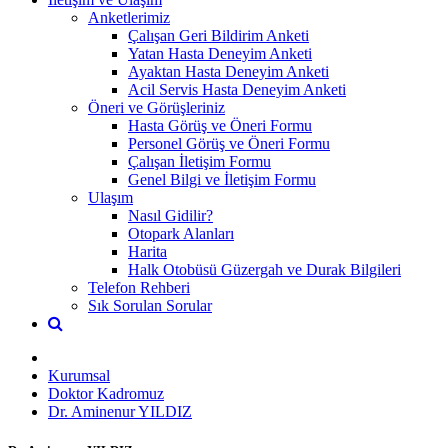
Anketlerimiz
Çalışan Geri Bildirim Anketi
Yatan Hasta Deneyim Anketi
Ayaktan Hasta Deneyim Anketi
Acil Servis Hasta Deneyim Anketi
Öneri ve Görüşleriniz
Hasta Görüş ve Öneri Formu
Personel Görüş ve Öneri Formu
Çalışan İletişim Formu
Genel Bilgi ve İletişim Formu
Ulaşım
Nasıl Gidilir?
Otopark Alanları
Harita
Halk Otobüsü Güzergah ve Durak Bilgileri
Telefon Rehberi
Sık Sorulan Sorular
Kurumsal
Doktor Kadromuz
Dr. Aminenur YILDIZ