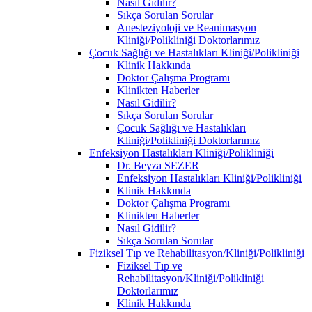
Nasıl Gidilir?
Sıkça Sorulan Sorular
Anesteziyoloji ve Reanimasyon
Kliniği/Polikliniği Doktorlarımız
Çocuk Sağlığı ve Hastalıkları Kliniği/Polikliniği
Klinik Hakkında
Doktor Çalışma Programı
Klinikten Haberler
Nasıl Gidilir?
Sıkça Sorulan Sorular
Çocuk Sağlığı ve Hastalıkları
Kliniği/Polikliniği Doktorlarımız
Enfeksiyon Hastalıkları Kliniği/Polikliniği
Dr. Beyza SEZER
Enfeksiyon Hastalıkları Kliniği/Polikliniği
Klinik Hakkında
Doktor Çalışma Programı
Klinikten Haberler
Nasıl Gidilir?
Sıkça Sorulan Sorular
Fiziksel Tıp ve Rehabilitasyon/Kliniği/Polikliniği
Fiziksel Tıp ve
Rehabilitasyon/Kliniği/Polikliniği
Doktorlarımız
Klinik Hakkında