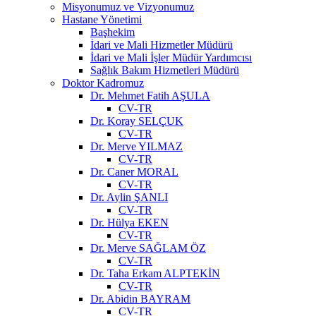
Misyonumuz ve Vizyonumuz
Hastane Yönetimi
Başhekim
İdari ve Mali Hizmetler Müdürü
İdari ve Mali İşler Müdür Yardımcısı
Sağlık Bakım Hizmetleri Müdürü
Doktor Kadromuz
Dr. Mehmet Fatih AŞULA
CV-TR
Dr. Koray SELÇUK
CV-TR
Dr. Merve YILMAZ
CV-TR
Dr. Caner MORAL
CV-TR
Dr. Aylin ŞANLI
CV-TR
Dr. Hülya EKEN
CV-TR
Dr. Merve SAĞLAM ÖZ
CV-TR
Dr. Taha Erkam ALPTEKİN
CV-TR
Dr. Abidin BAYRAM
CV-TR