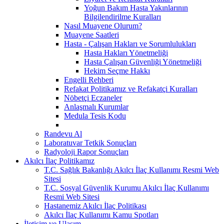
Yoğun Bakım Hasta Yakınlarının
Bilgilendirilme Kuralları
Nasıl Muayene Olurum?
Muayene Saatleri
Hasta - Çalışan Hakları ve Sorumlulukları
Hasta Hakları Yönetmeliği
Hasta Çalışan Güvenliği Yönetmeliği
Hekim Seçme Hakkı
Engelli Rehberi
Refakat Politikamız ve Refakatçi Kuralları
Nöbetçi Eczaneler
Anlaşmalı Kurumlar
Medula Tesis Kodu
Randevu Al
Laboratuvar Tetkik Sonuçları
Radyoloji Rapor Sonuçları
Akılcı İlaç Politikamız
T.C. Sağlık Bakanlığı Akılcı İlaç Kullanımı Resmi Web
Sitesi
T.C. Sosyal Güvenlik Kurumu Akılcı İlaç Kullanımı
Resmi Web Sitesi
Hastanemiz Akılcı İlaç Politikası
Akılcı İlaç Kullanımı Kamu Spotları
İletişim ve Ulaşım