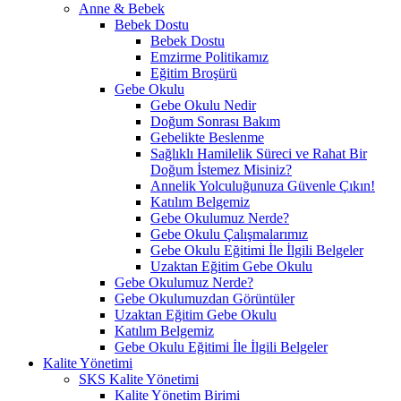
Anne & Bebek
Bebek Dostu
Bebek Dostu
Emzirme Politikamız
Eğitim Broşürü
Gebe Okulu
Gebe Okulu Nedir
Doğum Sonrası Bakım
Gebelikte Beslenme
Sağlıklı Hamilelik Süreci ve Rahat Bir
Doğum İstemez Misiniz?
Annelik Yolculuğunuza Güvenle Çıkın!
Katılım Belgemiz
Gebe Okulumuz Nerde?
Gebe Okulu Çalışmalarımız
Gebe Okulu Eğitimi İle İlgili Belgeler
Uzaktan Eğitim Gebe Okulu
Gebe Okulumuz Nerde?
Gebe Okulumuzdan Görüntüler
Uzaktan Eğitim Gebe Okulu
Katılım Belgemiz
Gebe Okulu Eğitimi İle İlgili Belgeler
Kalite Yönetimi
SKS Kalite Yönetimi
Kalite Yönetim Birimi