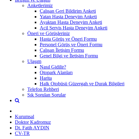
Anketlerimiz
Çalışan Geri Bildirim Anketi
Yatan Hasta Deneyim Anketi
Ayaktan Hasta Deneyim Anketi
Acil Servis Hasta Deneyim Anketi
Öneri ve Görüşleriniz
Hasta Görüş ve Öneri Formu
Personel Görüş ve Öneri Formu
Çalışan İletişim Formu
Genel Bilgi ve İletişim Formu
Ulaşım
Nasıl Gidilir?
Otopark Alanları
Harita
Halk Otobüsü Güzergah ve Durak Bilgileri
Telefon Rehberi
Sık Sorulan Sorular
Kurumsal
Doktor Kadromuz
Dt. Fatih AYDIN
CV-TR