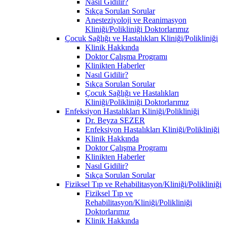
Nasıl Gidilir?
Sıkça Sorulan Sorular
Anesteziyoloji ve Reanimasyon
Kliniği/Polikliniği Doktorlarımız
Çocuk Sağlığı ve Hastalıkları Kliniği/Polikliniği
Klinik Hakkında
Doktor Çalışma Programı
Klinikten Haberler
Nasıl Gidilir?
Sıkça Sorulan Sorular
Çocuk Sağlığı ve Hastalıkları
Kliniği/Polikliniği Doktorlarımız
Enfeksiyon Hastalıkları Kliniği/Polikliniği
Dr. Beyza SEZER
Enfeksiyon Hastalıkları Kliniği/Polikliniği
Klinik Hakkında
Doktor Çalışma Programı
Klinikten Haberler
Nasıl Gidilir?
Sıkça Sorulan Sorular
Fiziksel Tıp ve Rehabilitasyon/Kliniği/Polikliniği
Fiziksel Tıp ve
Rehabilitasyon/Kliniği/Polikliniği
Doktorlarımız
Klinik Hakkında