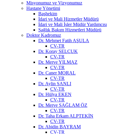
Misyonumuz ve Vizyonumuz
Hastane Yönetimi
Başhekim
İdari ve Mali Hizmetler Müdürü
İdari ve Mali İşler Müdür Yardımcısı
Sağlık Bakım Hizmetleri Müdürü
Doktor Kadromuz
Dr. Mehmet Fatih AŞULA
CV-TR
Dr. Koray SELÇUK
CV-TR
Dr. Merve YILMAZ
CV-TR
Dr. Caner MORAL
CV-TR
Dr. Aylin ŞANLI
CV-TR
Dr. Hülya EKEN
CV-TR
Dr. Merve SAĞLAM ÖZ
CV-TR
Dr. Taha Erkam ALPTEKİN
CV-TR
Dr. Abidin BAYRAM
CV-TR