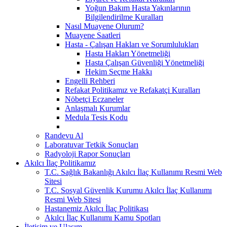
Yoğun Bakım Hasta Yakınlarının
Bilgilendirilme Kuralları
Nasıl Muayene Olurum?
Muayene Saatleri
Hasta - Çalışan Hakları ve Sorumlulukları
Hasta Hakları Yönetmeliği
Hasta Çalışan Güvenliği Yönetmeliği
Hekim Seçme Hakkı
Engelli Rehberi
Refakat Politikamız ve Refakatçi Kuralları
Nöbetçi Eczaneler
Anlaşmalı Kurumlar
Medula Tesis Kodu
Randevu Al
Laboratuvar Tetkik Sonuçları
Radyoloji Rapor Sonuçları
Akılcı İlaç Politikamız
T.C. Sağlık Bakanlığı Akılcı İlaç Kullanımı Resmi Web
Sitesi
T.C. Sosyal Güvenlik Kurumu Akılcı İlaç Kullanımı
Resmi Web Sitesi
Hastanemiz Akılcı İlaç Politikası
Akılcı İlaç Kullanımı Kamu Spotları
İletişim ve Ulaşım