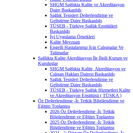
SHGM Sağlıkta Kalite ve Akreditasyon
Daire Başkanlığı
Sağlık Tesisleri Değerlendirme ve
Geliştirme Daire Başkanlığı
TÜSEB - Türkiye Sağlık Enstitüleri
Başkanlığı
İyi Uygulama Örnekleri
Kalite Mevzuatı
Engelli Hastalarımız İçin Çalışmalar Ve
Talimatlar
Sağlıkta Kalite Akreditasyon İle İlgili Kurum ve
Kuruluşlar
SHGM Sağlıkta Kalite, Akreditasyon ve
Çalışan Hakları Dairesi Başkanlığı
Sağlık Tesisleri Değerlendirme ve
Geliştirme Daire Başkanlığı
TÜSEB - Türkiye Sağlık Hizmetleri Kalite
ve Akreditasyon Enstitüsü ( TÜSKA )
Öz Değerlendirme -İç Tetkik Bilgilendirme ve
Eğitim Toplantısı
2026 Öz Değerlendirme -İç Tetkik
Bilgilendirme ve Eğitim Toplantısı
2025 Öz Değerlendirme -İç Tetkik
Bilgilendirme ve Eğitim Toplantısı
2024 - 2. Dönem Öz Değerlendirme -İç