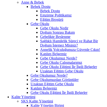
Anne & Bebek
Bebek Dostu
Bebek Dostu
Emzirme Politikamız
Eğitim Broşürü
Gebe Okulu
Gebe Okulu Nedir
Doğum Sonrası Bakım
Gebelikte Beslenme
Sağlıklı Hamilelik Süreci ve Rahat Bir
Doğum İstemez Misiniz?
Annelik Yolculuğunuza Güvenle Çıkın!
Katılım Belgemiz
Gebe Okulumuz Nerde?
Gebe Okulu Çalışmalarımız
Gebe Okulu Eğitimi İle İlgili Belgeler
Uzaktan Eğitim Gebe Okulu
Gebe Okulumuz Nerde?
Gebe Okulumuzdan Görüntüler
Uzaktan Eğitim Gebe Okulu
Katılım Belgemiz
Gebe Okulu Eğitimi İle İlgili Belgeler
Kalite Yönetimi
SKS Kalite Yönetimi
Kalite Yönetim Birimi