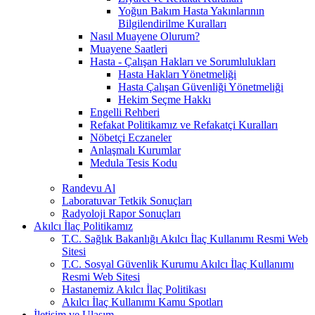
Yoğun Bakım Hasta Yakınlarının
Bilgilendirilme Kuralları
Nasıl Muayene Olurum?
Muayene Saatleri
Hasta - Çalışan Hakları ve Sorumlulukları
Hasta Hakları Yönetmeliği
Hasta Çalışan Güvenliği Yönetmeliği
Hekim Seçme Hakkı
Engelli Rehberi
Refakat Politikamız ve Refakatçi Kuralları
Nöbetçi Eczaneler
Anlaşmalı Kurumlar
Medula Tesis Kodu
Randevu Al
Laboratuvar Tetkik Sonuçları
Radyoloji Rapor Sonuçları
Akılcı İlaç Politikamız
T.C. Sağlık Bakanlığı Akılcı İlaç Kullanımı Resmi Web
Sitesi
T.C. Sosyal Güvenlik Kurumu Akılcı İlaç Kullanımı
Resmi Web Sitesi
Hastanemiz Akılcı İlaç Politikası
Akılcı İlaç Kullanımı Kamu Spotları
İletişim ve Ulaşım