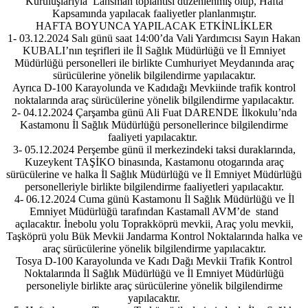
Kuruluşlarıyla Lansman toplantısı düzenlenmiş olup, Hafta
Kapsamında yapılacak faaliyetler planlanmıştır.
HAFTA BOYUNCA YAPILACAK ETKİNLİKLER
1- 03.12.2024 Salı günü saat 14:00’da Vali Yardımcısı Sayın Hakan
KUBALI’nın teşrifleri ile İl Sağlık Müdürlüğü ve İl Emniyet
Müdürlüğü personelleri ile birlikte Cumhuriyet Meydanında araç
sürücülerine yönelik bilgilendirme yapılacaktır.
Ayrıca D-100 Karayolunda ve Kadıdağı Mevkiinde trafik kontrol
noktalarında araç sürücülerine yönelik bilgilendirme yapılacaktır.
2- 04.12.2024 Çarşamba günü Ali Fuat DARENDE İlkokulu’nda
Kastamonu İl Sağlık Müdürlüğü personellerince bilgilendirme
faaliyeti yapılacaktır.
3- 05.12.2024 Perşembe günü il merkezindeki taksi duraklarında,
Kuzeykent TAŞİKO binasında, Kastamonu otogarında araç
sürücülerine ve halka İl Sağlık Müdürlüğü ve İl Emniyet Müdürlüğü
personelleriyle birlikte bilgilendirme faaliyetleri yapılacaktır.
4- 06.12.2024 Cuma günü Kastamonu İl Sağlık Müdürlüğü ve İl
Emniyet Müdürlüğü tarafından Kastamall AVM’de stand
açılacaktır. İnebolu yolu Toprakköprü mevkii, Araç yolu mevkii,
Taşköprü yolu Bük Mevkii Jandarma Kontrol Noktalarında halka ve
araç sürücülerine yönelik bilgilendirme yapılacaktır.
Tosya D-100 Karayolunda ve Kadı Dağı Mevkii Trafik Kontrol
Noktalarında İl Sağlık Müdürlüğü ve İl Emniyet Müdürlüğü
personeliyle birlikte araç sürücülerine yönelik bilgilendirme
yapılacaktır.