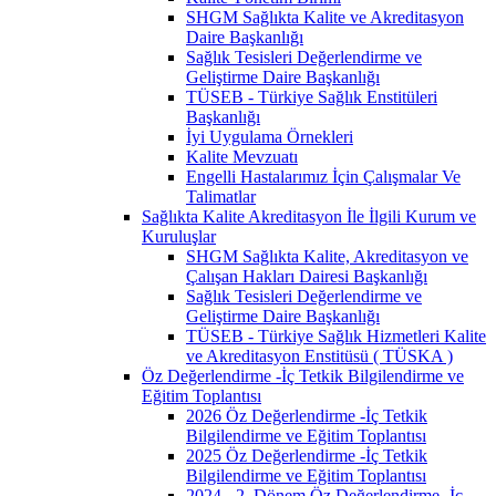
SHGM Sağlıkta Kalite ve Akreditasyon
Daire Başkanlığı
Sağlık Tesisleri Değerlendirme ve
Geliştirme Daire Başkanlığı
TÜSEB - Türkiye Sağlık Enstitüleri
Başkanlığı
İyi Uygulama Örnekleri
Kalite Mevzuatı
Engelli Hastalarımız İçin Çalışmalar Ve
Talimatlar
Sağlıkta Kalite Akreditasyon İle İlgili Kurum ve
Kuruluşlar
SHGM Sağlıkta Kalite, Akreditasyon ve
Çalışan Hakları Dairesi Başkanlığı
Sağlık Tesisleri Değerlendirme ve
Geliştirme Daire Başkanlığı
TÜSEB - Türkiye Sağlık Hizmetleri Kalite
ve Akreditasyon Enstitüsü ( TÜSKA )
Öz Değerlendirme -İç Tetkik Bilgilendirme ve
Eğitim Toplantısı
2026 Öz Değerlendirme -İç Tetkik
Bilgilendirme ve Eğitim Toplantısı
2025 Öz Değerlendirme -İç Tetkik
Bilgilendirme ve Eğitim Toplantısı
2024 - 2. Dönem Öz Değerlendirme -İç