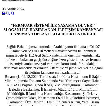
03 Aralık 2024
“FERMUAR SİSTEMİ İLE YAŞAMA YOL VER!”
SLOGANI İLE HAZIRLANAN İLETİŞİM KAMPANYASI
LANSMAN TOPLANTISI GERÇEKLEŞTİRİLDİ
Sağlık Bakanlığımız tarafından Aralık ayının ilk haftası “01-07
Aralık Acil Sağlık Hizmetleri Haftası” olarak belirlenmesi
münasebetiyle 112 Acil Sağlık sisteminin önemini vurgulamak,
trafikte ambulansın geçiş önceliğine özen gösterilmesi ve fermuar
sistemiyle ambulansa yol verilmesi konusunda farkındalığın
artırılması amacıyla “Fermuar Sistemi ile Yaşama Yol Ver!” sloganı
ile iletişim kampanyası hazırlanmıştır.
Bu amaçla 02.12.2024 Tarihi saat: 14:00’da Kastamonu İl Sağlık
Müdürlüğümüz Toplantı Salonunda Vali Yardımcısı Sayın Hakan
KUBALI başkanlığında İl Sağlık Müdürlüğümüz, Kastamonu
Belediye Başkanlığı, İl Emniyet Müdürlüğü, İl Milli Eğitim
Müdürlüğü, İl Jandarma Komutanlığı, Kastamonu Şoförler ve
Otomobilciler Odası, Kastamonu Özel Halk Otobüsü İşletmesi,
Kastamonu Özel Motorlu Taşıt Sürücüleri Kursu, Yerel Basın