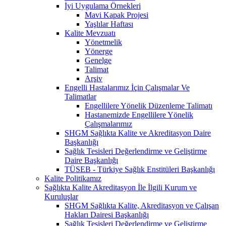
İyi Uygulama Örnekleri
Mavi Kapak Projesi
Yaşlılar Haftası
Kalite Mevzuatı
Yönetmelik
Yönerge
Genelge
Talimat
Arşiv
Engelli Hastalarımız İçin Çalışmalar Ve
Talimatlar
Engellilere Yönelik Düzenleme Talimatı
Hastanemizde Engellilere Yönelik
Çalışmalarımız
SHGM Sağlıkta Kalite ve Akreditasyon Daire
Başkanlığı
Sağlık Tesisleri Değerlendirme ve Geliştirme
Daire Başkanlığı
TÜSEB - Türkiye Sağlık Enstitüleri Başkanlığı
Kalite Politikamız
Sağlıkta Kalite Akreditasyon İle İlgili Kurum ve
Kuruluşlar
SHGM Sağlıkta Kalite, Akreditasyon ve Çalışan
Hakları Dairesi Başkanlığı
Sağlık Tesisleri Değerlendirme ve Geliştirme