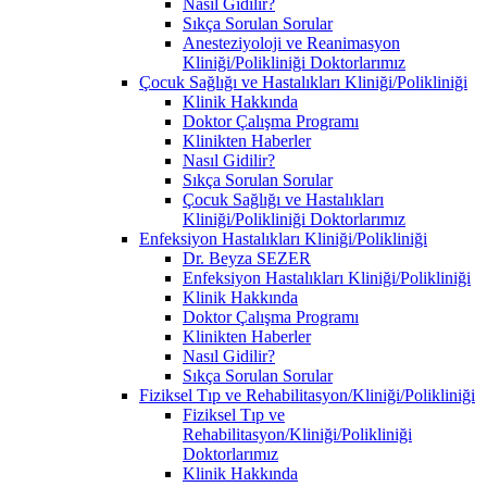
Nasıl Gidilir?
Sıkça Sorulan Sorular
Anesteziyoloji ve Reanimasyon
Kliniği/Polikliniği Doktorlarımız
Çocuk Sağlığı ve Hastalıkları Kliniği/Polikliniği
Klinik Hakkında
Doktor Çalışma Programı
Klinikten Haberler
Nasıl Gidilir?
Sıkça Sorulan Sorular
Çocuk Sağlığı ve Hastalıkları
Kliniği/Polikliniği Doktorlarımız
Enfeksiyon Hastalıkları Kliniği/Polikliniği
Dr. Beyza SEZER
Enfeksiyon Hastalıkları Kliniği/Polikliniği
Klinik Hakkında
Doktor Çalışma Programı
Klinikten Haberler
Nasıl Gidilir?
Sıkça Sorulan Sorular
Fiziksel Tıp ve Rehabilitasyon/Kliniği/Polikliniği
Fiziksel Tıp ve
Rehabilitasyon/Kliniği/Polikliniği
Doktorlarımız
Klinik Hakkında