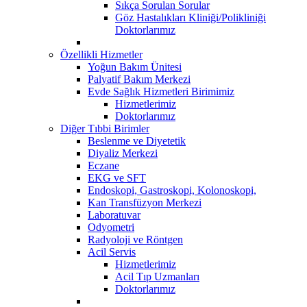
Sıkça Sorulan Sorular
Göz Hastalıkları Kliniği/Polikliniği
Doktorlarımız
Özellikli Hizmetler
Yoğun Bakım Ünitesi
Palyatif Bakım Merkezi
Evde Sağlık Hizmetleri Birimimiz
Hizmetlerimiz
Doktorlarımız
Diğer Tıbbi Birimler
Beslenme ve Diyetetik
Diyaliz Merkezi
Eczane
EKG ve SFT
Endoskopi, Gastroskopi, Kolonoskopi,
Kan Transfüzyon Merkezi
Laboratuvar
Odyometri
Radyoloji ve Röntgen
Acil Servis
Hizmetlerimiz
Acil Tıp Uzmanları
Doktorlarımız