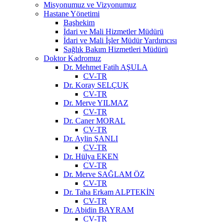
Misyonumuz ve Vizyonumuz
Hastane Yönetimi
Başhekim
İdari ve Mali Hizmetler Müdürü
İdari ve Mali İşler Müdür Yardımcısı
Sağlık Bakım Hizmetleri Müdürü
Doktor Kadromuz
Dr. Mehmet Fatih AŞULA
CV-TR
Dr. Koray SELÇUK
CV-TR
Dr. Merve YILMAZ
CV-TR
Dr. Caner MORAL
CV-TR
Dr. Aylin ŞANLI
CV-TR
Dr. Hülya EKEN
CV-TR
Dr. Merve SAĞLAM ÖZ
CV-TR
Dr. Taha Erkam ALPTEKİN
CV-TR
Dr. Abidin BAYRAM
CV-TR