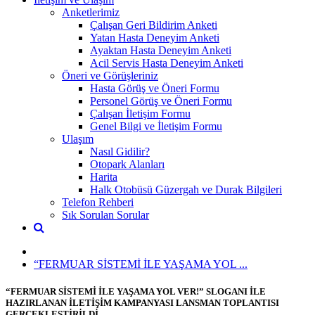
Anketlerimiz
Çalışan Geri Bildirim Anketi
Yatan Hasta Deneyim Anketi
Ayaktan Hasta Deneyim Anketi
Acil Servis Hasta Deneyim Anketi
Öneri ve Görüşleriniz
Hasta Görüş ve Öneri Formu
Personel Görüş ve Öneri Formu
Çalışan İletişim Formu
Genel Bilgi ve İletişim Formu
Ulaşım
Nasıl Gidilir?
Otopark Alanları
Harita
Halk Otobüsü Güzergah ve Durak Bilgileri
Telefon Rehberi
Sık Sorulan Sorular
“FERMUAR SİSTEMİ İLE YAŞAMA YOL ...
“FERMUAR SİSTEMİ İLE YAŞAMA YOL VER!” SLOGANI İLE
HAZIRLANAN İLETİŞİM KAMPANYASI LANSMAN TOPLANTISI
GERÇEKLEŞTİRİLDİ