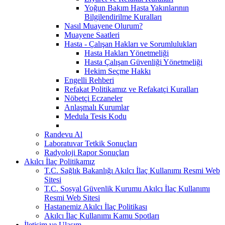
Yoğun Bakım Hasta Yakınlarının
Bilgilendirilme Kuralları
Nasıl Muayene Olurum?
Muayene Saatleri
Hasta - Çalışan Hakları ve Sorumlulukları
Hasta Hakları Yönetmeliği
Hasta Çalışan Güvenliği Yönetmeliği
Hekim Seçme Hakkı
Engelli Rehberi
Refakat Politikamız ve Refakatçi Kuralları
Nöbetçi Eczaneler
Anlaşmalı Kurumlar
Medula Tesis Kodu
Randevu Al
Laboratuvar Tetkik Sonuçları
Radyoloji Rapor Sonuçları
Akılcı İlaç Politikamız
T.C. Sağlık Bakanlığı Akılcı İlaç Kullanımı Resmi Web
Sitesi
T.C. Sosyal Güvenlik Kurumu Akılcı İlaç Kullanımı
Resmi Web Sitesi
Hastanemiz Akılcı İlaç Politikası
Akılcı İlaç Kullanımı Kamu Spotları
İletişim ve Ulaşım