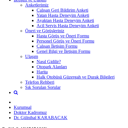
Anketlerimiz
Çalışan Geri Bildirim Anketi
Yatan Hasta Deneyim Anketi
Ayaktan Hasta Deneyim Anketi
Acil Servis Hasta Deneyim Anketi
Öneri ve Görüşleriniz
Hasta Görüş ve Öneri Formu
Personel Görüş ve Öneri Formu
Çalışan İletişim Formu
Genel Bilgi ve İletişim Formu
Ulaşım
Nasıl Gidilir?
Otopark Alanları
Harita
Halk Otobüsü Güzergah ve Durak Bilgileri
Telefon Rehberi
Sık Sorulan Sorular
Kurumsal
Doktor Kadromuz
Dr. Gülnihal KARABACAK