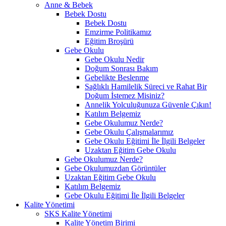
Anne & Bebek
Bebek Dostu
Bebek Dostu
Emzirme Politikamız
Eğitim Broşürü
Gebe Okulu
Gebe Okulu Nedir
Doğum Sonrası Bakım
Gebelikte Beslenme
Sağlıklı Hamilelik Süreci ve Rahat Bir
Doğum İstemez Misiniz?
Annelik Yolculuğunuza Güvenle Çıkın!
Katılım Belgemiz
Gebe Okulumuz Nerde?
Gebe Okulu Çalışmalarımız
Gebe Okulu Eğitimi İle İlgili Belgeler
Uzaktan Eğitim Gebe Okulu
Gebe Okulumuz Nerde?
Gebe Okulumuzdan Görüntüler
Uzaktan Eğitim Gebe Okulu
Katılım Belgemiz
Gebe Okulu Eğitimi İle İlgili Belgeler
Kalite Yönetimi
SKS Kalite Yönetimi
Kalite Yönetim Birimi