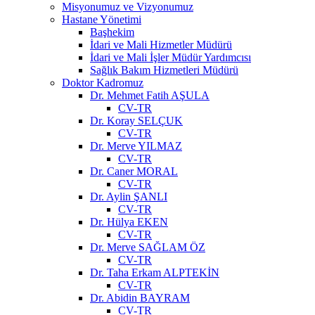
Misyonumuz ve Vizyonumuz
Hastane Yönetimi
Başhekim
İdari ve Mali Hizmetler Müdürü
İdari ve Mali İşler Müdür Yardımcısı
Sağlık Bakım Hizmetleri Müdürü
Doktor Kadromuz
Dr. Mehmet Fatih AŞULA
CV-TR
Dr. Koray SELÇUK
CV-TR
Dr. Merve YILMAZ
CV-TR
Dr. Caner MORAL
CV-TR
Dr. Aylin ŞANLI
CV-TR
Dr. Hülya EKEN
CV-TR
Dr. Merve SAĞLAM ÖZ
CV-TR
Dr. Taha Erkam ALPTEKİN
CV-TR
Dr. Abidin BAYRAM
CV-TR