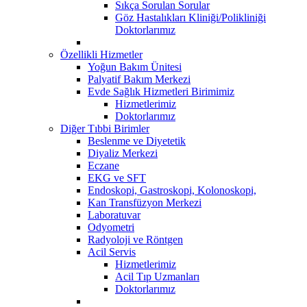
Sıkça Sorulan Sorular
Göz Hastalıkları Kliniği/Polikliniği
Doktorlarımız
Özellikli Hizmetler
Yoğun Bakım Ünitesi
Palyatif Bakım Merkezi
Evde Sağlık Hizmetleri Birimimiz
Hizmetlerimiz
Doktorlarımız
Diğer Tıbbi Birimler
Beslenme ve Diyetetik
Diyaliz Merkezi
Eczane
EKG ve SFT
Endoskopi, Gastroskopi, Kolonoskopi,
Kan Transfüzyon Merkezi
Laboratuvar
Odyometri
Radyoloji ve Röntgen
Acil Servis
Hizmetlerimiz
Acil Tıp Uzmanları
Doktorlarımız