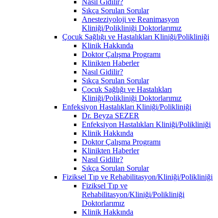
Nasıl Gidilir?
Sıkça Sorulan Sorular
Anesteziyoloji ve Reanimasyon
Kliniği/Polikliniği Doktorlarımız
Çocuk Sağlığı ve Hastalıkları Kliniği/Polikliniği
Klinik Hakkında
Doktor Çalışma Programı
Klinikten Haberler
Nasıl Gidilir?
Sıkça Sorulan Sorular
Çocuk Sağlığı ve Hastalıkları
Kliniği/Polikliniği Doktorlarımız
Enfeksiyon Hastalıkları Kliniği/Polikliniği
Dr. Beyza SEZER
Enfeksiyon Hastalıkları Kliniği/Polikliniği
Klinik Hakkında
Doktor Çalışma Programı
Klinikten Haberler
Nasıl Gidilir?
Sıkça Sorulan Sorular
Fiziksel Tıp ve Rehabilitasyon/Kliniği/Polikliniği
Fiziksel Tıp ve
Rehabilitasyon/Kliniği/Polikliniği
Doktorlarımız
Klinik Hakkında