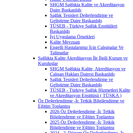
SHGM Sağlıkta Kalite ve Akreditasyon
Daire Başkanlığı
Sağlık Tesisleri Değerlendirme ve
Geliştirme Daire Başkanlığı
TÜSEB - Türkiye Sağlık Enstitüleri
Başkanlığı
İyi Uygulama Örnekleri
Kalite Mevzuatı
Engelli Hastalarımız İçin Çalışmalar Ve
Talimatlar
Sağlıkta Kalite Akreditasyon İle İlgili Kurum ve
Kuruluşlar
SHGM Sağlıkta Kalite, Akreditasyon ve
Çalışan Hakları Dairesi Başkanlığı
Sağlık Tesisleri Değerlendirme ve
Geliştirme Daire Başkanlığı
TÜSEB - Türkiye Sağlık Hizmetleri Kalite
ve Akreditasyon Enstitüsü ( TÜSKA )
Öz Değerlendirme -İç Tetkik Bilgilendirme ve
Eğitim Toplantısı
2026 Öz Değerlendirme -İç Tetkik
Bilgilendirme ve Eğitim Toplantısı
2025 Öz Değerlendirme -İç Tetkik
Bilgilendirme ve Eğitim Toplantısı
2024 - 2. Dönem Öz Değerlendirme -İç