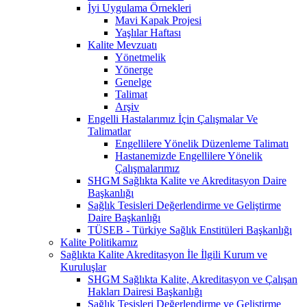
İyi Uygulama Örnekleri
Mavi Kapak Projesi
Yaşlılar Haftası
Kalite Mevzuatı
Yönetmelik
Yönerge
Genelge
Talimat
Arşiv
Engelli Hastalarımız İçin Çalışmalar Ve
Talimatlar
Engellilere Yönelik Düzenleme Talimatı
Hastanemizde Engellilere Yönelik
Çalışmalarımız
SHGM Sağlıkta Kalite ve Akreditasyon Daire
Başkanlığı
Sağlık Tesisleri Değerlendirme ve Geliştirme
Daire Başkanlığı
TÜSEB - Türkiye Sağlık Enstitüleri Başkanlığı
Kalite Politikamız
Sağlıkta Kalite Akreditasyon İle İlgili Kurum ve
Kuruluşlar
SHGM Sağlıkta Kalite, Akreditasyon ve Çalışan
Hakları Dairesi Başkanlığı
Sağlık Tesisleri Değerlendirme ve Geliştirme