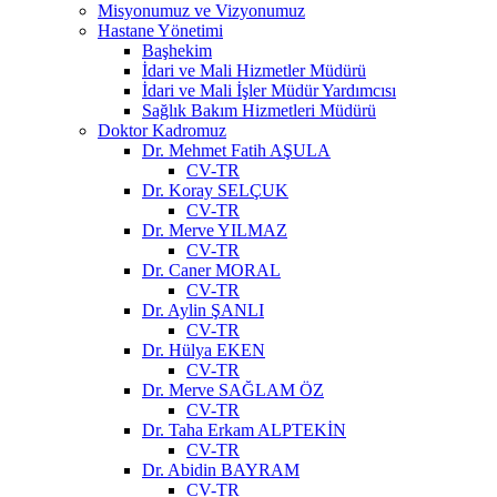
Misyonumuz ve Vizyonumuz
Hastane Yönetimi
Başhekim
İdari ve Mali Hizmetler Müdürü
İdari ve Mali İşler Müdür Yardımcısı
Sağlık Bakım Hizmetleri Müdürü
Doktor Kadromuz
Dr. Mehmet Fatih AŞULA
CV-TR
Dr. Koray SELÇUK
CV-TR
Dr. Merve YILMAZ
CV-TR
Dr. Caner MORAL
CV-TR
Dr. Aylin ŞANLI
CV-TR
Dr. Hülya EKEN
CV-TR
Dr. Merve SAĞLAM ÖZ
CV-TR
Dr. Taha Erkam ALPTEKİN
CV-TR
Dr. Abidin BAYRAM
CV-TR