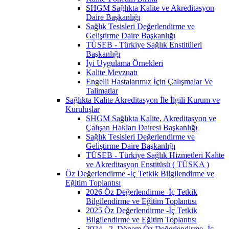
SHGM Sağlıkta Kalite ve Akreditasyon
Daire Başkanlığı
Sağlık Tesisleri Değerlendirme ve
Geliştirme Daire Başkanlığı
TÜSEB - Türkiye Sağlık Enstitüleri
Başkanlığı
İyi Uygulama Örnekleri
Kalite Mevzuatı
Engelli Hastalarımız İçin Çalışmalar Ve
Talimatlar
Sağlıkta Kalite Akreditasyon İle İlgili Kurum ve
Kuruluşlar
SHGM Sağlıkta Kalite, Akreditasyon ve
Çalışan Hakları Dairesi Başkanlığı
Sağlık Tesisleri Değerlendirme ve
Geliştirme Daire Başkanlığı
TÜSEB - Türkiye Sağlık Hizmetleri Kalite
ve Akreditasyon Enstitüsü ( TÜSKA )
Öz Değerlendirme -İç Tetkik Bilgilendirme ve
Eğitim Toplantısı
2026 Öz Değerlendirme -İç Tetkik
Bilgilendirme ve Eğitim Toplantısı
2025 Öz Değerlendirme -İç Tetkik
Bilgilendirme ve Eğitim Toplantısı
2024 - 2. Dönem Öz Değerlendirme -İç