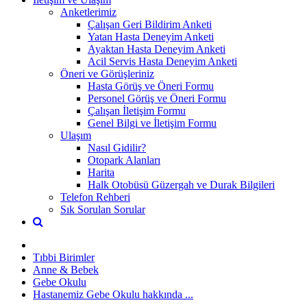
Anketlerimiz
Çalışan Geri Bildirim Anketi
Yatan Hasta Deneyim Anketi
Ayaktan Hasta Deneyim Anketi
Acil Servis Hasta Deneyim Anketi
Öneri ve Görüşleriniz
Hasta Görüş ve Öneri Formu
Personel Görüş ve Öneri Formu
Çalışan İletişim Formu
Genel Bilgi ve İletişim Formu
Ulaşım
Nasıl Gidilir?
Otopark Alanları
Harita
Halk Otobüsü Güzergah ve Durak Bilgileri
Telefon Rehberi
Sık Sorulan Sorular
Tıbbi Birimler
Anne & Bebek
Gebe Okulu
Hastanemiz Gebe Okulu hakkında ...