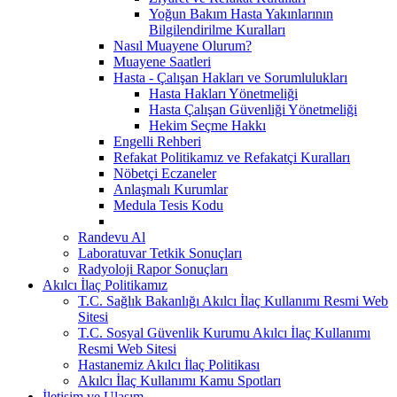
Yoğun Bakım Hasta Yakınlarının
Bilgilendirilme Kuralları
Nasıl Muayene Olurum?
Muayene Saatleri
Hasta - Çalışan Hakları ve Sorumlulukları
Hasta Hakları Yönetmeliği
Hasta Çalışan Güvenliği Yönetmeliği
Hekim Seçme Hakkı
Engelli Rehberi
Refakat Politikamız ve Refakatçi Kuralları
Nöbetçi Eczaneler
Anlaşmalı Kurumlar
Medula Tesis Kodu
Randevu Al
Laboratuvar Tetkik Sonuçları
Radyoloji Rapor Sonuçları
Akılcı İlaç Politikamız
T.C. Sağlık Bakanlığı Akılcı İlaç Kullanımı Resmi Web
Sitesi
T.C. Sosyal Güvenlik Kurumu Akılcı İlaç Kullanımı
Resmi Web Sitesi
Hastanemiz Akılcı İlaç Politikası
Akılcı İlaç Kullanımı Kamu Spotları
İletişim ve Ulaşım