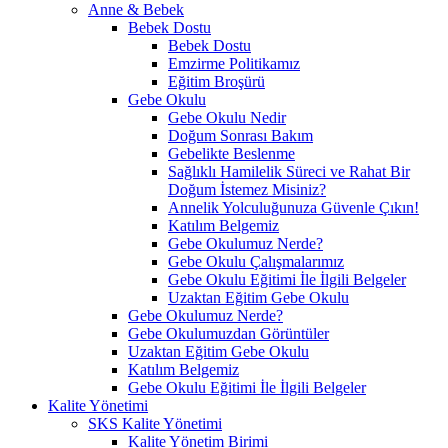
Anne & Bebek
Bebek Dostu
Bebek Dostu
Emzirme Politikamız
Eğitim Broşürü
Gebe Okulu
Gebe Okulu Nedir
Doğum Sonrası Bakım
Gebelikte Beslenme
Sağlıklı Hamilelik Süreci ve Rahat Bir
Doğum İstemez Misiniz?
Annelik Yolculuğunuza Güvenle Çıkın!
Katılım Belgemiz
Gebe Okulumuz Nerde?
Gebe Okulu Çalışmalarımız
Gebe Okulu Eğitimi İle İlgili Belgeler
Uzaktan Eğitim Gebe Okulu
Gebe Okulumuz Nerde?
Gebe Okulumuzdan Görüntüler
Uzaktan Eğitim Gebe Okulu
Katılım Belgemiz
Gebe Okulu Eğitimi İle İlgili Belgeler
Kalite Yönetimi
SKS Kalite Yönetimi
Kalite Yönetim Birimi