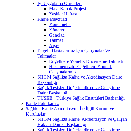
İyi Uygulama Örnekleri
Mavi Kapak Projesi
Yaşlılar Haftası
Kalite Mevzuatı
Yönetmelik
Yönerge
Genelge
Talimat
Arşiv
Engelli Hastalarımız İçin Çalışmalar Ve
Talimatlar
Engellilere Yönelik Düzenleme Talimatı
Hastanemizde Engellilere Yönelik
Çalışmalarımız
SHGM Sağlıkta Kalite ve Akreditasyon Daire
Başkanlığı
Sağlık Tesisleri Değerlendirme ve Geliştirme
Daire Başkanlığı
TÜSEB - Türkiye Sağlık Enstitüleri Başkanlığı
Kalite Politikamız
Sağlıkta Kalite Akreditasyon İle İlgili Kurum ve
Kuruluşlar
SHGM Sağlıkta Kalite, Akreditasyon ve Çalışan
Hakları Dairesi Başkanlığı
Sağlık Tesisleri Değerlendirme ve Geliştirme