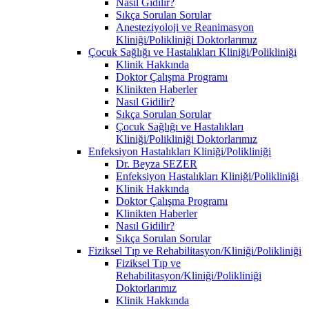
Nasıl Gidilir?
Sıkça Sorulan Sorular
Anesteziyoloji ve Reanimasyon
Kliniği/Polikliniği Doktorlarımız
Çocuk Sağlığı ve Hastalıkları Kliniği/Polikliniği
Klinik Hakkında
Doktor Çalışma Programı
Klinikten Haberler
Nasıl Gidilir?
Sıkça Sorulan Sorular
Çocuk Sağlığı ve Hastalıkları
Kliniği/Polikliniği Doktorlarımız
Enfeksiyon Hastalıkları Kliniği/Polikliniği
Dr. Beyza SEZER
Enfeksiyon Hastalıkları Kliniği/Polikliniği
Klinik Hakkında
Doktor Çalışma Programı
Klinikten Haberler
Nasıl Gidilir?
Sıkça Sorulan Sorular
Fiziksel Tıp ve Rehabilitasyon/Kliniği/Polikliniği
Fiziksel Tıp ve
Rehabilitasyon/Kliniği/Polikliniği
Doktorlarımız
Klinik Hakkında