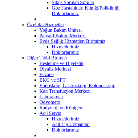
Sıkça Sorulan Sorular
Göz Hastalıkları Kliniği/Polikliniği
Doktorlarımız
Özellikli Hizmetler
Yoğun Bakım Ünitesi
Palyatif Bakım Merkezi
Evde Sağlık Hizmetleri Birimimiz
Hizmetlerimiz
Doktorlarımız
Diğer Tıbbi Birimler
Beslenme ve Diyetetik
Diyaliz Merkezi
Eczane
EKG ve SFT
Endoskopi, Gastroskopi, Kolonoskopi,
Kan Transfüzyon Merkezi
Laboratuvar
Odyometri
Radyoloji ve Röntgen
Acil Servis
Hizmetlerimiz
Acil Tıp Uzmanları
Doktorlarımız