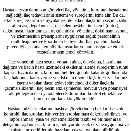
Hastane eczacılarımızın görevleri ilaç yönetimi, kurumun hastalarına
sağladığı ilaç tedavilerinin sistemi ve süreçlerini içine alır. Bu da,
etkin süreç tasarımı ve uygulaması ile tedavi ilaçlarının seçimi, satın
alınması, depolanması, reçetelenmesi/hekim istemi (order),
dağıtılması, hazırlanması, uygulanması, yönetimi, dökümantasyonu,
ve izlenmesinin prensiplerini uygulayan sağlık personelinin
multidisipliner ve koordineli faaliyetidir. İlaç yönetimi hasta
güvenliği açısından en büyük unsurdur ve bunu organize etmek
eczacılarımızın temel görevidir.
İlaç yönetimi; ilacı seçme ve satın alma, depolama, hazırlama,
dağıtma ve ilacın hasta üzerindeki etkilerini izleme süreçlerinin tümü
kapsar. Eczacılarımız kurumun belirlediği politikalar doğrultusunda
ilaç hakkında karar verme yetkisi olan önemli kişidir. Eczacılarımız
istemi yapılan ilacın tedavi sürecindeki diğer ilaçlarla
geçimsizliklerini, ilaç-besin etkileşimlerini, mevcut veya potansiyel
alerjik tepkimeleri yaratabilecek durumları kontrol etmekle ve
bunları raporlamakla yükümlüdür.
Hastanemiz eczacılarının başlıca görevlerinden bazıları ise stok
kontrolü, ilaç grupları için verilerin toplanması değerlendirilmesi ve
raporlanması, yasa ve yönetmeliklerin takibi ve birimler arası
iletişimin sağlanması, kurum içinde yürütülecek eczane uygulama ve
çalışma prosedürlerinin hazırlanması ve uygulanabilirliğinin