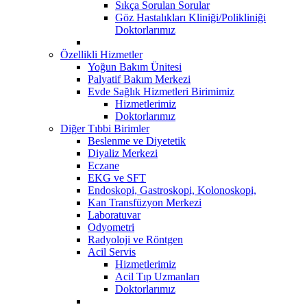
Sıkça Sorulan Sorular
Göz Hastalıkları Kliniği/Polikliniği
Doktorlarımız
Özellikli Hizmetler
Yoğun Bakım Ünitesi
Palyatif Bakım Merkezi
Evde Sağlık Hizmetleri Birimimiz
Hizmetlerimiz
Doktorlarımız
Diğer Tıbbi Birimler
Beslenme ve Diyetetik
Diyaliz Merkezi
Eczane
EKG ve SFT
Endoskopi, Gastroskopi, Kolonoskopi,
Kan Transfüzyon Merkezi
Laboratuvar
Odyometri
Radyoloji ve Röntgen
Acil Servis
Hizmetlerimiz
Acil Tıp Uzmanları
Doktorlarımız