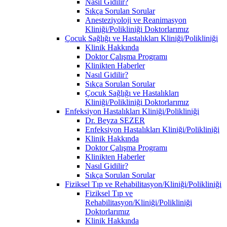
Nasıl Gidilir?
Sıkça Sorulan Sorular
Anesteziyoloji ve Reanimasyon
Kliniği/Polikliniği Doktorlarımız
Çocuk Sağlığı ve Hastalıkları Kliniği/Polikliniği
Klinik Hakkında
Doktor Çalışma Programı
Klinikten Haberler
Nasıl Gidilir?
Sıkça Sorulan Sorular
Çocuk Sağlığı ve Hastalıkları
Kliniği/Polikliniği Doktorlarımız
Enfeksiyon Hastalıkları Kliniği/Polikliniği
Dr. Beyza SEZER
Enfeksiyon Hastalıkları Kliniği/Polikliniği
Klinik Hakkında
Doktor Çalışma Programı
Klinikten Haberler
Nasıl Gidilir?
Sıkça Sorulan Sorular
Fiziksel Tıp ve Rehabilitasyon/Kliniği/Polikliniği
Fiziksel Tıp ve
Rehabilitasyon/Kliniği/Polikliniği
Doktorlarımız
Klinik Hakkında