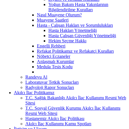
Yoğun Bakım Hasta Yakınlarının
Bilgilendirilme Kuralları
Nasıl Muayene Olurum?
Muayene Saatleri
Hasta - Çalışan Hakları ve Sorumlulukları
Hasta Hakları Yönetmeliği
Hasta Çalışan Güvenliği Yönetmeliği
Hekim Seçme Hakkı
Engelli Rehberi
Refakat Politikamız ve Refakatçi Kuralları
Nöbetçi Eczaneler
Anlaşmalı Kurumlar
Medula Tesis Kodu
Randevu Al
Laboratuvar Tetkik Sonuçları
Radyoloji Rapor Sonuçları
Akılcı İlaç Politikamız
T.C. Sağlık Bakanlığı Akılcı İlaç Kullanımı Resmi Web
Sitesi
T.C. Sosyal Güvenlik Kurumu Akılcı İlaç Kullanımı
Resmi Web Sitesi
Hastanemiz Akılcı İlaç Politikası
Akılcı İlaç Kullanımı Kamu Spotları
İletişim ve Ulaşım