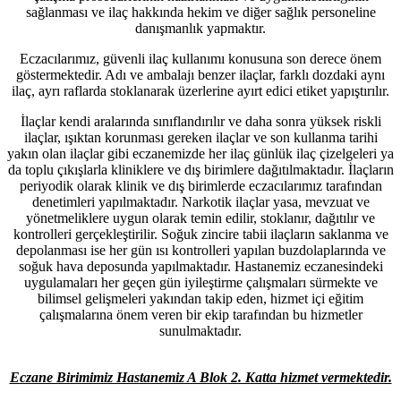
sağlanması ve ilaç hakkında hekim ve diğer sağlık personeline
danışmanlık yapmaktır.
Eczacılarımız, güvenli ilaç kullanımı konusuna son derece önem
göstermektedir. Adı ve ambalajı benzer ilaçlar, farklı dozdaki aynı
ilaç, ayrı raflarda stoklanarak üzerlerine ayırt edici etiket yapıştırılır.
İlaçlar kendi aralarında sınıflandırılır ve daha sonra yüksek riskli
ilaçlar, ışıktan korunması gereken ilaçlar ve son kullanma tarihi
yakın olan ilaçlar gibi eczanemizde her ilaç günlük ilaç çizelgeleri ya
da toplu çıkışlarla kliniklere ve dış birimlere dağıtılmaktadır. İlaçların
periyodik olarak klinik ve dış birimlerde eczacılarımız tarafından
denetimleri yapılmaktadır. Narkotik ilaçlar yasa, mevzuat ve
yönetmeliklere uygun olarak temin edilir, stoklanır, dağıtılır ve
kontrolleri gerçekleştirilir. Soğuk zincire tabii ilaçların saklanma ve
depolanması ise her gün ısı kontrolleri yapılan buzdolaplarında ve
soğuk hava deposunda yapılmaktadır. Hastanemiz eczanesindeki
uygulamaları her geçen gün iyileştirme çalışmaları sürmekte ve
bilimsel gelişmeleri yakından takip eden, hizmet içi eğitim
çalışmalarına önem veren bir ekip tarafından bu hizmetler
sunulmaktadır.
Eczane Birimimiz Hastanemiz A Blok 2. Katta hizmet vermektedir.