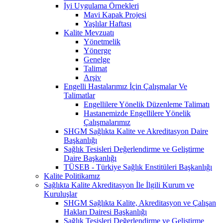
İyi Uygulama Örnekleri
Mavi Kapak Projesi
Yaşlılar Haftası
Kalite Mevzuatı
Yönetmelik
Yönerge
Genelge
Talimat
Arşiv
Engelli Hastalarımız İçin Çalışmalar Ve
Talimatlar
Engellilere Yönelik Düzenleme Talimatı
Hastanemizde Engellilere Yönelik
Çalışmalarımız
SHGM Sağlıkta Kalite ve Akreditasyon Daire
Başkanlığı
Sağlık Tesisleri Değerlendirme ve Geliştirme
Daire Başkanlığı
TÜSEB - Türkiye Sağlık Enstitüleri Başkanlığı
Kalite Politikamız
Sağlıkta Kalite Akreditasyon İle İlgili Kurum ve
Kuruluşlar
SHGM Sağlıkta Kalite, Akreditasyon ve Çalışan
Hakları Dairesi Başkanlığı
Sağlık Tesisleri Değerlendirme ve Geliştirme