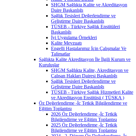
SHGM Sağlıkta Kalite ve Akreditasyon
Daire Başkanlığı
Sağlık Tesisleri Değerlendirme ve
Geliştirme Daire Başkanlığı
TÜSEB - Türkiye Sağlık Enstitüleri
Başkanlığı
İyi Uygulama Örnekleri
Kalite Mevzuatı
Engelli Hastalarımız İçin Çalışmalar Ve
Talimatlar
Sağlıkta Kalite Akreditasyon İle İlgili Kurum ve
Kuruluşlar
SHGM Sağlıkta Kalite, Akreditasyon ve
Çalışan Hakları Dairesi Başkanlığı
Sağlık Tesisleri Değerlendirme ve
Geliştirme Daire Başkanlığı
TÜSEB - Türkiye Sağlık Hizmetleri Kalite
ve Akreditasyon Enstitüsü ( TÜSKA )
Öz Değerlendirme -İç Tetkik Bilgilendirme ve
Eğitim Toplantısı
2026 Öz Değerlendirme -İç Tetkik
Bilgilendirme ve Eğitim Toplantısı
2025 Öz Değerlendirme -İç Tetkik
Bilgilendirme ve Eğitim Toplantısı
2024 - 2. Dönem Öz Değerlendirme -İç