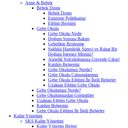
Anne & Bebek
Bebek Dostu
Bebek Dostu
Emzirme Politikamız
Eğitim Broşürü
Gebe Okulu
Gebe Okulu Nedir
Doğum Sonrası Bakım
Gebelikte Beslenme
Sağlıklı Hamilelik Süreci ve Rahat Bir
Doğum İstemez Misiniz?
Annelik Yolculuğunuza Güvenle Çıkın!
Katılım Belgemiz
Gebe Okulumuz Nerde?
Gebe Okulu Çalışmalarımız
Gebe Okulu Eğitimi İle İlgili Belgeler
Uzaktan Eğitim Gebe Okulu
Gebe Okulumuz Nerde?
Gebe Okulumuzdan Görüntüler
Uzaktan Eğitim Gebe Okulu
Katılım Belgemiz
Gebe Okulu Eğitimi İle İlgili Belgeler
Kalite Yönetimi
SKS Kalite Yönetimi
Kalite Yönetim Birimi