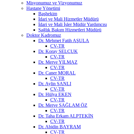
Misyonumuz ve Vizyonumuz
Hastane Yönetimi
Başhekim
İdari ve Mali Hizmetler Müdürü
İdari ve Mali İşler Müdür Yardımcısı
Sağlık Bakım Hizmetleri Müdürü
Doktor Kadromuz
Dr. Mehmet Fatih AŞULA
CV-TR
Dr. Koray SELÇUK
CV-TR
Dr. Merve YILMAZ
CV-TR
Dr. Caner MORAL
CV-TR
Dr. Aylin ŞANLI
CV-TR
Dr. Hülya EKEN
CV-TR
Dr. Merve SAĞLAM ÖZ
CV-TR
Dr. Taha Erkam ALPTEKİN
CV-TR
Dr. Abidin BAYRAM
CV-TR