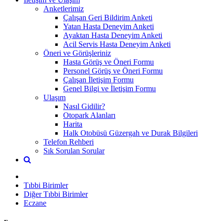
Anketlerimiz
Çalışan Geri Bildirim Anketi
Yatan Hasta Deneyim Anketi
Ayaktan Hasta Deneyim Anketi
Acil Servis Hasta Deneyim Anketi
Öneri ve Görüşleriniz
Hasta Görüş ve Öneri Formu
Personel Görüş ve Öneri Formu
Çalışan İletişim Formu
Genel Bilgi ve İletişim Formu
Ulaşım
Nasıl Gidilir?
Otopark Alanları
Harita
Halk Otobüsü Güzergah ve Durak Bilgileri
Telefon Rehberi
Sık Sorulan Sorular
Tıbbi Birimler
Diğer Tıbbi Birimler
Eczane