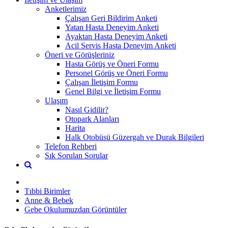
Anketlerimiz
Çalışan Geri Bildirim Anketi
Yatan Hasta Deneyim Anketi
Ayaktan Hasta Deneyim Anketi
Acil Servis Hasta Deneyim Anketi
Öneri ve Görüşleriniz
Hasta Görüş ve Öneri Formu
Personel Görüş ve Öneri Formu
Çalışan İletişim Formu
Genel Bilgi ve İletişim Formu
Ulaşım
Nasıl Gidilir?
Otopark Alanları
Harita
Halk Otobüsü Güzergah ve Durak Bilgileri
Telefon Rehberi
Sık Sorulan Sorular
Tıbbi Birimler
Anne & Bebek
Gebe Okulumuzdan Görüntüler