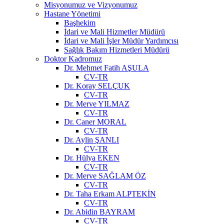
Misyonumuz ve Vizyonumuz
Hastane Yönetimi
Başhekim
İdari ve Mali Hizmetler Müdürü
İdari ve Mali İşler Müdür Yardımcısı
Sağlık Bakım Hizmetleri Müdürü
Doktor Kadromuz
Dr. Mehmet Fatih AŞULA
CV-TR
Dr. Koray SELÇUK
CV-TR
Dr. Merve YILMAZ
CV-TR
Dr. Caner MORAL
CV-TR
Dr. Aylin ŞANLI
CV-TR
Dr. Hülya EKEN
CV-TR
Dr. Merve SAĞLAM ÖZ
CV-TR
Dr. Taha Erkam ALPTEKİN
CV-TR
Dr. Abidin BAYRAM
CV-TR