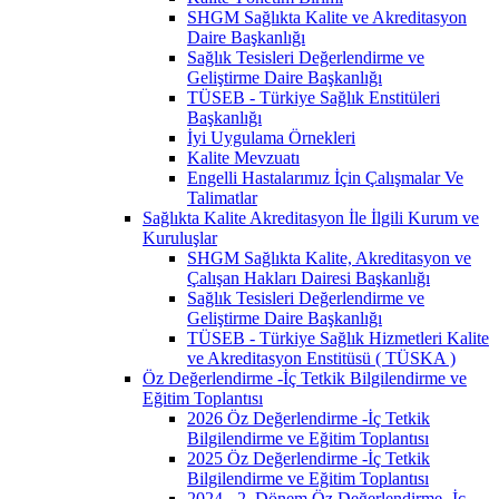
SHGM Sağlıkta Kalite ve Akreditasyon
Daire Başkanlığı
Sağlık Tesisleri Değerlendirme ve
Geliştirme Daire Başkanlığı
TÜSEB - Türkiye Sağlık Enstitüleri
Başkanlığı
İyi Uygulama Örnekleri
Kalite Mevzuatı
Engelli Hastalarımız İçin Çalışmalar Ve
Talimatlar
Sağlıkta Kalite Akreditasyon İle İlgili Kurum ve
Kuruluşlar
SHGM Sağlıkta Kalite, Akreditasyon ve
Çalışan Hakları Dairesi Başkanlığı
Sağlık Tesisleri Değerlendirme ve
Geliştirme Daire Başkanlığı
TÜSEB - Türkiye Sağlık Hizmetleri Kalite
ve Akreditasyon Enstitüsü ( TÜSKA )
Öz Değerlendirme -İç Tetkik Bilgilendirme ve
Eğitim Toplantısı
2026 Öz Değerlendirme -İç Tetkik
Bilgilendirme ve Eğitim Toplantısı
2025 Öz Değerlendirme -İç Tetkik
Bilgilendirme ve Eğitim Toplantısı
2024 - 2. Dönem Öz Değerlendirme -İç