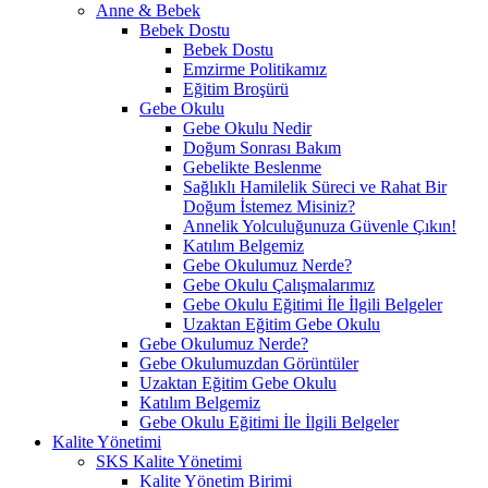
Anne & Bebek
Bebek Dostu
Bebek Dostu
Emzirme Politikamız
Eğitim Broşürü
Gebe Okulu
Gebe Okulu Nedir
Doğum Sonrası Bakım
Gebelikte Beslenme
Sağlıklı Hamilelik Süreci ve Rahat Bir
Doğum İstemez Misiniz?
Annelik Yolculuğunuza Güvenle Çıkın!
Katılım Belgemiz
Gebe Okulumuz Nerde?
Gebe Okulu Çalışmalarımız
Gebe Okulu Eğitimi İle İlgili Belgeler
Uzaktan Eğitim Gebe Okulu
Gebe Okulumuz Nerde?
Gebe Okulumuzdan Görüntüler
Uzaktan Eğitim Gebe Okulu
Katılım Belgemiz
Gebe Okulu Eğitimi İle İlgili Belgeler
Kalite Yönetimi
SKS Kalite Yönetimi
Kalite Yönetim Birimi