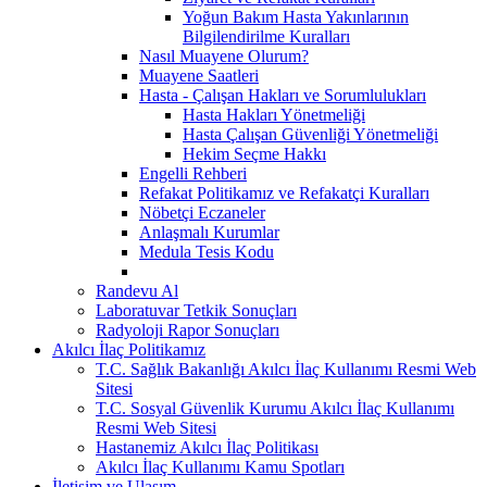
Yoğun Bakım Hasta Yakınlarının
Bilgilendirilme Kuralları
Nasıl Muayene Olurum?
Muayene Saatleri
Hasta - Çalışan Hakları ve Sorumlulukları
Hasta Hakları Yönetmeliği
Hasta Çalışan Güvenliği Yönetmeliği
Hekim Seçme Hakkı
Engelli Rehberi
Refakat Politikamız ve Refakatçi Kuralları
Nöbetçi Eczaneler
Anlaşmalı Kurumlar
Medula Tesis Kodu
Randevu Al
Laboratuvar Tetkik Sonuçları
Radyoloji Rapor Sonuçları
Akılcı İlaç Politikamız
T.C. Sağlık Bakanlığı Akılcı İlaç Kullanımı Resmi Web
Sitesi
T.C. Sosyal Güvenlik Kurumu Akılcı İlaç Kullanımı
Resmi Web Sitesi
Hastanemiz Akılcı İlaç Politikası
Akılcı İlaç Kullanımı Kamu Spotları
İletişim ve Ulaşım