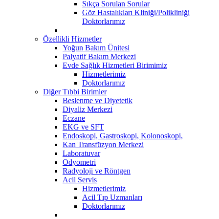
Sıkça Sorulan Sorular
Göz Hastalıkları Kliniği/Polikliniği
Doktorlarımız
Özellikli Hizmetler
Yoğun Bakım Ünitesi
Palyatif Bakım Merkezi
Evde Sağlık Hizmetleri Birimimiz
Hizmetlerimiz
Doktorlarımız
Diğer Tıbbi Birimler
Beslenme ve Diyetetik
Diyaliz Merkezi
Eczane
EKG ve SFT
Endoskopi, Gastroskopi, Kolonoskopi,
Kan Transfüzyon Merkezi
Laboratuvar
Odyometri
Radyoloji ve Röntgen
Acil Servis
Hizmetlerimiz
Acil Tıp Uzmanları
Doktorlarımız