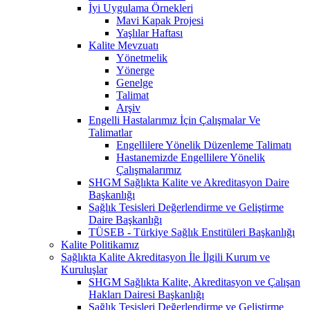
İyi Uygulama Örnekleri
Mavi Kapak Projesi
Yaşlılar Haftası
Kalite Mevzuatı
Yönetmelik
Yönerge
Genelge
Talimat
Arşiv
Engelli Hastalarımız İçin Çalışmalar Ve
Talimatlar
Engellilere Yönelik Düzenleme Talimatı
Hastanemizde Engellilere Yönelik
Çalışmalarımız
SHGM Sağlıkta Kalite ve Akreditasyon Daire
Başkanlığı
Sağlık Tesisleri Değerlendirme ve Geliştirme
Daire Başkanlığı
TÜSEB - Türkiye Sağlık Enstitüleri Başkanlığı
Kalite Politikamız
Sağlıkta Kalite Akreditasyon İle İlgili Kurum ve
Kuruluşlar
SHGM Sağlıkta Kalite, Akreditasyon ve Çalışan
Hakları Dairesi Başkanlığı
Sağlık Tesisleri Değerlendirme ve Geliştirme