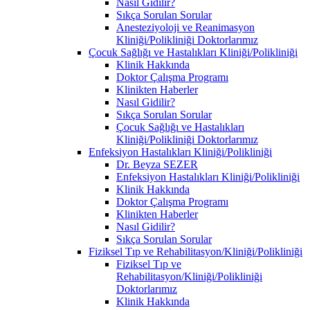
Nasıl Gidilir?
Sıkça Sorulan Sorular
Anesteziyoloji ve Reanimasyon
Kliniği/Polikliniği Doktorlarımız
Çocuk Sağlığı ve Hastalıkları Kliniği/Polikliniği
Klinik Hakkında
Doktor Çalışma Programı
Klinikten Haberler
Nasıl Gidilir?
Sıkça Sorulan Sorular
Çocuk Sağlığı ve Hastalıkları
Kliniği/Polikliniği Doktorlarımız
Enfeksiyon Hastalıkları Kliniği/Polikliniği
Dr. Beyza SEZER
Enfeksiyon Hastalıkları Kliniği/Polikliniği
Klinik Hakkında
Doktor Çalışma Programı
Klinikten Haberler
Nasıl Gidilir?
Sıkça Sorulan Sorular
Fiziksel Tıp ve Rehabilitasyon/Kliniği/Polikliniği
Fiziksel Tıp ve
Rehabilitasyon/Kliniği/Polikliniği
Doktorlarımız
Klinik Hakkında