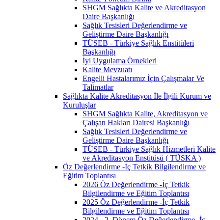
SHGM Sağlıkta Kalite ve Akreditasyon
Daire Başkanlığı
Sağlık Tesisleri Değerlendirme ve
Geliştirme Daire Başkanlığı
TÜSEB - Türkiye Sağlık Enstitüleri
Başkanlığı
İyi Uygulama Örnekleri
Kalite Mevzuatı
Engelli Hastalarımız İçin Çalışmalar Ve
Talimatlar
Sağlıkta Kalite Akreditasyon İle İlgili Kurum ve
Kuruluşlar
SHGM Sağlıkta Kalite, Akreditasyon ve
Çalışan Hakları Dairesi Başkanlığı
Sağlık Tesisleri Değerlendirme ve
Geliştirme Daire Başkanlığı
TÜSEB - Türkiye Sağlık Hizmetleri Kalite
ve Akreditasyon Enstitüsü ( TÜSKA )
Öz Değerlendirme -İç Tetkik Bilgilendirme ve
Eğitim Toplantısı
2026 Öz Değerlendirme -İç Tetkik
Bilgilendirme ve Eğitim Toplantısı
2025 Öz Değerlendirme -İç Tetkik
Bilgilendirme ve Eğitim Toplantısı
2024 - 2. Dönem Öz Değerlendirme -İç