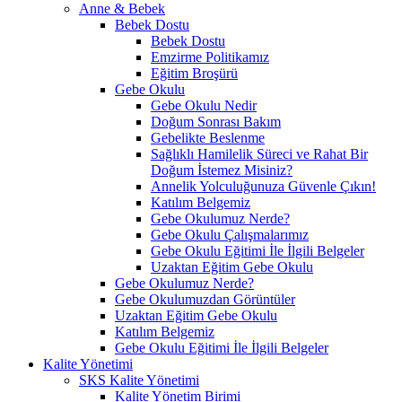
Anne & Bebek
Bebek Dostu
Bebek Dostu
Emzirme Politikamız
Eğitim Broşürü
Gebe Okulu
Gebe Okulu Nedir
Doğum Sonrası Bakım
Gebelikte Beslenme
Sağlıklı Hamilelik Süreci ve Rahat Bir
Doğum İstemez Misiniz?
Annelik Yolculuğunuza Güvenle Çıkın!
Katılım Belgemiz
Gebe Okulumuz Nerde?
Gebe Okulu Çalışmalarımız
Gebe Okulu Eğitimi İle İlgili Belgeler
Uzaktan Eğitim Gebe Okulu
Gebe Okulumuz Nerde?
Gebe Okulumuzdan Görüntüler
Uzaktan Eğitim Gebe Okulu
Katılım Belgemiz
Gebe Okulu Eğitimi İle İlgili Belgeler
Kalite Yönetimi
SKS Kalite Yönetimi
Kalite Yönetim Birimi