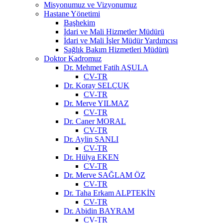
Misyonumuz ve Vizyonumuz
Hastane Yönetimi
Başhekim
İdari ve Mali Hizmetler Müdürü
İdari ve Mali İşler Müdür Yardımcısı
Sağlık Bakım Hizmetleri Müdürü
Doktor Kadromuz
Dr. Mehmet Fatih AŞULA
CV-TR
Dr. Koray SELÇUK
CV-TR
Dr. Merve YILMAZ
CV-TR
Dr. Caner MORAL
CV-TR
Dr. Aylin ŞANLI
CV-TR
Dr. Hülya EKEN
CV-TR
Dr. Merve SAĞLAM ÖZ
CV-TR
Dr. Taha Erkam ALPTEKİN
CV-TR
Dr. Abidin BAYRAM
CV-TR