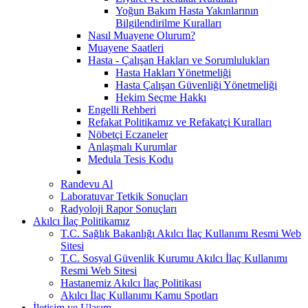
Yoğun Bakım Hasta Yakınlarının
Bilgilendirilme Kuralları
Nasıl Muayene Olurum?
Muayene Saatleri
Hasta - Çalışan Hakları ve Sorumlulukları
Hasta Hakları Yönetmeliği
Hasta Çalışan Güvenliği Yönetmeliği
Hekim Seçme Hakkı
Engelli Rehberi
Refakat Politikamız ve Refakatçi Kuralları
Nöbetçi Eczaneler
Anlaşmalı Kurumlar
Medula Tesis Kodu
Randevu Al
Laboratuvar Tetkik Sonuçları
Radyoloji Rapor Sonuçları
Akılcı İlaç Politikamız
T.C. Sağlık Bakanlığı Akılcı İlaç Kullanımı Resmi Web
Sitesi
T.C. Sosyal Güvenlik Kurumu Akılcı İlaç Kullanımı
Resmi Web Sitesi
Hastanemiz Akılcı İlaç Politikası
Akılcı İlaç Kullanımı Kamu Spotları
İletişim ve Ulaşım