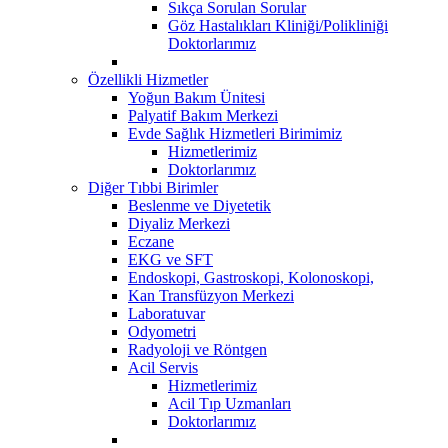
Sıkça Sorulan Sorular
Göz Hastalıkları Kliniği/Polikliniği
Doktorlarımız
Özellikli Hizmetler
Yoğun Bakım Ünitesi
Palyatif Bakım Merkezi
Evde Sağlık Hizmetleri Birimimiz
Hizmetlerimiz
Doktorlarımız
Diğer Tıbbi Birimler
Beslenme ve Diyetetik
Diyaliz Merkezi
Eczane
EKG ve SFT
Endoskopi, Gastroskopi, Kolonoskopi,
Kan Transfüzyon Merkezi
Laboratuvar
Odyometri
Radyoloji ve Röntgen
Acil Servis
Hizmetlerimiz
Acil Tıp Uzmanları
Doktorlarımız