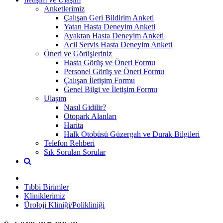
Anketlerimiz
Çalışan Geri Bildirim Anketi
Yatan Hasta Deneyim Anketi
Ayaktan Hasta Deneyim Anketi
Acil Servis Hasta Deneyim Anketi
Öneri ve Görüşleriniz
Hasta Görüş ve Öneri Formu
Personel Görüş ve Öneri Formu
Çalışan İletişim Formu
Genel Bilgi ve İletişim Formu
Ulaşım
Nasıl Gidilir?
Otopark Alanları
Harita
Halk Otobüsü Güzergah ve Durak Bilgileri
Telefon Rehberi
Sık Sorulan Sorular
Tıbbi Birimler
Kliniklerimiz
Üroloji Kliniği/Polikliniği