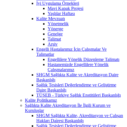
İyi Uygulama Örnekleri
Mavi Kapak Projesi
Yaşlılar Haftası
Kalite Mevzuatı
Yönetmelik
Yönerge
Genelge
Talimat
Arşiv
Engelli Hastalarımız İçin Çalışmalar Ve
Talimatlar
Engellilere Yönelik Düzenleme Talimatı
Hastanemizde Engellilere Yönelik
Çalışmalarımız
SHGM Sağlıkta Kalite ve Akreditasyon Daire
Başkanlığı
Sağlık Tesisleri Değerlendirme ve Geliştirme
Daire Başkanlığı
TÜSEB - Türkiye Sağlık Enstitüleri Başkanlığı
Kalite Politikamız
Sağlıkta Kalite Akreditasyon İle İlgili Kurum ve
Kuruluşlar
SHGM Sağlıkta Kalite, Akreditasyon ve Çalışan
Hakları Dairesi Başkanlığı
Sağlık Tesisleri Değerlendirme ve Geliştirme