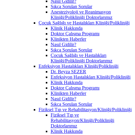
Nasıl Gidilir?
Sıkça Sorulan Sorular
Anesteziyoloji ve Reanimasyon
Kliniği/Polikliniği Doktorlarımız
Çocuk Sağlığı ve Hastalıkları Kliniği/Polikliniği
Klinik Hakkında
Doktor Çalışma Programı
Klinikten Haberler
Nasıl Gidilir?
Sıkça Sorulan Sorular
Çocuk Sağlığı ve Hastalıkları
Kliniği/Polikliniği Doktorlarımız
Enfeksiyon Hastalıkları Kliniği/Polikliniği
Dr. Beyza SEZER
Enfeksiyon Hastalıkları Kliniği/Polikliniği
Klinik Hakkında
Doktor Çalışma Programı
Klinikten Haberler
Nasıl Gidilir?
Sıkça Sorulan Sorular
Fiziksel Tıp ve Rehabilitasyon/Kliniği/Polikliniği
Fiziksel Tıp ve
Rehabilitasyon/Kliniği/Polikliniği
Doktorlarımız
Klinik Hakkında