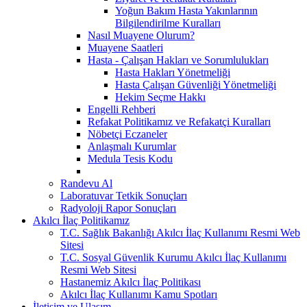
Yoğun Bakım Hasta Yakınlarının
Bilgilendirilme Kuralları
Nasıl Muayene Olurum?
Muayene Saatleri
Hasta - Çalışan Hakları ve Sorumlulukları
Hasta Hakları Yönetmeliği
Hasta Çalışan Güvenliği Yönetmeliği
Hekim Seçme Hakkı
Engelli Rehberi
Refakat Politikamız ve Refakatçi Kuralları
Nöbetçi Eczaneler
Anlaşmalı Kurumlar
Medula Tesis Kodu
Randevu Al
Laboratuvar Tetkik Sonuçları
Radyoloji Rapor Sonuçları
Akılcı İlaç Politikamız
T.C. Sağlık Bakanlığı Akılcı İlaç Kullanımı Resmi Web
Sitesi
T.C. Sosyal Güvenlik Kurumu Akılcı İlaç Kullanımı
Resmi Web Sitesi
Hastanemiz Akılcı İlaç Politikası
Akılcı İlaç Kullanımı Kamu Spotları
İletişim ve Ulaşım