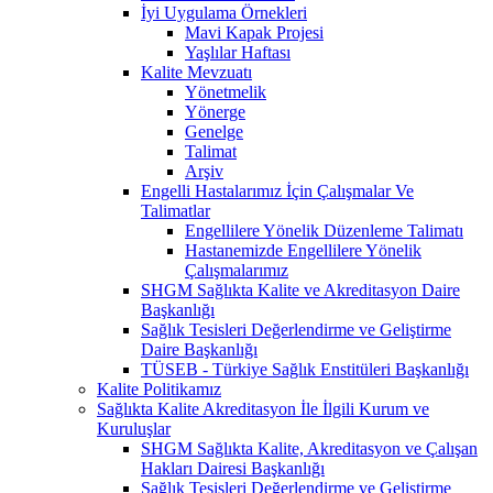
İyi Uygulama Örnekleri
Mavi Kapak Projesi
Yaşlılar Haftası
Kalite Mevzuatı
Yönetmelik
Yönerge
Genelge
Talimat
Arşiv
Engelli Hastalarımız İçin Çalışmalar Ve
Talimatlar
Engellilere Yönelik Düzenleme Talimatı
Hastanemizde Engellilere Yönelik
Çalışmalarımız
SHGM Sağlıkta Kalite ve Akreditasyon Daire
Başkanlığı
Sağlık Tesisleri Değerlendirme ve Geliştirme
Daire Başkanlığı
TÜSEB - Türkiye Sağlık Enstitüleri Başkanlığı
Kalite Politikamız
Sağlıkta Kalite Akreditasyon İle İlgili Kurum ve
Kuruluşlar
SHGM Sağlıkta Kalite, Akreditasyon ve Çalışan
Hakları Dairesi Başkanlığı
Sağlık Tesisleri Değerlendirme ve Geliştirme