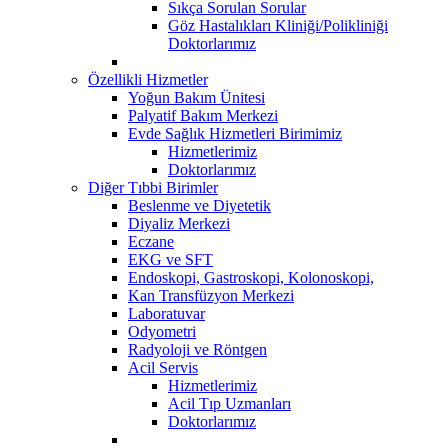
Sıkça Sorulan Sorular
Göz Hastalıkları Kliniği/Polikliniği
Doktorlarımız
Özellikli Hizmetler
Yoğun Bakım Ünitesi
Palyatif Bakım Merkezi
Evde Sağlık Hizmetleri Birimimiz
Hizmetlerimiz
Doktorlarımız
Diğer Tıbbi Birimler
Beslenme ve Diyetetik
Diyaliz Merkezi
Eczane
EKG ve SFT
Endoskopi, Gastroskopi, Kolonoskopi,
Kan Transfüzyon Merkezi
Laboratuvar
Odyometri
Radyoloji ve Röntgen
Acil Servis
Hizmetlerimiz
Acil Tıp Uzmanları
Doktorlarımız