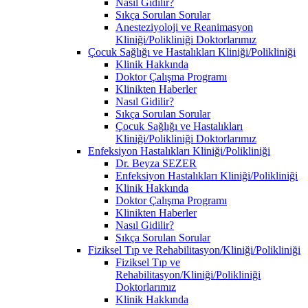
Nasıl Gidilir?
Sıkça Sorulan Sorular
Anesteziyoloji ve Reanimasyon
Kliniği/Polikliniği Doktorlarımız
Çocuk Sağlığı ve Hastalıkları Kliniği/Polikliniği
Klinik Hakkında
Doktor Çalışma Programı
Klinikten Haberler
Nasıl Gidilir?
Sıkça Sorulan Sorular
Çocuk Sağlığı ve Hastalıkları
Kliniği/Polikliniği Doktorlarımız
Enfeksiyon Hastalıkları Kliniği/Polikliniği
Dr. Beyza SEZER
Enfeksiyon Hastalıkları Kliniği/Polikliniği
Klinik Hakkında
Doktor Çalışma Programı
Klinikten Haberler
Nasıl Gidilir?
Sıkça Sorulan Sorular
Fiziksel Tıp ve Rehabilitasyon/Kliniği/Polikliniği
Fiziksel Tıp ve
Rehabilitasyon/Kliniği/Polikliniği
Doktorlarımız
Klinik Hakkında