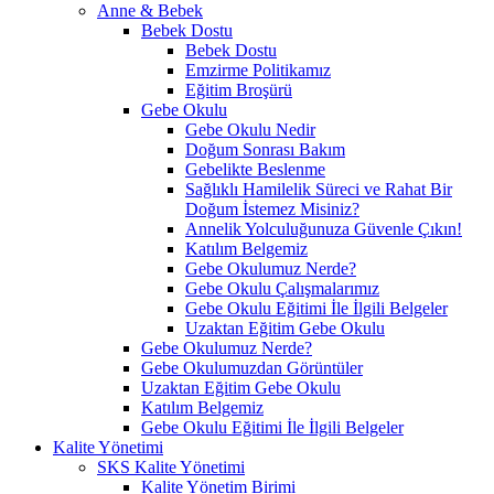
Anne & Bebek
Bebek Dostu
Bebek Dostu
Emzirme Politikamız
Eğitim Broşürü
Gebe Okulu
Gebe Okulu Nedir
Doğum Sonrası Bakım
Gebelikte Beslenme
Sağlıklı Hamilelik Süreci ve Rahat Bir
Doğum İstemez Misiniz?
Annelik Yolculuğunuza Güvenle Çıkın!
Katılım Belgemiz
Gebe Okulumuz Nerde?
Gebe Okulu Çalışmalarımız
Gebe Okulu Eğitimi İle İlgili Belgeler
Uzaktan Eğitim Gebe Okulu
Gebe Okulumuz Nerde?
Gebe Okulumuzdan Görüntüler
Uzaktan Eğitim Gebe Okulu
Katılım Belgemiz
Gebe Okulu Eğitimi İle İlgili Belgeler
Kalite Yönetimi
SKS Kalite Yönetimi
Kalite Yönetim Birimi