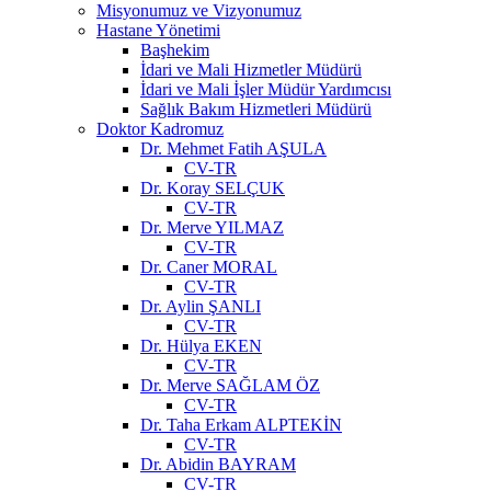
Misyonumuz ve Vizyonumuz
Hastane Yönetimi
Başhekim
İdari ve Mali Hizmetler Müdürü
İdari ve Mali İşler Müdür Yardımcısı
Sağlık Bakım Hizmetleri Müdürü
Doktor Kadromuz
Dr. Mehmet Fatih AŞULA
CV-TR
Dr. Koray SELÇUK
CV-TR
Dr. Merve YILMAZ
CV-TR
Dr. Caner MORAL
CV-TR
Dr. Aylin ŞANLI
CV-TR
Dr. Hülya EKEN
CV-TR
Dr. Merve SAĞLAM ÖZ
CV-TR
Dr. Taha Erkam ALPTEKİN
CV-TR
Dr. Abidin BAYRAM
CV-TR