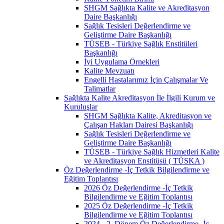
SHGM Sağlıkta Kalite ve Akreditasyon
Daire Başkanlığı
Sağlık Tesisleri Değerlendirme ve
Geliştirme Daire Başkanlığı
TÜSEB - Türkiye Sağlık Enstitüleri
Başkanlığı
İyi Uygulama Örnekleri
Kalite Mevzuatı
Engelli Hastalarımız İçin Çalışmalar Ve
Talimatlar
Sağlıkta Kalite Akreditasyon İle İlgili Kurum ve
Kuruluşlar
SHGM Sağlıkta Kalite, Akreditasyon ve
Çalışan Hakları Dairesi Başkanlığı
Sağlık Tesisleri Değerlendirme ve
Geliştirme Daire Başkanlığı
TÜSEB - Türkiye Sağlık Hizmetleri Kalite
ve Akreditasyon Enstitüsü ( TÜSKA )
Öz Değerlendirme -İç Tetkik Bilgilendirme ve
Eğitim Toplantısı
2026 Öz Değerlendirme -İç Tetkik
Bilgilendirme ve Eğitim Toplantısı
2025 Öz Değerlendirme -İç Tetkik
Bilgilendirme ve Eğitim Toplantısı
2024 - 2. Dönem Öz Değerlendirme -İç