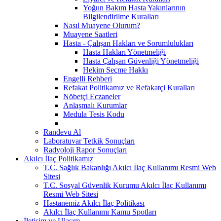
Yoğun Bakım Hasta Yakınlarının
Bilgilendirilme Kuralları
Nasıl Muayene Olurum?
Muayene Saatleri
Hasta - Çalışan Hakları ve Sorumlulukları
Hasta Hakları Yönetmeliği
Hasta Çalışan Güvenliği Yönetmeliği
Hekim Seçme Hakkı
Engelli Rehberi
Refakat Politikamız ve Refakatçi Kuralları
Nöbetçi Eczaneler
Anlaşmalı Kurumlar
Medula Tesis Kodu
Randevu Al
Laboratuvar Tetkik Sonuçları
Radyoloji Rapor Sonuçları
Akılcı İlaç Politikamız
T.C. Sağlık Bakanlığı Akılcı İlaç Kullanımı Resmi Web
Sitesi
T.C. Sosyal Güvenlik Kurumu Akılcı İlaç Kullanımı
Resmi Web Sitesi
Hastanemiz Akılcı İlaç Politikası
Akılcı İlaç Kullanımı Kamu Spotları
İletişim ve Ulaşım