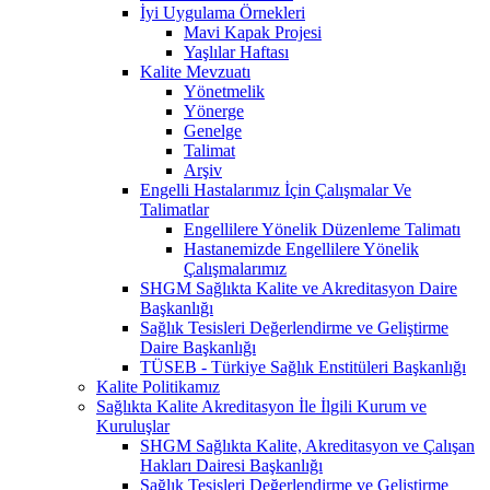
İyi Uygulama Örnekleri
Mavi Kapak Projesi
Yaşlılar Haftası
Kalite Mevzuatı
Yönetmelik
Yönerge
Genelge
Talimat
Arşiv
Engelli Hastalarımız İçin Çalışmalar Ve
Talimatlar
Engellilere Yönelik Düzenleme Talimatı
Hastanemizde Engellilere Yönelik
Çalışmalarımız
SHGM Sağlıkta Kalite ve Akreditasyon Daire
Başkanlığı
Sağlık Tesisleri Değerlendirme ve Geliştirme
Daire Başkanlığı
TÜSEB - Türkiye Sağlık Enstitüleri Başkanlığı
Kalite Politikamız
Sağlıkta Kalite Akreditasyon İle İlgili Kurum ve
Kuruluşlar
SHGM Sağlıkta Kalite, Akreditasyon ve Çalışan
Hakları Dairesi Başkanlığı
Sağlık Tesisleri Değerlendirme ve Geliştirme