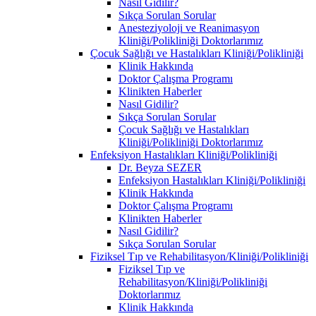
Nasıl Gidilir?
Sıkça Sorulan Sorular
Anesteziyoloji ve Reanimasyon
Kliniği/Polikliniği Doktorlarımız
Çocuk Sağlığı ve Hastalıkları Kliniği/Polikliniği
Klinik Hakkında
Doktor Çalışma Programı
Klinikten Haberler
Nasıl Gidilir?
Sıkça Sorulan Sorular
Çocuk Sağlığı ve Hastalıkları
Kliniği/Polikliniği Doktorlarımız
Enfeksiyon Hastalıkları Kliniği/Polikliniği
Dr. Beyza SEZER
Enfeksiyon Hastalıkları Kliniği/Polikliniği
Klinik Hakkında
Doktor Çalışma Programı
Klinikten Haberler
Nasıl Gidilir?
Sıkça Sorulan Sorular
Fiziksel Tıp ve Rehabilitasyon/Kliniği/Polikliniği
Fiziksel Tıp ve
Rehabilitasyon/Kliniği/Polikliniği
Doktorlarımız
Klinik Hakkında