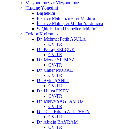
Misyonumuz ve Vizyonumuz
Hastane Yönetimi
Başhekim
İdari ve Mali Hizmetler Müdürü
İdari ve Mali İşler Müdür Yardımcısı
Sağlık Bakım Hizmetleri Müdürü
Doktor Kadromuz
Dr. Mehmet Fatih AŞULA
CV-TR
Dr. Koray SELÇUK
CV-TR
Dr. Merve YILMAZ
CV-TR
Dr. Caner MORAL
CV-TR
Dr. Aylin ŞANLI
CV-TR
Dr. Hülya EKEN
CV-TR
Dr. Merve SAĞLAM ÖZ
CV-TR
Dr. Taha Erkam ALPTEKİN
CV-TR
Dr. Abidin BAYRAM
CV-TR