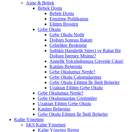
Anne & Bebek
Bebek Dostu
Bebek Dostu
Emzirme Politikamız
Eğitim Broşürü
Gebe Okulu
Gebe Okulu Nedir
Doğum Sonrası Bakım
Gebelikte Beslenme
Sağlıklı Hamilelik Süreci ve Rahat Bir
Doğum İstemez Misiniz?
Annelik Yolculuğunuza Güvenle Çıkın!
Katılım Belgemiz
Gebe Okulumuz Nerde?
Gebe Okulu Çalışmalarımız
Gebe Okulu Eğitimi İle İlgili Belgeler
Uzaktan Eğitim Gebe Okulu
Gebe Okulumuz Nerde?
Gebe Okulumuzdan Görüntüler
Uzaktan Eğitim Gebe Okulu
Katılım Belgemiz
Gebe Okulu Eğitimi İle İlgili Belgeler
Kalite Yönetimi
SKS Kalite Yönetimi
Kalite Yönetim Birimi