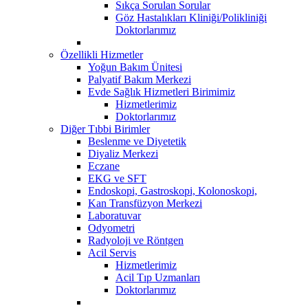
Sıkça Sorulan Sorular
Göz Hastalıkları Kliniği/Polikliniği
Doktorlarımız
Özellikli Hizmetler
Yoğun Bakım Ünitesi
Palyatif Bakım Merkezi
Evde Sağlık Hizmetleri Birimimiz
Hizmetlerimiz
Doktorlarımız
Diğer Tıbbi Birimler
Beslenme ve Diyetetik
Diyaliz Merkezi
Eczane
EKG ve SFT
Endoskopi, Gastroskopi, Kolonoskopi,
Kan Transfüzyon Merkezi
Laboratuvar
Odyometri
Radyoloji ve Röntgen
Acil Servis
Hizmetlerimiz
Acil Tıp Uzmanları
Doktorlarımız