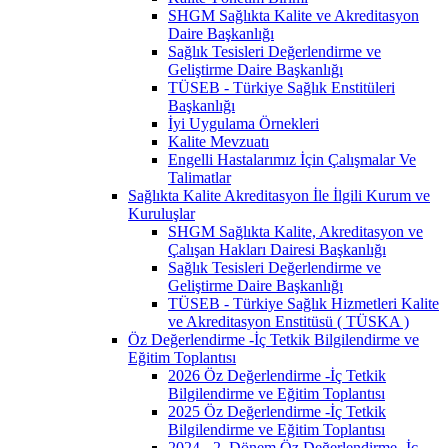
SHGM Sağlıkta Kalite ve Akreditasyon
Daire Başkanlığı
Sağlık Tesisleri Değerlendirme ve
Geliştirme Daire Başkanlığı
TÜSEB - Türkiye Sağlık Enstitüleri
Başkanlığı
İyi Uygulama Örnekleri
Kalite Mevzuatı
Engelli Hastalarımız İçin Çalışmalar Ve
Talimatlar
Sağlıkta Kalite Akreditasyon İle İlgili Kurum ve
Kuruluşlar
SHGM Sağlıkta Kalite, Akreditasyon ve
Çalışan Hakları Dairesi Başkanlığı
Sağlık Tesisleri Değerlendirme ve
Geliştirme Daire Başkanlığı
TÜSEB - Türkiye Sağlık Hizmetleri Kalite
ve Akreditasyon Enstitüsü ( TÜSKA )
Öz Değerlendirme -İç Tetkik Bilgilendirme ve
Eğitim Toplantısı
2026 Öz Değerlendirme -İç Tetkik
Bilgilendirme ve Eğitim Toplantısı
2025 Öz Değerlendirme -İç Tetkik
Bilgilendirme ve Eğitim Toplantısı
2024 - 2. Dönem Öz Değerlendirme -İç