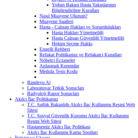
Yoğun Bakım Hasta Yakınlarının
Bilgilendirilme Kuralları
Nasıl Muayene Olurum?
Muayene Saatleri
Hasta - Çalışan Hakları ve Sorumlulukları
Hasta Hakları Yönetmeliği
Hasta Çalışan Güvenliği Yönetmeliği
Hekim Seçme Hakkı
Engelli Rehberi
Refakat Politikamız ve Refakatçi Kuralları
Nöbetçi Eczaneler
Anlaşmalı Kurumlar
Medula Tesis Kodu
Randevu Al
Laboratuvar Tetkik Sonuçları
Radyoloji Rapor Sonuçları
Akılcı İlaç Politikamız
T.C. Sağlık Bakanlığı Akılcı İlaç Kullanımı Resmi Web
Sitesi
T.C. Sosyal Güvenlik Kurumu Akılcı İlaç Kullanımı
Resmi Web Sitesi
Hastanemiz Akılcı İlaç Politikası
Akılcı İlaç Kullanımı Kamu Spotları
İletişim ve Ulaşım