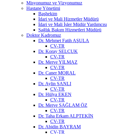
Misyonumuz ve Vizyonumuz
Hastane Yönetimi
Başhekim
İdari ve Mali Hizmetler Müdürü
İdari ve Mali İşler Müdür Yardımcısı
Sağlık Bakım Hizmetleri Müdürü
Doktor Kadromuz
Dr. Mehmet Fatih AŞULA
CV-TR
Dr. Koray SELÇUK
CV-TR
Dr. Merve YILMAZ
CV-TR
Dr. Caner MORAL
CV-TR
Dr. Aylin ŞANLI
CV-TR
Dr. Hülya EKEN
CV-TR
Dr. Merve SAĞLAM ÖZ
CV-TR
Dr. Taha Erkam ALPTEKİN
CV-TR
Dr. Abidin BAYRAM
CV-TR