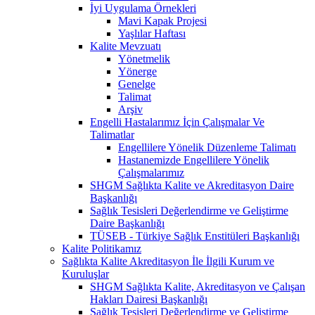
İyi Uygulama Örnekleri
Mavi Kapak Projesi
Yaşlılar Haftası
Kalite Mevzuatı
Yönetmelik
Yönerge
Genelge
Talimat
Arşiv
Engelli Hastalarımız İçin Çalışmalar Ve
Talimatlar
Engellilere Yönelik Düzenleme Talimatı
Hastanemizde Engellilere Yönelik
Çalışmalarımız
SHGM Sağlıkta Kalite ve Akreditasyon Daire
Başkanlığı
Sağlık Tesisleri Değerlendirme ve Geliştirme
Daire Başkanlığı
TÜSEB - Türkiye Sağlık Enstitüleri Başkanlığı
Kalite Politikamız
Sağlıkta Kalite Akreditasyon İle İlgili Kurum ve
Kuruluşlar
SHGM Sağlıkta Kalite, Akreditasyon ve Çalışan
Hakları Dairesi Başkanlığı
Sağlık Tesisleri Değerlendirme ve Geliştirme