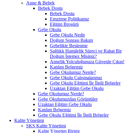
Anne & Bebek
Bebek Dostu
Bebek Dostu
Emzirme Politikamız
Eğitim Broşürü
Gebe Okulu
Gebe Okulu Nedir
Doğum Sonrası Bakım
Gebelikte Beslenme
Sağlıklı Hamilelik Süreci ve Rahat Bir
Doğum İstemez Misiniz?
Annelik Yolculuğunuza Güvenle Çıkın!
Katılım Belgemiz
Gebe Okulumuz Nerde?
Gebe Okulu Çalışmalarımız
Gebe Okulu Eğitimi İle İlgili Belgeler
Uzaktan Eğitim Gebe Okulu
Gebe Okulumuz Nerde?
Gebe Okulumuzdan Görüntüler
Uzaktan Eğitim Gebe Okulu
Katılım Belgemiz
Gebe Okulu Eğitimi İle İlgili Belgeler
Kalite Yönetimi
SKS Kalite Yönetimi
Kalite Yönetim Birimi