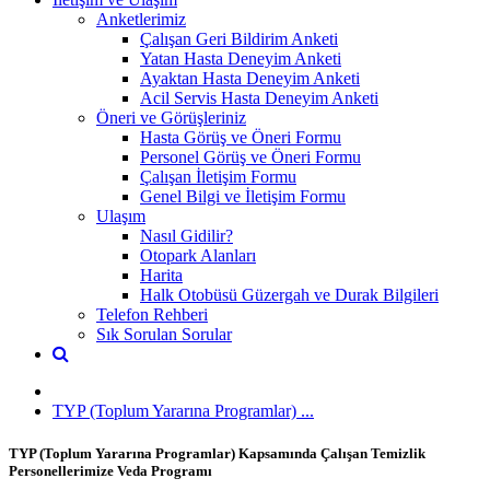
Anketlerimiz
Çalışan Geri Bildirim Anketi
Yatan Hasta Deneyim Anketi
Ayaktan Hasta Deneyim Anketi
Acil Servis Hasta Deneyim Anketi
Öneri ve Görüşleriniz
Hasta Görüş ve Öneri Formu
Personel Görüş ve Öneri Formu
Çalışan İletişim Formu
Genel Bilgi ve İletişim Formu
Ulaşım
Nasıl Gidilir?
Otopark Alanları
Harita
Halk Otobüsü Güzergah ve Durak Bilgileri
Telefon Rehberi
Sık Sorulan Sorular
TYP (Toplum Yararına Programlar) ...
TYP (Toplum Yararına Programlar) Kapsamında Çalışan Temizlik
Personellerimize Veda Programı