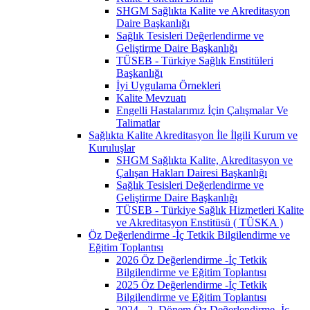
SHGM Sağlıkta Kalite ve Akreditasyon
Daire Başkanlığı
Sağlık Tesisleri Değerlendirme ve
Geliştirme Daire Başkanlığı
TÜSEB - Türkiye Sağlık Enstitüleri
Başkanlığı
İyi Uygulama Örnekleri
Kalite Mevzuatı
Engelli Hastalarımız İçin Çalışmalar Ve
Talimatlar
Sağlıkta Kalite Akreditasyon İle İlgili Kurum ve
Kuruluşlar
SHGM Sağlıkta Kalite, Akreditasyon ve
Çalışan Hakları Dairesi Başkanlığı
Sağlık Tesisleri Değerlendirme ve
Geliştirme Daire Başkanlığı
TÜSEB - Türkiye Sağlık Hizmetleri Kalite
ve Akreditasyon Enstitüsü ( TÜSKA )
Öz Değerlendirme -İç Tetkik Bilgilendirme ve
Eğitim Toplantısı
2026 Öz Değerlendirme -İç Tetkik
Bilgilendirme ve Eğitim Toplantısı
2025 Öz Değerlendirme -İç Tetkik
Bilgilendirme ve Eğitim Toplantısı
2024 - 2. Dönem Öz Değerlendirme -İç