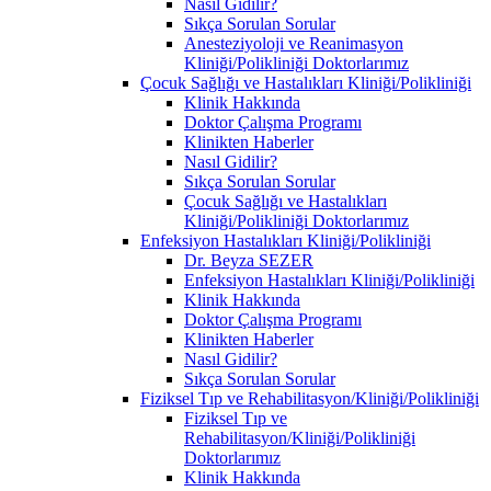
Nasıl Gidilir?
Sıkça Sorulan Sorular
Anesteziyoloji ve Reanimasyon
Kliniği/Polikliniği Doktorlarımız
Çocuk Sağlığı ve Hastalıkları Kliniği/Polikliniği
Klinik Hakkında
Doktor Çalışma Programı
Klinikten Haberler
Nasıl Gidilir?
Sıkça Sorulan Sorular
Çocuk Sağlığı ve Hastalıkları
Kliniği/Polikliniği Doktorlarımız
Enfeksiyon Hastalıkları Kliniği/Polikliniği
Dr. Beyza SEZER
Enfeksiyon Hastalıkları Kliniği/Polikliniği
Klinik Hakkında
Doktor Çalışma Programı
Klinikten Haberler
Nasıl Gidilir?
Sıkça Sorulan Sorular
Fiziksel Tıp ve Rehabilitasyon/Kliniği/Polikliniği
Fiziksel Tıp ve
Rehabilitasyon/Kliniği/Polikliniği
Doktorlarımız
Klinik Hakkında