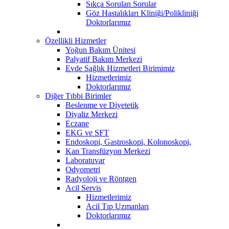
Sıkça Sorulan Sorular
Göz Hastalıkları Kliniği/Polikliniği
Doktorlarımız
Özellikli Hizmetler
Yoğun Bakım Ünitesi
Palyatif Bakım Merkezi
Evde Sağlık Hizmetleri Birimimiz
Hizmetlerimiz
Doktorlarımız
Diğer Tıbbi Birimler
Beslenme ve Diyetetik
Diyaliz Merkezi
Eczane
EKG ve SFT
Endoskopi, Gastroskopi, Kolonoskopi,
Kan Transfüzyon Merkezi
Laboratuvar
Odyometri
Radyoloji ve Röntgen
Acil Servis
Hizmetlerimiz
Acil Tıp Uzmanları
Doktorlarımız