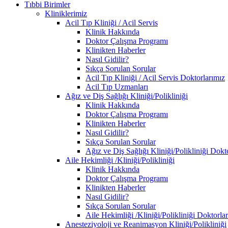
Tıbbi Birimler
Kliniklerimiz
Acil Tıp Kliniği / Acil Servis
Klinik Hakkında
Doktor Çalışma Programı
Klinikten Haberler
Nasıl Gidilir?
Sıkça Sorulan Sorular
Acil Tıp Kliniği / Acil Servis Doktorlarımız
Acil Tıp Uzmanları
Ağız ve Diş Sağlığı Kliniği/Polikliniği
Klinik Hakkında
Doktor Çalışma Programı
Klinikten Haberler
Nasıl Gidilir?
Sıkça Sorulan Sorular
Ağız ve Diş Sağlığı Kliniği/Polikliniği Dokt
Aile Hekimliği /Kliniği/Polikliniği
Klinik Hakkında
Doktor Çalışma Programı
Klinikten Haberler
Nasıl Gidilir?
Sıkça Sorulan Sorular
Aile Hekimliği /Kliniği/Polikliniği Doktorla
Anesteziyoloji ve Reanimasyon Kliniği/Polikliniği