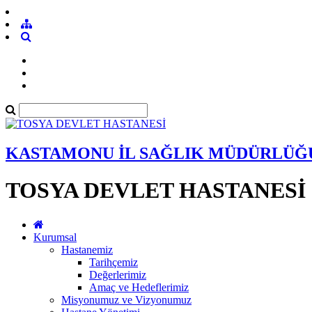
KASTAMONU İL SAĞLIK MÜDÜRLÜĞ
TOSYA DEVLET HASTANESİ
Kurumsal
Hastanemiz
Tarihçemiz
Değerlerimiz
Amaç ve Hedeflerimiz
Misyonumuz ve Vizyonumuz