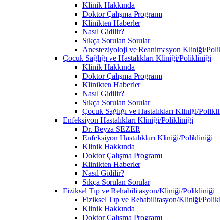
Klinik Hakkında
Doktor Çalışma Programı
Klinikten Haberler
Nasıl Gidilir?
Sıkça Sorulan Sorular
Anesteziyoloji ve Reanimasyon Kliniği/Polik
Çocuk Sağlığı ve Hastalıkları Kliniği/Polikliniği
Klinik Hakkında
Doktor Çalışma Programı
Klinikten Haberler
Nasıl Gidilir?
Sıkça Sorulan Sorular
Çocuk Sağlığı ve Hastalıkları Kliniği/Polikl
Enfeksiyon Hastalıkları Kliniği/Polikliniği
Dr. Beyza SEZER
Enfeksiyon Hastalıkları Kliniği/Polikliniği
Klinik Hakkında
Doktor Çalışma Programı
Klinikten Haberler
Nasıl Gidilir?
Sıkça Sorulan Sorular
Fiziksel Tıp ve Rehabilitasyon/Kliniği/Polikliniği
Fiziksel Tıp ve Rehabilitasyon/Kliniği/Polik
Klinik Hakkında
Doktor Çalışma Programı