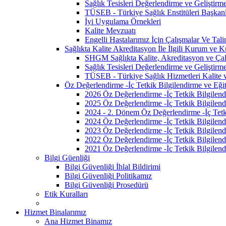
Sağlık Tesisleri Değerlendirme ve Geliştirm
TÜSEB - Türkiye Sağlık Enstitüleri Başkanl
İyi Uygulama Örnekleri
Kalite Mevzuatı
Engelli Hastalarımız İçin Çalışmalar Ve Tali
Sağlıkta Kalite Akreditasyon İle İlgili Kurum ve K
SHGM Sağlıkta Kalite, Akreditasyon ve Çalı
Sağlık Tesisleri Değerlendirme ve Geliştirm
TÜSEB - Türkiye Sağlık Hizmetleri Kalite 
Öz Değerlendirme -İç Tetkik Bilgilendirme ve Eğit
2026 Öz Değerlendirme -İç Tetkik Bilgilend
2025 Öz Değerlendirme -İç Tetkik Bilgilend
2024 - 2. Dönem Öz Değerlendirme -İç Tetki
2024 Öz Değerlendirme -İç Tetkik Bilgilend
2023 Öz Değerlendirme -İç Tetkik Bilgilend
2022 Öz Değerlendirme -İç Tetkik Bilgilend
2021 Öz Değerlendirme -İç Tetkik Bilgilend
Bilgi Güenliği
Bilgi Güvenliği İhlal Bildirimi
Bilgi Güvenliği Politikamız
Bilgi Güvenliği Prosedürü
Etik Kuralları
Hizmet Binalarımız
Ana Hizmet Binamız