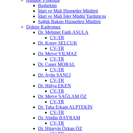
Hastane Yönetimi
Başhekim
İdari ve Mali Hizmetler Müdürü
İdari ve Mali İşler Müdür Yardımcısı
Sağlık Bakım Hizmetleri Müdürü
Doktor Kadromuz
Dr. Mehmet Fatih AŞULA
CV-TR
Dr. Koray SELÇUK
CV-TR
Dr. Merve YILMAZ
CV-TR
Dr. Caner MORAL
CV-TR
Dr. Aylin ŞANLI
CV-TR
Dr. Hülya EKEN
CV-TR
Dr. Merve SAĞLAM ÖZ
CV-TR
Dr. Taha Erkam ALPTEKİN
CV-TR
Dr. Abidin BAYRAM
CV-TR
Dr. Hüseyin Özkan ÖZ