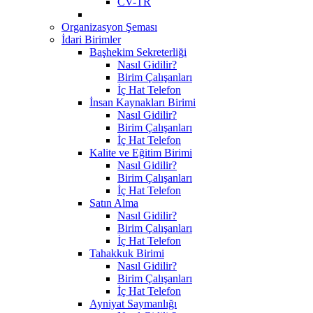
CV-TR
Organizasyon Şeması
İdari Birimler
Başhekim Sekreterliği
Nasıl Gidilir?
Birim Çalışanları
İç Hat Telefon
İnsan Kaynakları Birimi
Nasıl Gidilir?
Birim Çalışanları
İç Hat Telefon
Kalite ve Eğitim Birimi
Nasıl Gidilir?
Birim Çalışanları
İç Hat Telefon
Satın Alma
Nasıl Gidilir?
Birim Çalışanları
İç Hat Telefon
Tahakkuk Birimi
Nasıl Gidilir?
Birim Çalışanları
İç Hat Telefon
Ayniyat Saymanlığı