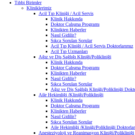
Tıbbi Birimler
Kliniklerimiz
Acil Tıp Kliniği / Acil Servis
Klinik Hakkında
Doktor Çalışma Programı
Klinikten Haberler
Nasıl Gidilir?
Sıkça Sorulan Sorular
Acil Tıp Kliniği / Acil Servis Doktorlarımız
Acil Tıp Uzmanları
Ağız ve Diş Sağlığı Kliniği/Polikliniği
Klinik Hakkında
Doktor Çalışma Programı
Klinikten Haberler
Nasıl Gidilir?
Sıkça Sorulan Sorular
Ağız ve Diş Sağlığı Kliniği/Polikliniği Dokt
Aile Hekimliği /Kliniği/Polikliniği
Klinik Hakkında
Doktor Çalışma Programı
Klinikten Haberler
Nasıl Gidilir?
Sıkça Sorulan Sorular
Aile Hekimliği /Kliniği/Polikliniği Doktorla
Anesteziyoloji ve Reanimasyon Kliniği/Polikliniği