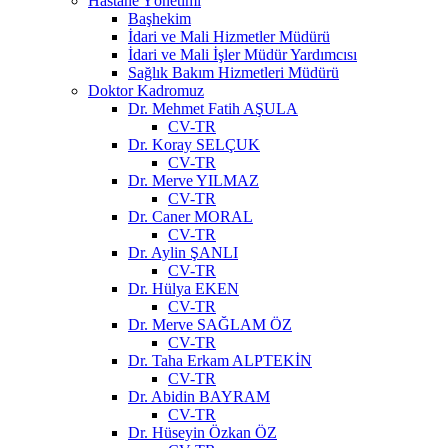
Hastane Yönetimi
Başhekim
İdari ve Mali Hizmetler Müdürü
İdari ve Mali İşler Müdür Yardımcısı
Sağlık Bakım Hizmetleri Müdürü
Doktor Kadromuz
Dr. Mehmet Fatih AŞULA
CV-TR
Dr. Koray SELÇUK
CV-TR
Dr. Merve YILMAZ
CV-TR
Dr. Caner MORAL
CV-TR
Dr. Aylin ŞANLI
CV-TR
Dr. Hülya EKEN
CV-TR
Dr. Merve SAĞLAM ÖZ
CV-TR
Dr. Taha Erkam ALPTEKİN
CV-TR
Dr. Abidin BAYRAM
CV-TR
Dr. Hüseyin Özkan ÖZ