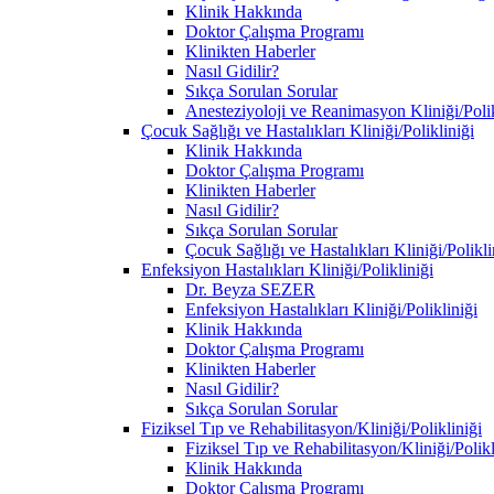
Klinik Hakkında
Doktor Çalışma Programı
Klinikten Haberler
Nasıl Gidilir?
Sıkça Sorulan Sorular
Anesteziyoloji ve Reanimasyon Kliniği/Polik
Çocuk Sağlığı ve Hastalıkları Kliniği/Polikliniği
Klinik Hakkında
Doktor Çalışma Programı
Klinikten Haberler
Nasıl Gidilir?
Sıkça Sorulan Sorular
Çocuk Sağlığı ve Hastalıkları Kliniği/Polikl
Enfeksiyon Hastalıkları Kliniği/Polikliniği
Dr. Beyza SEZER
Enfeksiyon Hastalıkları Kliniği/Polikliniği
Klinik Hakkında
Doktor Çalışma Programı
Klinikten Haberler
Nasıl Gidilir?
Sıkça Sorulan Sorular
Fiziksel Tıp ve Rehabilitasyon/Kliniği/Polikliniği
Fiziksel Tıp ve Rehabilitasyon/Kliniği/Polik
Klinik Hakkında
Doktor Çalışma Programı