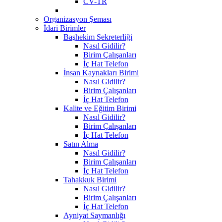
CV-TR
Organizasyon Şeması
İdari Birimler
Başhekim Sekreterliği
Nasıl Gidilir?
Birim Çalışanları
İç Hat Telefon
İnsan Kaynakları Birimi
Nasıl Gidilir?
Birim Çalışanları
İç Hat Telefon
Kalite ve Eğitim Birimi
Nasıl Gidilir?
Birim Çalışanları
İç Hat Telefon
Satın Alma
Nasıl Gidilir?
Birim Çalışanları
İç Hat Telefon
Tahakkuk Birimi
Nasıl Gidilir?
Birim Çalışanları
İç Hat Telefon
Ayniyat Saymanlığı