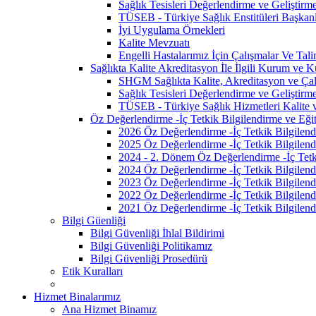
Sağlık Tesisleri Değerlendirme ve Geliştirm
TÜSEB - Türkiye Sağlık Enstitüleri Başkanl
İyi Uygulama Örnekleri
Kalite Mevzuatı
Engelli Hastalarımız İçin Çalışmalar Ve Tali
Sağlıkta Kalite Akreditasyon İle İlgili Kurum ve K
SHGM Sağlıkta Kalite, Akreditasyon ve Çalı
Sağlık Tesisleri Değerlendirme ve Geliştirm
TÜSEB - Türkiye Sağlık Hizmetleri Kalite 
Öz Değerlendirme -İç Tetkik Bilgilendirme ve Eğit
2026 Öz Değerlendirme -İç Tetkik Bilgilend
2025 Öz Değerlendirme -İç Tetkik Bilgilend
2024 - 2. Dönem Öz Değerlendirme -İç Tetki
2024 Öz Değerlendirme -İç Tetkik Bilgilend
2023 Öz Değerlendirme -İç Tetkik Bilgilend
2022 Öz Değerlendirme -İç Tetkik Bilgilend
2021 Öz Değerlendirme -İç Tetkik Bilgilend
Bilgi Güenliği
Bilgi Güvenliği İhlal Bildirimi
Bilgi Güvenliği Politikamız
Bilgi Güvenliği Prosedürü
Etik Kuralları
Hizmet Binalarımız
Ana Hizmet Binamız