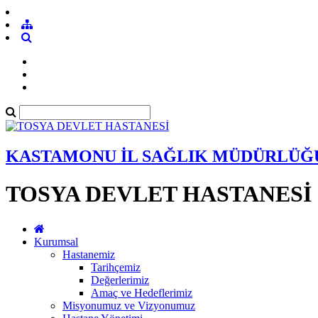
KASTAMONU İL SAĞLIK MÜDÜRLÜĞ
TOSYA DEVLET HASTANESİ
Kurumsal
Hastanemiz
Tarihçemiz
Değerlerimiz
Amaç ve Hedeflerimiz
Misyonumuz ve Vizyonumuz