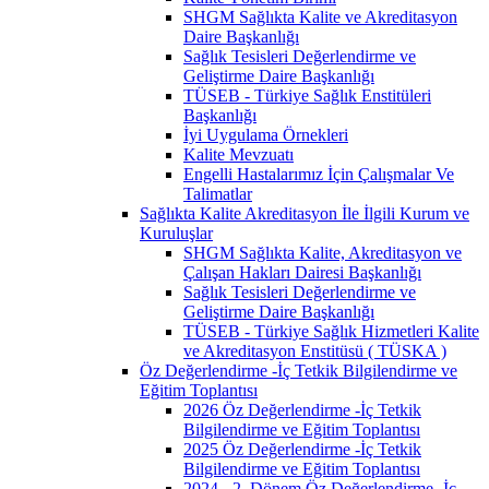
SHGM Sağlıkta Kalite ve Akreditasyon
Daire Başkanlığı
Sağlık Tesisleri Değerlendirme ve
Geliştirme Daire Başkanlığı
TÜSEB - Türkiye Sağlık Enstitüleri
Başkanlığı
İyi Uygulama Örnekleri
Kalite Mevzuatı
Engelli Hastalarımız İçin Çalışmalar Ve
Talimatlar
Sağlıkta Kalite Akreditasyon İle İlgili Kurum ve
Kuruluşlar
SHGM Sağlıkta Kalite, Akreditasyon ve
Çalışan Hakları Dairesi Başkanlığı
Sağlık Tesisleri Değerlendirme ve
Geliştirme Daire Başkanlığı
TÜSEB - Türkiye Sağlık Hizmetleri Kalite
ve Akreditasyon Enstitüsü ( TÜSKA )
Öz Değerlendirme -İç Tetkik Bilgilendirme ve
Eğitim Toplantısı
2026 Öz Değerlendirme -İç Tetkik
Bilgilendirme ve Eğitim Toplantısı
2025 Öz Değerlendirme -İç Tetkik
Bilgilendirme ve Eğitim Toplantısı
2024 - 2. Dönem Öz Değerlendirme -İç