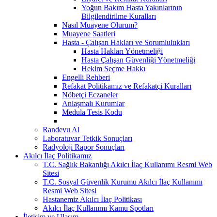
Yoğun Bakım Hasta Yakınlarının
Bilgilendirilme Kuralları
Nasıl Muayene Olurum?
Muayene Saatleri
Hasta - Çalışan Hakları ve Sorumlulukları
Hasta Hakları Yönetmeliği
Hasta Çalışan Güvenliği Yönetmeliği
Hekim Seçme Hakkı
Engelli Rehberi
Refakat Politikamız ve Refakatçi Kuralları
Nöbetçi Eczaneler
Anlaşmalı Kurumlar
Medula Tesis Kodu
Randevu Al
Laboratuvar Tetkik Sonuçları
Radyoloji Rapor Sonuçları
Akılcı İlaç Politikamız
T.C. Sağlık Bakanlığı Akılcı İlaç Kullanımı Resmi Web
Sitesi
T.C. Sosyal Güvenlik Kurumu Akılcı İlaç Kullanımı
Resmi Web Sitesi
Hastanemiz Akılcı İlaç Politikası
Akılcı İlaç Kullanımı Kamu Spotları
İletişim ve Ulaşım