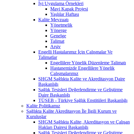
İyi Uygulama Örnekleri
Mavi Kapak Projesi
Yaşlılar Haftası
Kalite Mevzuatı
Yönetmelik
Yönerge
Genelge
Talimat
Arşiv
Engelli Hastalarımız İçin Çalışmalar Ve
Talimatlar
Engellilere Yönelik Düzenleme Talimatı
Hastanemizde Engellilere Yönelik
Çalışmalarımız
SHGM Sağlıkta Kalite ve Akreditasyon Daire
Başkanlığı
Sağlık Tesisleri Değerlendirme ve Geliştirme
Daire Başkanlığı
TÜSEB - Türkiye Sağlık Enstitüleri Başkanlığı
Kalite Politikamız
Sağlıkta Kalite Akreditasyon İle İlgili Kurum ve
Kuruluşlar
SHGM Sağlıkta Kalite, Akreditasyon ve Çalışan
Hakları Dairesi Başkanlığı
Sağlık Tesisleri Değerlendirme ve Geliştirme