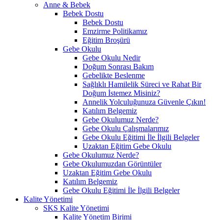
Anne & Bebek
Bebek Dostu
Bebek Dostu
Emzirme Politikamız
Eğitim Broşürü
Gebe Okulu
Gebe Okulu Nedir
Doğum Sonrası Bakım
Gebelikte Beslenme
Sağlıklı Hamilelik Süreci ve Rahat Bir
Doğum İstemez Misiniz?
Annelik Yolculuğunuza Güvenle Çıkın!
Katılım Belgemiz
Gebe Okulumuz Nerde?
Gebe Okulu Çalışmalarımız
Gebe Okulu Eğitimi İle İlgili Belgeler
Uzaktan Eğitim Gebe Okulu
Gebe Okulumuz Nerde?
Gebe Okulumuzdan Görüntüler
Uzaktan Eğitim Gebe Okulu
Katılım Belgemiz
Gebe Okulu Eğitimi İle İlgili Belgeler
Kalite Yönetimi
SKS Kalite Yönetimi
Kalite Yönetim Birimi