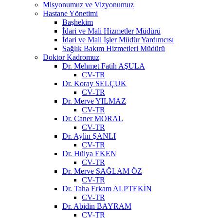
Misyonumuz ve Vizyonumuz
Hastane Yönetimi
Başhekim
İdari ve Mali Hizmetler Müdürü
İdari ve Mali İşler Müdür Yardımcısı
Sağlık Bakım Hizmetleri Müdürü
Doktor Kadromuz
Dr. Mehmet Fatih AŞULA
CV-TR
Dr. Koray SELÇUK
CV-TR
Dr. Merve YILMAZ
CV-TR
Dr. Caner MORAL
CV-TR
Dr. Aylin ŞANLI
CV-TR
Dr. Hülya EKEN
CV-TR
Dr. Merve SAĞLAM ÖZ
CV-TR
Dr. Taha Erkam ALPTEKİN
CV-TR
Dr. Abidin BAYRAM
CV-TR