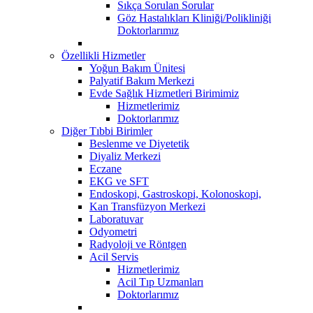
Sıkça Sorulan Sorular
Göz Hastalıkları Kliniği/Polikliniği
Doktorlarımız
Özellikli Hizmetler
Yoğun Bakım Ünitesi
Palyatif Bakım Merkezi
Evde Sağlık Hizmetleri Birimimiz
Hizmetlerimiz
Doktorlarımız
Diğer Tıbbi Birimler
Beslenme ve Diyetetik
Diyaliz Merkezi
Eczane
EKG ve SFT
Endoskopi, Gastroskopi, Kolonoskopi,
Kan Transfüzyon Merkezi
Laboratuvar
Odyometri
Radyoloji ve Röntgen
Acil Servis
Hizmetlerimiz
Acil Tıp Uzmanları
Doktorlarımız