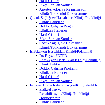
Nasıl Gidilir?
Sıkça Sorulan Sorular
Anesteziyoloji ve Reanimasyon
Kliniği/Polikliniği Doktorlarımız
Çocuk Sağlığı ve Hastalıkları Kliniği/Polikliniği
Klinik Hakkında
Doktor Çalışma Programı
Klinikten Haberler
Nasıl Gidilir?
Sıkça Sorulan Sorular
Çocuk Sağlığı ve Hastalıkları
Kliniği/Polikliniği Doktorlarımız
Enfeksiyon Hastalıkları Kliniği/Polikliniği
Dr. Beyza SEZER
Enfeksiyon Hastalıkları Kliniği/Polikliniği
Klinik Hakkında
Doktor Çalışma Programı
Klinikten Haberler
Nasıl Gidilir?
Sıkça Sorulan Sorular
Fiziksel Tıp ve Rehabilitasyon/Kliniği/Polikliniği
Fiziksel Tıp ve
Rehabilitasyon/Kliniği/Polikliniği
Doktorlarımız
Klinik Hakkında