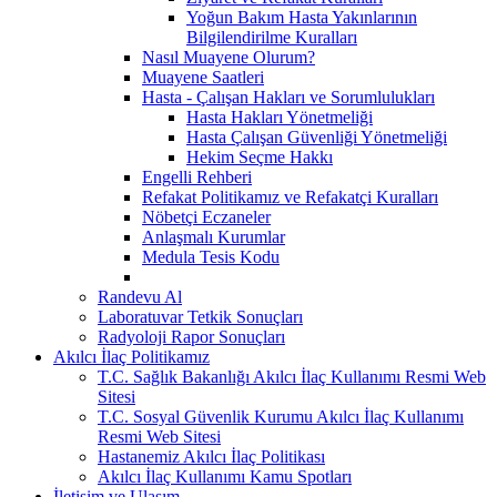
Yoğun Bakım Hasta Yakınlarının
Bilgilendirilme Kuralları
Nasıl Muayene Olurum?
Muayene Saatleri
Hasta - Çalışan Hakları ve Sorumlulukları
Hasta Hakları Yönetmeliği
Hasta Çalışan Güvenliği Yönetmeliği
Hekim Seçme Hakkı
Engelli Rehberi
Refakat Politikamız ve Refakatçi Kuralları
Nöbetçi Eczaneler
Anlaşmalı Kurumlar
Medula Tesis Kodu
Randevu Al
Laboratuvar Tetkik Sonuçları
Radyoloji Rapor Sonuçları
Akılcı İlaç Politikamız
T.C. Sağlık Bakanlığı Akılcı İlaç Kullanımı Resmi Web
Sitesi
T.C. Sosyal Güvenlik Kurumu Akılcı İlaç Kullanımı
Resmi Web Sitesi
Hastanemiz Akılcı İlaç Politikası
Akılcı İlaç Kullanımı Kamu Spotları
İletişim ve Ulaşım