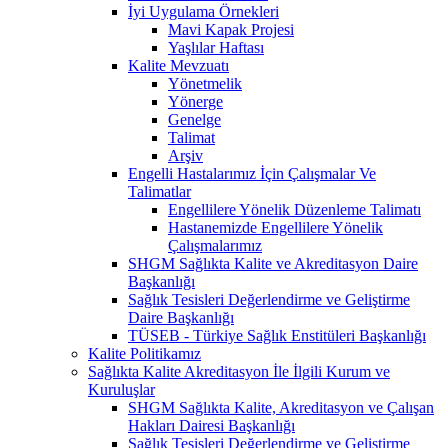
İyi Uygulama Örnekleri
Mavi Kapak Projesi
Yaşlılar Haftası
Kalite Mevzuatı
Yönetmelik
Yönerge
Genelge
Talimat
Arşiv
Engelli Hastalarımız İçin Çalışmalar Ve
Talimatlar
Engellilere Yönelik Düzenleme Talimatı
Hastanemizde Engellilere Yönelik
Çalışmalarımız
SHGM Sağlıkta Kalite ve Akreditasyon Daire
Başkanlığı
Sağlık Tesisleri Değerlendirme ve Geliştirme
Daire Başkanlığı
TÜSEB - Türkiye Sağlık Enstitüleri Başkanlığı
Kalite Politikamız
Sağlıkta Kalite Akreditasyon İle İlgili Kurum ve
Kuruluşlar
SHGM Sağlıkta Kalite, Akreditasyon ve Çalışan
Hakları Dairesi Başkanlığı
Sağlık Tesisleri Değerlendirme ve Geliştirme