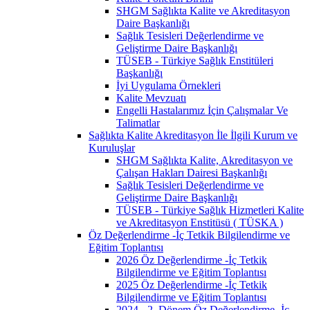
SHGM Sağlıkta Kalite ve Akreditasyon
Daire Başkanlığı
Sağlık Tesisleri Değerlendirme ve
Geliştirme Daire Başkanlığı
TÜSEB - Türkiye Sağlık Enstitüleri
Başkanlığı
İyi Uygulama Örnekleri
Kalite Mevzuatı
Engelli Hastalarımız İçin Çalışmalar Ve
Talimatlar
Sağlıkta Kalite Akreditasyon İle İlgili Kurum ve
Kuruluşlar
SHGM Sağlıkta Kalite, Akreditasyon ve
Çalışan Hakları Dairesi Başkanlığı
Sağlık Tesisleri Değerlendirme ve
Geliştirme Daire Başkanlığı
TÜSEB - Türkiye Sağlık Hizmetleri Kalite
ve Akreditasyon Enstitüsü ( TÜSKA )
Öz Değerlendirme -İç Tetkik Bilgilendirme ve
Eğitim Toplantısı
2026 Öz Değerlendirme -İç Tetkik
Bilgilendirme ve Eğitim Toplantısı
2025 Öz Değerlendirme -İç Tetkik
Bilgilendirme ve Eğitim Toplantısı
2024 - 2. Dönem Öz Değerlendirme -İç