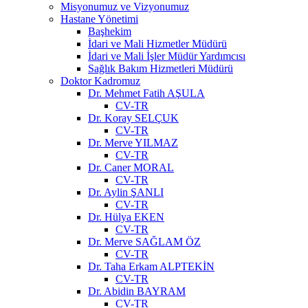
Misyonumuz ve Vizyonumuz
Hastane Yönetimi
Başhekim
İdari ve Mali Hizmetler Müdürü
İdari ve Mali İşler Müdür Yardımcısı
Sağlık Bakım Hizmetleri Müdürü
Doktor Kadromuz
Dr. Mehmet Fatih AŞULA
CV-TR
Dr. Koray SELÇUK
CV-TR
Dr. Merve YILMAZ
CV-TR
Dr. Caner MORAL
CV-TR
Dr. Aylin ŞANLI
CV-TR
Dr. Hülya EKEN
CV-TR
Dr. Merve SAĞLAM ÖZ
CV-TR
Dr. Taha Erkam ALPTEKİN
CV-TR
Dr. Abidin BAYRAM
CV-TR