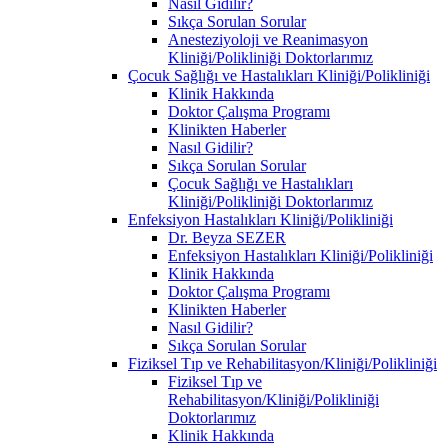
Nasıl Gidilir?
Sıkça Sorulan Sorular
Anesteziyoloji ve Reanimasyon
Kliniği/Polikliniği Doktorlarımız
Çocuk Sağlığı ve Hastalıkları Kliniği/Polikliniği
Klinik Hakkında
Doktor Çalışma Programı
Klinikten Haberler
Nasıl Gidilir?
Sıkça Sorulan Sorular
Çocuk Sağlığı ve Hastalıkları
Kliniği/Polikliniği Doktorlarımız
Enfeksiyon Hastalıkları Kliniği/Polikliniği
Dr. Beyza SEZER
Enfeksiyon Hastalıkları Kliniği/Polikliniği
Klinik Hakkında
Doktor Çalışma Programı
Klinikten Haberler
Nasıl Gidilir?
Sıkça Sorulan Sorular
Fiziksel Tıp ve Rehabilitasyon/Kliniği/Polikliniği
Fiziksel Tıp ve
Rehabilitasyon/Kliniği/Polikliniği
Doktorlarımız
Klinik Hakkında