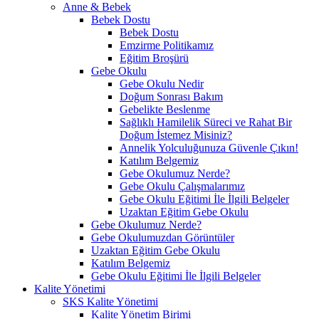
Anne & Bebek
Bebek Dostu
Bebek Dostu
Emzirme Politikamız
Eğitim Broşürü
Gebe Okulu
Gebe Okulu Nedir
Doğum Sonrası Bakım
Gebelikte Beslenme
Sağlıklı Hamilelik Süreci ve Rahat Bir
Doğum İstemez Misiniz?
Annelik Yolculuğunuza Güvenle Çıkın!
Katılım Belgemiz
Gebe Okulumuz Nerde?
Gebe Okulu Çalışmalarımız
Gebe Okulu Eğitimi İle İlgili Belgeler
Uzaktan Eğitim Gebe Okulu
Gebe Okulumuz Nerde?
Gebe Okulumuzdan Görüntüler
Uzaktan Eğitim Gebe Okulu
Katılım Belgemiz
Gebe Okulu Eğitimi İle İlgili Belgeler
Kalite Yönetimi
SKS Kalite Yönetimi
Kalite Yönetim Birimi