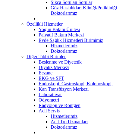
Sıkça Sorulan Sorular
Göz Hastalıkları Kliniği/Polikliniği
Doktorlarımız
Özellikli Hizmetler
Yoğun Bakım Ünitesi
Palyatif Bakım Merkezi
Evde Sağlık Hizmetleri Birimimiz
Hizmetlerimiz
Doktorlarımız
Diğer Tıbbi Birimler
Beslenme ve Diyetetik
Diyaliz Merkezi
Eczane
EKG ve SFT
Endoskopi, Gastroskopi, Kolonoskopi,
Kan Transfüzyon Merkezi
Laboratuvar
Odyometri
Radyoloji ve Röntgen
Acil Servis
Hizmetlerimiz
Acil Tıp Uzmanları
Doktorlarımız